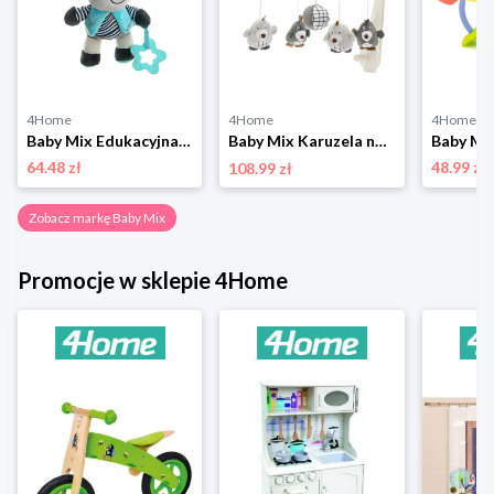
4Home
4Home
4Home
Baby Mix Edukacyjna zabawka pluszowa z klipsemZebra, 17 cm
Baby Mix Karuzela nad łóżeczko Krtečci, szara
64.48 zł
48.99 zł
108.99 zł
Zobacz markę Baby Mix
Promocje w sklepie 4Home