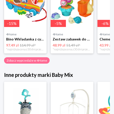
-
15
%
-
5
%
-
6
%
4Home
4Home
4Home
Bino Wkładanka z cymbałkami Auto, pomarańczowa
Zestaw zabawek do kąpieli Pelikan, od 4 miesięcy 4-Home
97.49 zł
114.99 zł*
48.99 zł
51.49 zł*
43.99 zł
*najniższa cena z 30 dni przed obniżką
*najniższa cena z 30 dni przed obniżką
Zobacz wyprzedaże w 4Home
Inne produkty marki Baby Mix