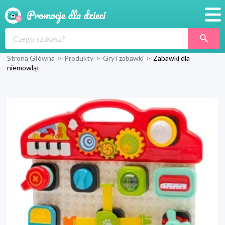
Promocje
Strona Główna
>
Produkty
>
Gry i zabawki
>
Zabawki dla
Produkty
niemowląt
Sklepy
Blog
Wyprawka