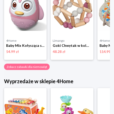
4Home
Limango
4Home
Baby Mix Kołysząca się zabawka pingwin różowy, 14 cm
Goki Chwytak w kolorze beżowo-jasnoróżowym - 0+ rozmiar: onesize
54.99 zł
48.28 zł
114.99 z
Zobacz zabawki dla niemowląt
Wyprzedaże w sklepie 4Home