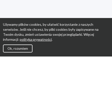
Używamy plików cookies, by ułatwić korzystanie z naszych
serwisów. Jeśli nie chcesz, by pliki cookies były zapisywane na
Twoim dysku, zmień ustawienia swojej przeglądarki. Więcej
informacji:
polityka prywatności
.
Ok, rozumiem