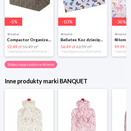
-
5
%
-
10
%
-
36
%
4Home
4Home
4Home
Compactor Organizer do przechowywania Toronto, 30 x 20 x 12 cm, ciemnobrązowy
Bellatex Koc dziecięcy Bára Butterfly różowy, 75 x 100 cm
52.49 zł
55.49 zł*
56.49 zł
62.99 zł*
99.99 zł
*najniższa cena z 30 dni przed obniżką
*najniższa cena z 30 dni przed obniżką
Zobacz wyprzedaże w 4Home
Inne produkty marki BANQUET