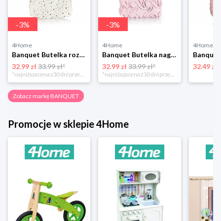
-
3
%
-
3
%
4Home
4Home
4Home
Banquet Butelka rozgrzewająca termofor STARS, 2 l
Banquet Butelka nagrzewająca termofor WRAP, 2 l
32.99 zł
33.99 zł*
32.99 zł
33.99 zł*
32.49 zł
*najniższa cena z 30 dni przed obniżką
*najniższa cena z 30 dni przed obniżką
Zobacz markę BANQUET
Promocje w sklepie 4Home