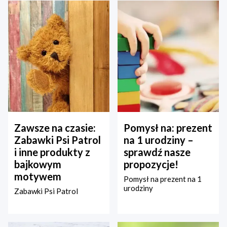
Zawsze na czasie:
Pomysł na: prezent
Zabawki Psi Patrol
na 1 urodziny –
i inne produkty z
sprawdź nasze
bajkowym
propozycje!
motywem
Pomysł na prezent na 1
urodziny
Zabawki Psi Patrol