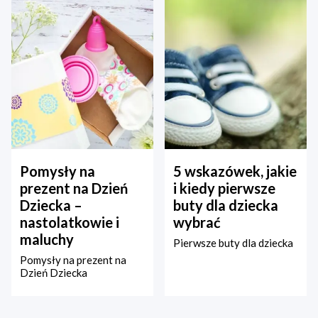
Pomysły na
5 wskazówek, jakie
prezent na Dzień
i kiedy pierwsze
Dziecka –
buty dla dziecka
nastolatkowie i
wybrać
maluchy
Pierwsze buty dla dziecka
Pomysły na prezent na
Dzień Dziecka