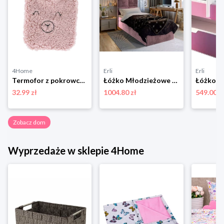
4Home
Erli
Erli
Termofor z pokrowcem z barankiem Bear różowy, 33 x 21 cm 4-Home
Łóżko Młodzieżowe LENA 100 tapczan z Pojemnikiem Materac Jednosobowe
32.99 zł
1004.80 zł
549.00 z
Zobacz dom
Wyprzedaże w sklepie 4Home