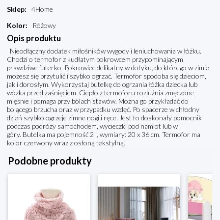
Sklep
:
4Home
Kolor
:
Różowy
Opis produktu
Nieodłączny dodatek miłośników wygody i leniuchowania w łóżku.
Chodzi o termofor z kudłatym pokrowcem przypominającym
prawdziwe futerko. Pokrowiec delikatny w dotyku, do którego w zimie
możesz się przytulić i szybko ogrzać. Termofor spodoba się dzieciom,
jak i dorosłym. Wykorzystaj butelkę do ogrzania łóżka dziecka lub
wózka przed zaśnięciem. Ciepło z termoforu rozluźnia zmęczone
mięśnie i pomaga przy bólach stawów. Można go przykładać do
bolącego brzucha oraz w przypadku wzdęć. Po spacerze w chłodny
dzień szybko ogrzeje zimne nogi i ręce. Jest to doskonały pomocnik
podczas podróży samochodem, wycieczki pod namiot lub w
góry. Butelka ma pojemność 2 l, wymiary: 20 x 36 cm. Termofor ma
kolor czerwony wraz z osłoną tekstylną.
Podobne produkty