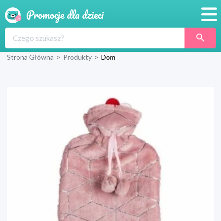
Promocje
Strona Główna
>
Produkty
>
Dom
Produkty
Sklepy
Blog
Wyprawka