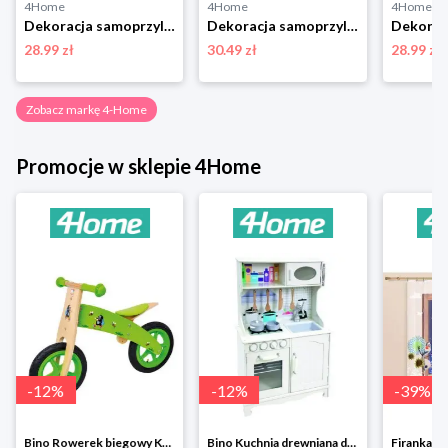
4Home
4Home
4Home
Dekoracja samoprzylepna Peppa Pig Car, 30 x 30 cm 4-Home
Dekoracja samoprzylepna Birds, 30 x 30 cm 4-Home
28.99 zł
30.49 zł
28.99 zł
Zobacz markę 4-Home
Promocje w sklepie 4Home
-
12
%
-
12
%
-
39
%
Bino Rowerek biegowy Krecik
Bino Kuchnia drewniana dla dzieci Provence