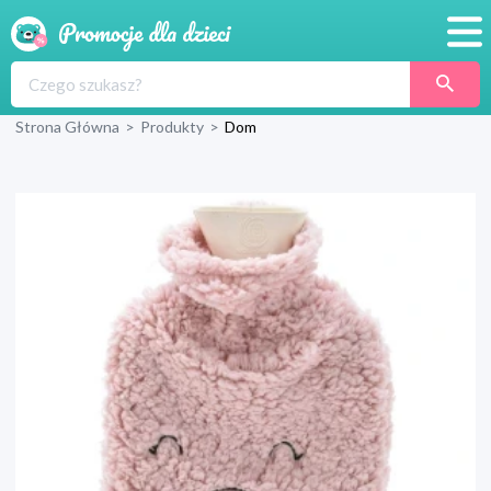
Promocje
Strona Główna
>
Produkty
>
Dom
Produkty
Sklepy
Blog
Wyprawka