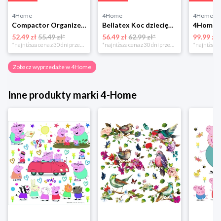
4Home
4Home
4Home
Compactor Organizer do przechowywania Toronto, 30 x 20 x 12 cm, ciemnobrązowy
Bellatex Koc dziecięcy Bára Butterfly różowy, 75 x 100 cm
52.49 zł
55.49 zł*
56.49 zł
62.99 zł*
99.99 zł
*najniższa cena z 30 dni przed obniżką
*najniższa cena z 30 dni przed obniżką
Zobacz wyprzedaże w 4Home
Inne produkty marki 4-Home