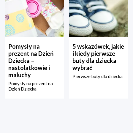
Pomysły na
5 wskazówek, jakie
prezent na Dzień
i kiedy pierwsze
Dziecka –
buty dla dziecka
nastolatkowie i
wybrać
maluchy
Pierwsze buty dla dziecka
Pomysły na prezent na
Dzień Dziecka