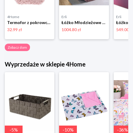
4Home
Erli
Erli
Termofor z pokrowcem z barankiem Bear różowy, 33 x 21 cm 4-Home
Łóżko Młodzieżowe LENA 100 tapczan z Pojemnikiem Materac Jednosobowe
32.99 zł
1004.80 zł
549.00 z
Zobacz dom
Wyprzedaże w sklepie 4Home
-
5
%
-
10
%
-
36
%