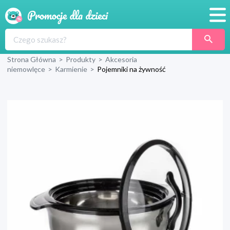
Promocje
Strona Główna
>
Produkty
>
Akcesoria
Produkty
niemowlęce
>
Karmienie
>
Pojemniki na żywność
Sklepy
Blog
Wyprawka