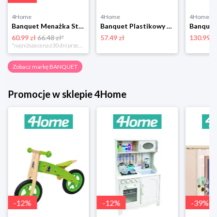
4Home
4Home
4Home
Banquet Menażka Store Line 4 elementy, stal nierdzewna
Banquet Plastikowy pojemnik na żywność Avanza, 2,8 l, 4 części, multikolor
60.99 zł
66.48 zł*
57.49 zł
130.99 z
*najniższa cena z 30 dni przed obniżką
Zobacz markę BANQUET
Promocje w sklepie 4Home
-
12
%
-
12
%
-
39
%