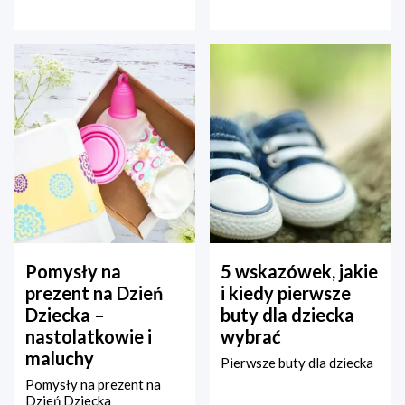
Pomysły na
5 wskazówek, jakie
prezent na Dzień
i kiedy pierwsze
Dziecka –
buty dla dziecka
nastolatkowie i
wybrać
maluchy
Pierwsze buty dla dziecka
Pomysły na prezent na
Dzień Dziecka