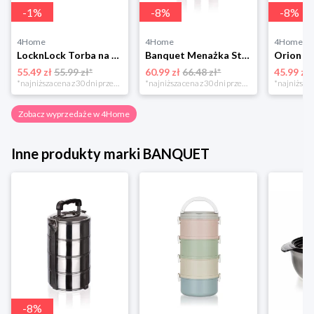
-
1
%
-
8
%
-
8
%
4Home
4Home
4Home
LocknLock Torba na przekąski z zamkiem, 14 x 21 x 15 cm 4-Home
Banquet Menażka Store Line 4 elementy, stal nierdzewna
55.49 zł
55.99 zł*
60.99 zł
66.48 zł*
45.99 zł
*najniższa cena z 30 dni przed obniżką
*najniższa cena z 30 dni przed obniżką
Zobacz wyprzedaże w 4Home
Inne produkty marki BANQUET
-
8
%