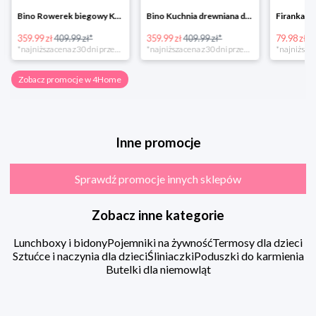
Bino Rowerek biegowy Krecik
Bino Kuchnia drewniana dla dzieci Provence
359.99 zł
409.99 zł*
359.99 zł
409.99 zł*
79.98 zł
13
*najniższa cena z 30 dni przed obniżką
*najniższa cena z 30 dni przed obniżką
Zobacz promocje w 4Home
Inne promocje
Sprawdź promocje innych sklepów
Zobacz inne kategorie
Lunchboxy i bidony
Pojemniki na żywność
Termosy dla dzieci
Sztućce i naczynia dla dzieci
Śliniaczki
Poduszki do karmienia
Butelki dla niemowląt