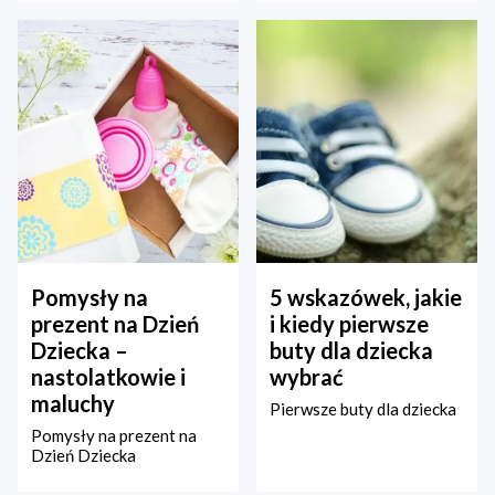
Pomysły na
5 wskazówek, jakie
prezent na Dzień
i kiedy pierwsze
Dziecka –
buty dla dziecka
nastolatkowie i
wybrać
maluchy
Pierwsze buty dla dziecka
Pomysły na prezent na
Dzień Dziecka