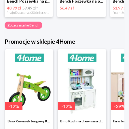
Bench Poszewka na poduszkę szaro-biały, 50 x 50 cm
Bench Poszewka na poduszkę Flowers, 50 x 50 cm
48.99 zł
59.49 zł*
56.49 zł
51.99 zł
*najniższa cena z 30 dni przed obniżką
Zobacz markę Bench
Promocje w sklepie 4Home
-
12
%
-
12
%
-
39
%
Bino Rowerek biegowy Krecik
Bino Kuchnia drewniana dla dzieci Provence