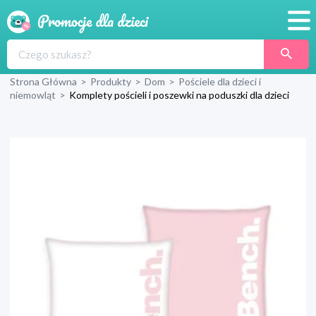
Promocje
Strona Główna
>
Produkty
>
Dom
>
Pościele dla dzieci i
Produkty
niemowląt
>
Komplety pościeli i poszewki na poduszki dla dzieci
Sklepy
Blog
Wyprawka