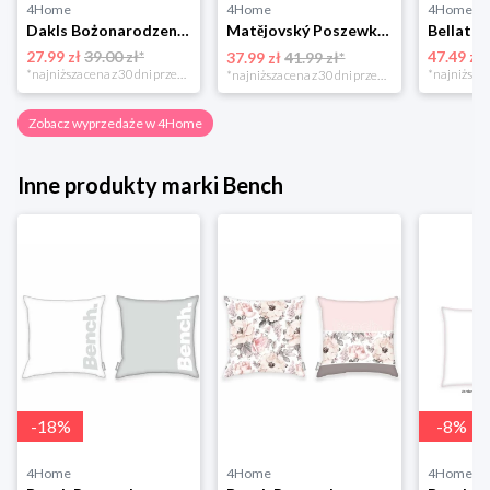
4Home
4Home
4Home
Dakls Bożonarodzeniowa poszewka na poduszkę Angel red, 40 x 40 cm 4-Home
Matějovský Poszewka na poduszkę Solei, 40 x 40 cm
27.99 zł
39.00 zł*
47.49 zł
37.99 zł
41.99 zł*
*najniższa cena z 30 dni przed obniżką
*najniższa cena z 30 dni przed obniżką
Zobacz wyprzedaże w 4Home
Inne produkty marki Bench
-
18
%
-
8
%
4Home
4Home
4Home