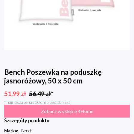
Bench Poszewka na poduszkę
jasnoróżowy, 50 x 50 cm
51.99
zł
56.49
zł
*
* najniższa cena z 30 dni przed obniżką
Zobacz w sklepie 4Home
Szczegóły produktu
Marka
:
Bench