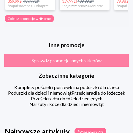
359.99 zł
409.99 zł*
359.99 zł
409.99 zł*
79.98 zł
13
*najniższa cena z 30 dni przed obniżką
*najniższa cena z 30 dni przed obniżką
Zobacz promocje w 4Home
Inne promocje
Sprawdź promocje innych sklepów
Zobacz inne kategorie
Komplety pościeli i poszewki na poduszki dla dzieci
Poduszki dla dzieci i niemowląt
Prześcieradła do łóżeczek
Prześcieradła do łóżek dziecięcych
Narzuty i koce dla dzieci i niemowląt
Najnowsze artykuły
Pokaż wszystkie