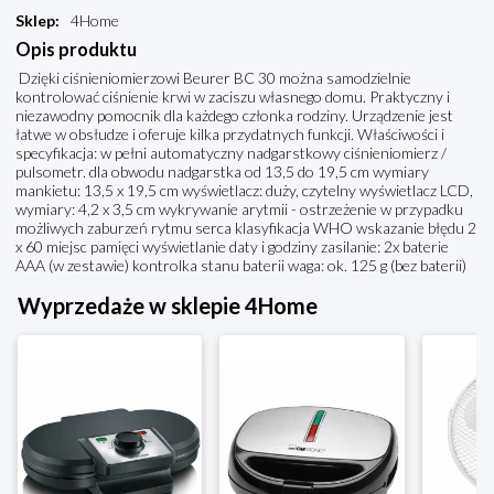
Sklep
:
4Home
Opis produktu
Dzięki ciśnieniomierzowi Beurer BC 30 można samodzielnie
kontrolować ciśnienie krwi w zaciszu własnego domu. Praktyczny i
niezawodny pomocnik dla każdego członka rodziny. Urządzenie jest
łatwe w obsłudze i oferuje kilka przydatnych funkcji. Właściwości i
specyfikacja: w pełni automatyczny nadgarstkowy ciśnieniomierz /
pulsometr. dla obwodu nadgarstka od 13,5 do 19,5 cm wymiary
mankietu: 13,5 x 19,5 cm wyświetlacz: duży, czytelny wyświetlacz LCD,
wymiary: 4,2 x 3,5 cm wykrywanie arytmii - ostrzeżenie w przypadku
możliwych zaburzeń rytmu serca klasyfikacja WHO wskazanie błędu 2
x 60 miejsc pamięci wyświetlanie daty i godziny zasilanie: 2x baterie
AAA (w zestawie) kontrolka stanu baterii waga: ok. 125 g (bez baterii)
Wyprzedaże w sklepie 4Home