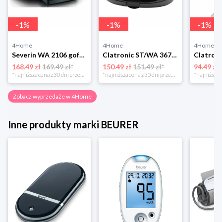
-
1
%
-
1
%
-
1
%
4Home
4Home
4Home
Severin WA 2106 gofrownica duo, czarny
Clatronic ST/WA 3670 Opiekacz do kanapek
168.49 zł
169.49 zł*
150.49 zł
151.49 zł*
94.49 zł
*najniższa cena z 30 dni przed obniżką
*najniższa cena z 30 dni przed obniżką
Zobacz wyprzedaże w 4Home
Inne produkty marki BEURER