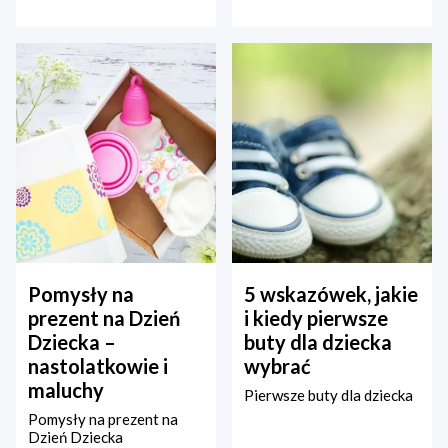
Pomysły na
5 wskazówek, jakie
prezent na Dzień
i kiedy pierwsze
Dziecka –
buty dla dziecka
nastolatkowie i
wybrać
maluchy
Pierwsze buty dla dziecka
Pomysły na prezent na
Dzień Dziecka