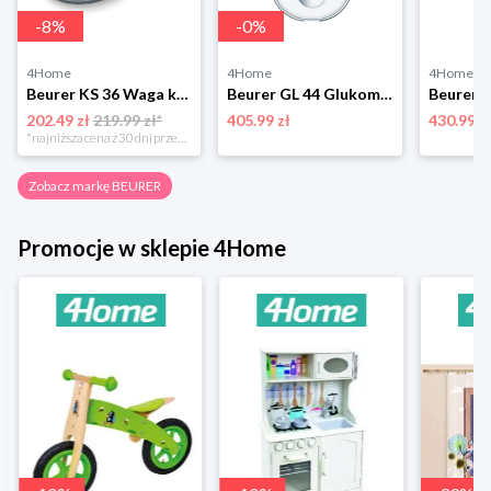
-
8
%
-
0
%
4Home
4Home
4Home
Beurer KS 36 Waga kuchenna dietetyczna
Beurer GL 44 Glukometr, biały
202.49 zł
219.99 zł*
405.99 zł
430.99 z
*najniższa cena z 30 dni przed obniżką
Zobacz markę BEURER
Promocje w sklepie 4Home