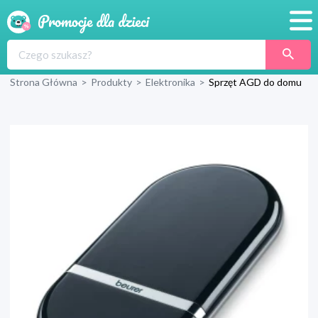
Promocje
Strona Główna
>
Produkty
>
Elektronika
>
Sprzęt AGD do domu
Produkty
Sklepy
Blog
Wyprawka