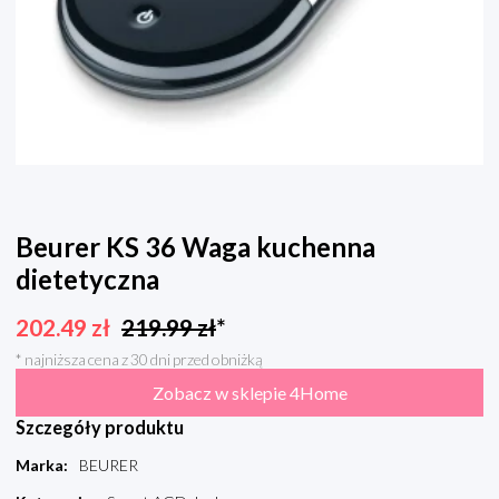
Beurer KS 36 Waga kuchenna
dietetyczna
202.49
zł
219.99
zł
*
* najniższa cena z 30 dni przed obniżką
Zobacz w sklepie 4Home
Szczegóły produktu
Marka
:
BEURER