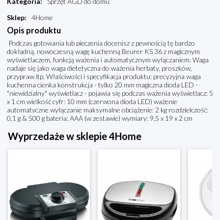
Kategoria
:
Sprzęt AGD do domu
Sklep
:
4Home
Opis produktu
Podczas gotowania lub pieczenia docenisz z pewnością tę bardzo
dokładną, nowoczesną wagę kuchenną Beurer KS 36 z magicznym
wyświetlaczem, funkcją ważenia i automatycznym wyłączaniem. Waga
nadaje się jako waga dietetyczna do ważenia herbaty, proszków,
przypraw itp. Właściwości i specyfikacja produktu: precyzyjna waga
kuchenna cienka konstrukcja - tylko 20 mm magiczna dioda LED -
"niewidzialny" wyświetlacz - pojawia się podczas ważenia wyświetlacz: 5
x 1 cm wielkość cyfr: 10 mm (czerwona dioda LED) ważenie
automatyczne wyłączanie maksymalne obciążenie: 2 kg rozdzielczość:
0,1 g & 500 g bateria: AAA (w zestawie) wymiary: 9,5 x 19 x 2 cm
Wyprzedaże w sklepie 4Home