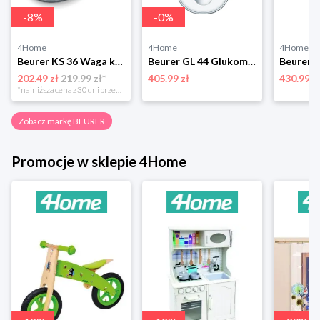
-
8
%
-
0
%
4Home
4Home
4Home
Beurer KS 36 Waga kuchenna dietetyczna
Beurer GL 44 Glukometr, biały
202.49 zł
219.99 zł*
405.99 zł
430.99 z
*najniższa cena z 30 dni przed obniżką
Zobacz markę BEURER
Promocje w sklepie 4Home