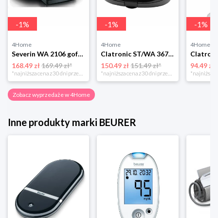
-
1
%
-
1
%
-
1
%
4Home
4Home
4Home
Severin WA 2106 gofrownica duo, czarny
Clatronic ST/WA 3670 Opiekacz do kanapek
168.49 zł
169.49 zł*
150.49 zł
151.49 zł*
94.49 zł
*najniższa cena z 30 dni przed obniżką
*najniższa cena z 30 dni przed obniżką
Zobacz wyprzedaże w 4Home
Inne produkty marki BEURER