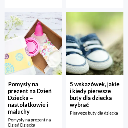
Pomysły na
5 wskazówek, jakie
prezent na Dzień
i kiedy pierwsze
Dziecka –
buty dla dziecka
nastolatkowie i
wybrać
maluchy
Pierwsze buty dla dziecka
Pomysły na prezent na
Dzień Dziecka