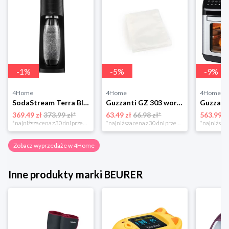
-
1
%
-
5
%
-
9
%
4Home
4Home
4Home
SodaStream Terra Black Saturator wody gazowanej Sodastream
Guzzanti GZ 303 woreczki do pakowarki próżniowej 50 szt., 28 x 40 cm
369.49 zł
373.99 zł*
63.49 zł
66.98 zł*
563.99 z
*najniższa cena z 30 dni przed obniżką
*najniższa cena z 30 dni przed obniżką
Zobacz wyprzedaże w 4Home
Inne produkty marki BEURER