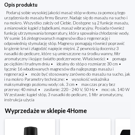
Opis produktu
Podaruj sobie wysokiej jakości masaż stóp w domu za pomocą tego
urządzenia do masażu firmy Beurer. Nadaje się do masażu na sucho i
na mokro. Wszystko zależy od Ciebie. Dostępne są 2 funkcje masażu,
a mianowicie kąpiel z bąbelkami, masaż wibracyjny. Posiada również
funkcję utrzymywania temperatury, która spowalnia chłodzenie wody.
W sumie 16 zintegrowanych magnesów dba o regenerację i
odpowiednią stymulację stóp. Magnesy pomagają również poprawić
krążenie krwi i złagodzić napięcie mięśni. Z pewnością docenisz 3
nasadki do pedicure, które są umieszczone na środku wanny, filtr
aromatyczny i kojące światło podczerwone. Właściwości: • pomaga
po ciężkim i trudnym dniu • idealny do stóp o rozmiarze 30 cm •
łącznie 16 wbudowanych magnesów dla najlepszego masażu i
regeneracji • może być stosowany zarówno do masażu na sucho, jak
i na mokro Parametry techniczne: • wysokość wskaźnika
maksymalnego poziomu wody: ok. 3 cm • max czas pracy bez
przerwy: 40 minut • zasilanie: 220 - 240 V, 50 Hz • moc: ok. 140 W
W zestawie: kąpiel stóp, 3 nasadki do pedicure, 1 filtr aromatyczny,
instrukcja użycia
Wyprzedaże w sklepie 4Home