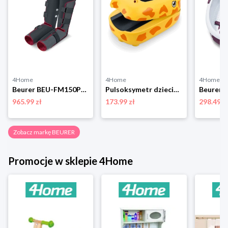
4Home
4Home
4Home
Beurer BEU-FM150Pro Masażer limfatyczny
Pulsoksymetr dziecięcy Beurer PO13
965.99 zł
173.99 zł
298.49 z
Zobacz markę BEURER
Promocje w sklepie 4Home