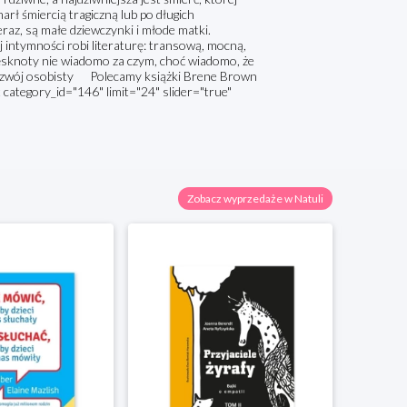
arł śmiercią tragiczną lub po długich
 teraz, są małe dziewczynki i młode matki.
j intymności robi literaturę: transową, mocną,
 tęsknoty nie wiadomo za czym, choć wiadomo, że
 Rozwój osobisty Polecamy książki Brene Brown
category_id="146" limit="24" slider="true"
Zobacz wyprzedaże w Natuli