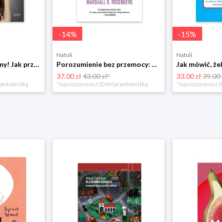
-
14
%
-
15
%
Natuli
Natuli
Już się nie rozumiemy! Jak przeżyć czas trzaskających drzwi Esprit
Porozumienie bez przemocy: o języku życia Czarna owca
37.00 zł
43.00 zł*
33.00 zł
39.00 
rzed obniżką
*najniższa cena z 30 dni przed obniżką
*najniższa cena z 3