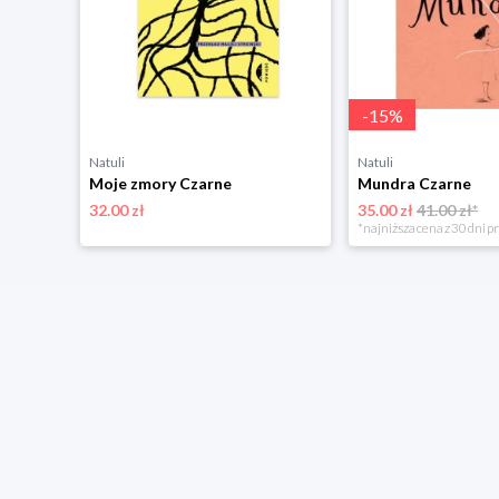
-
15
%
Natuli
Natuli
Imperium bólu. Baronowie przemysłu farmaceutycznego Czarne
Moje zmory Czarne
Mundra Czarne
32.00 zł
35.00 zł
41.00 zł*
*najniższa cena z 30 dni p