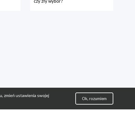
czy zły wybór?
u, zmień ustawienia swojej
Ok, rozumiem