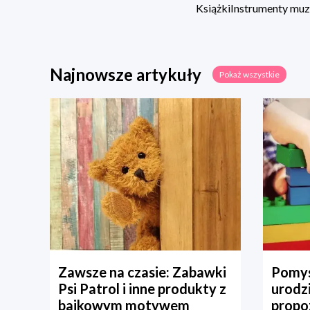
Książki
Instrumenty mu
Najnowsze artykuły
Pokaż wszystkie
Zawsze na czasie: Zabawki
Pomys
Psi Patrol i inne produkty z
urodz
bajkowym motywem
propo