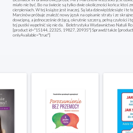
miało nie być. Bo na świecie są tylko dwie okoliczności końca: ktoś zm
cierpieniach. W tej książce jest inaczej. Są lata dziewięćdziesiąte i te
Marcinów próbuje znaleźć nowy język na opisanie straty i ze skrajne
dowcipną, a jednocześnie drżącą, okrutnie szczerą, pełną czułości i
tej pustki wypełnić się nie da. Beletrystyka Wydawnictwo Natuli
[product id="15144, 22325, 19827, 20935"] Sprawdź także [product 
onlyAvailable="true"]