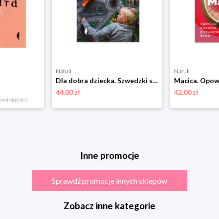
Natuli
Natuli
Dla dobra dziecka. Szwedzki socjal i polscy rodzice Czarne
44.00 zł
42.00 zł
rzed obniżką
Inne promocje
Sprawdź promocje innych sklepów
Zobacz inne kategorie