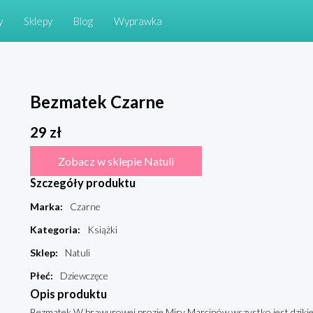
y
Sklepy
Blog
Wyprawka
Bezmatek Czarne
29
zł
Zobacz w sklepie Natuli
Szczegóły produktu
Marka
:
Czarne
Kategoria
:
Książki
Sklep
:
Natuli
Płeć
:
Dziewczęce
Opis produktu
Bezmatek W brawurowej prozie Miry Marcinów wszystko jest dzikie i 