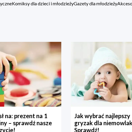
zyczne
Komiksy dla dzieci i młodzieży
Gazety dla młodzieży
Akcesor
ł na: prezent na 1
Jak wybrać najlepszy
iny – sprawdź nasze
gryzak dla niemowla
zycje!
Sprawdź!