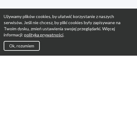
Używamy plików cookies, by ułatwić korzystanie z naszych
serwisów. Jeśli nie chcesz, by pliki cookies były zapisywane na
Twoim dysku, zmień ustawienia swojej przeglądarki. Więcej
informacji:
polityka prywatności
.
Ok, rozumiem