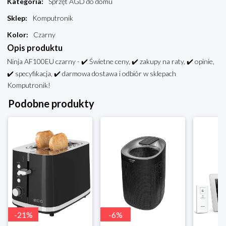
Kategoria
:
Sprzęt AGD do domu
Sklep
:
Komputronik
Kolor
:
Czarny
Opis produktu
Ninja AF100EU czarny - ✔️ Świetne ceny, ✔️ zakupy na raty, ✔️ opinie,
✔️ specyfikacja, ✔️ darmowa dostawa i odbiór w sklepach
Komputronik!
Podobne produkty
-
21
%
-
6
%