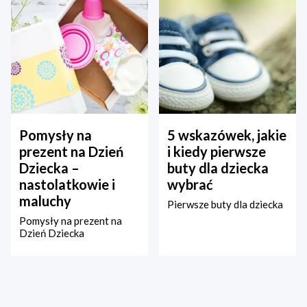
Pomysły na
5 wskazówek, jakie
prezent na Dzień
i kiedy pierwsze
Dziecka –
buty dla dziecka
nastolatkowie i
wybrać
maluchy
Pierwsze buty dla dziecka
Pomysły na prezent na
Dzień Dziecka