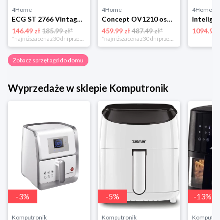
4Home
4Home
4Home
ECG ST 2766 Vintage Nero toster 4-Home
Concept OV1210 osuszacz i oczyszczacz powietrza Perfect Air, czarny
146.49 zł
185.99 zł*
459.99 zł
487.49 zł*
1094.99 
*najniższa cena z 30 dni przed obniżką
*najniższa cena z 30 dni przed obniżką
Zobacz sprzęt agd do domu
Wyprzedaże w sklepie Komputronik
-
3
%
-
5
%
-
13
%
Komputronik
Komputronik
Komputro