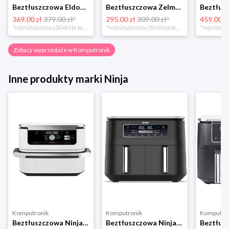
Beztłuszczowa Eldom MFC1000 biało-srebrny
Beztłuszczowa Zelmer ZAF3551W biały
369.00 zł
379.00 zł*
295.00 zł
309.00 zł*
459.00 z
*najniższa cena z 30 dni przed obniżką
*najniższa cena z 30 dni przed obniżką
Zobacz wyprzedaże w Komputronik
Inne produkty marki Ninja
Komputronik
Komputronik
Komputro
Beztłuszczowa Ninja AF500EUWH biały
Beztłuszczowa Ninja AF300EU czarny