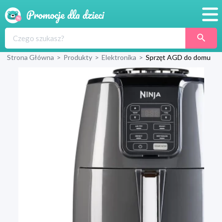
Promocje
Strona Główna
>
Produkty
>
Elektronika
>
Sprzęt AGD do domu
Produkty
Sklepy
Blog
Wyprawka