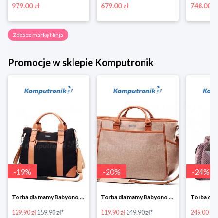
979.00 zł
679.00 zł
748.00 z
Zobacz markę Ninja
Promocje w sklepie Komputronik
-
19
%
-
20
%
-
24
%
Torba dla mamy Babyono 1505/01 Comfort Icoinic 5/5
Torba dla mamy Babyono 1507/01 Comfort Chic w super cenie
129.90 zł
159.90 zł*
119.90 zł
149.90 zł*
249.00 zł