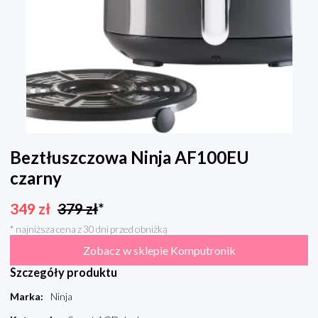
Beztłuszczowa Ninja AF100EU
czarny
349
zł
379
zł
*
* najniższa cena z 30 dni przed obniżką
Zobacz w sklepie Komputronik
Szczegóły produktu
Marka
:
Ninja