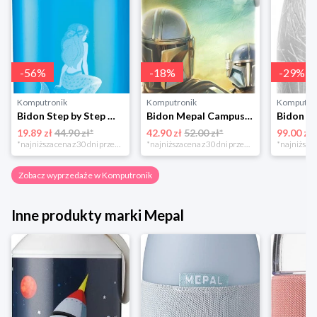
-
56
%
-
18
%
-
29
%
Komputronik
Komputronik
Komputro
Bidon Step by Step Mermaid 183835 Step By Step
Bidon Mepal Campus Pop-Up Star Wars 400ml107410065404 beżowy
19.89 zł
44.90 zł*
42.90 zł
52.00 zł*
99.00 zł
*najniższa cena z 30 dni przed obniżką
*najniższa cena z 30 dni przed obniżką
Zobacz wyprzedaże w Komputronik
Inne produkty marki Mepal