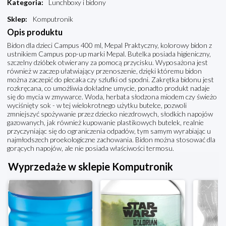
Kategoria
:
Lunchboxy i bidony
Sklep
:
Komputronik
Opis produktu
Bidon dla dzieci Campus 400 ml, Mepal Praktyczny, kolorowy bidon z
ustnikiem Campus pop-up marki Mepal. Butelka posiada higieniczny,
szczelny dzióbek otwierany za pomocą przycisku. Wyposażona jest
również w zaczep ułatwiający przenoszenie, dzięki któremu bidon
można zaczepić do plecaka czy szlufki od spodni. Zakrętka bidonu jest
rozkręcana, co umożliwia dokładne umycie, ponadto produkt nadaje
się do mycia w zmywarce. Woda, herbata słodzona miodem czy świeżo
wyciśnięty sok - w tej wielokrotnego użytku butelce, pozwoli
zmniejszyć spożywanie przez dziecko niezdrowych, słodkich napojów
gazowanych, jak również kupowanie plastikowych butelek, realnie
przyczyniając się do ograniczenia odpadów, tym samym wyrabiając u
najmłodszech proekologiczne zachowania. Bidon można stosować dla
gorących napojów, ale nie posiada właściwości termosu.
Wyprzedaże w sklepie Komputronik