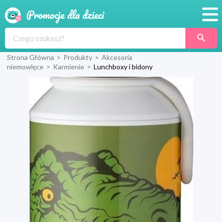
Promocje
Strona Główna
>
Produkty
>
Akcesoria
Produkty
niemowlęce
>
Karmienie
>
Lunchboxy i bidony
Sklepy
Blog
Wyprawka