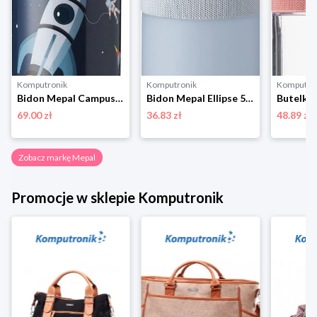
Komputronik
Komputronik
Komputro
Bidon Mepal Campus Pop-Up Space 400ml 107410065389
Bidon Mepal Ellipse 500 ml 107745015700 jasnoniebieski
69.00 zł
36.83 zł
48.89 zł
Zobacz markę Mepal
Promocje w sklepie Komputronik