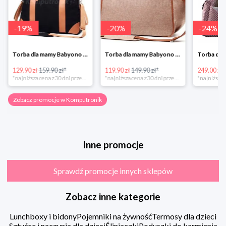
-
19
%
-
20
%
-
24
%
Torba dla mamy Babyono 1505/01 Comfort Icoinic 5/5
Torba dla mamy Babyono 1507/01 Comfort Chic w super cenie
129.90 zł
159.90 zł*
119.90 zł
149.90 zł*
249.00 zł
*najniższa cena z 30 dni przed obniżką
*najniższa cena z 30 dni przed obniżką
Zobacz promocje w Komputronik
Inne promocje
Sprawdź promocje innych sklepów
Zobacz inne kategorie
Lunchboxy i bidony
Pojemniki na żywność
Termosy dla dzieci
Sztućce i naczynia dla dzieci
Śliniaczki
Poduszki do karmienia