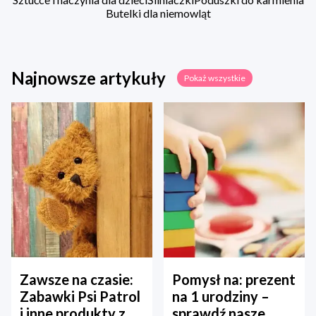
Butelki dla niemowląt
Najnowsze artykuły
Pokaż wszystkie
Zawsze na czasie:
Pomysł na: prezent
Zabawki Psi Patrol
na 1 urodziny –
i inne produkty z
sprawdź nasze