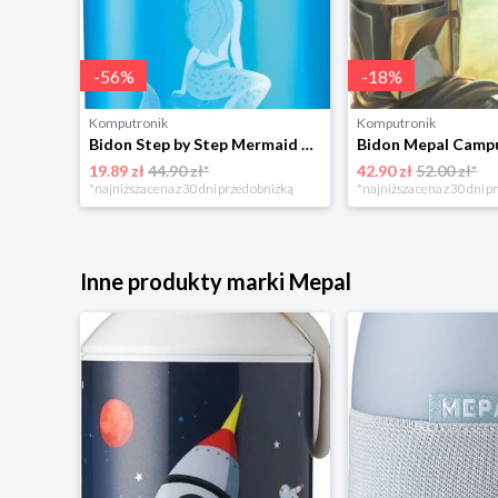
-
56
%
-
18
%
Komputronik
Komputronik
Bidon Step by Step Mermaid 183835 Step By Step
19.89 zł
44.90 zł*
42.90 zł
52.00 zł*
*najniższa cena z 30 dni przed obniżką
*najniższa cena z 30 dni p
Inne produkty marki Mepal