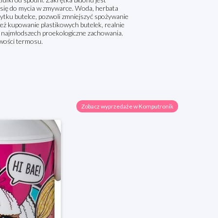
 się do mycia w zmywarce. Woda, herbata
ytku butelce, pozwoli zmniejszyć spożywanie
eż kupowanie plastikowych butelek, realnie
u najmłodszech proekologiczne zachowania.
iwości termosu.
Zobacz wyprzedaże w Komputronik