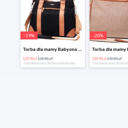
-
19
%
-
20
%
Tanie kupowanie w Komputronik
Torba dla mamy Babyono 1505/01 Comfort Icoinic 5/5
129.90 zł
159.90 zł*
119.90 zł
149.90 zł*
*najniższa cena z 30 dni przed obniżką
*najniższa cena z 30 dni p