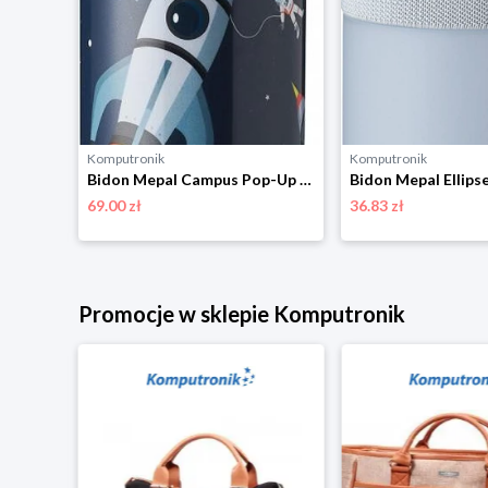
Komputronik
Komputronik
Butelka Mepal Campus Flip-Up 500ml 107452012200 turkusowy
Bidon Mepal Campus Pop-Up Space 400ml 107410065389
69.00 zł
36.83 zł
Promocje w sklepie Komputronik