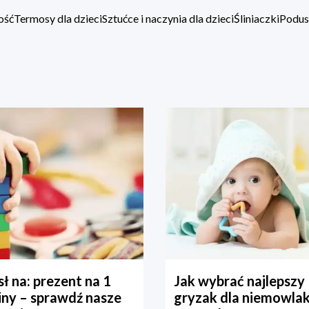
ość
Termosy dla dzieci
Sztućce i naczynia dla dzieci
Śliniaczki
Podus
ł na: prezent na 1
Jak wybrać najlepszy
iny – sprawdź nasze
gryzak dla niemowla