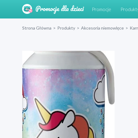
Promocje
Produkt
Strona Główna
>
Produkty
>
Akcesoria niemowlęce
>
Kar