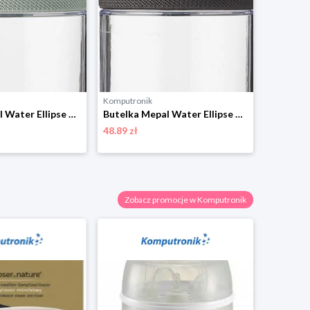
Komputronik
Komputro
Butelka Mepal Water Ellipse 700 ml 107778094700 oliwkowy
Butelka Mepal Water Ellipse 700 ml 107778041100 czarny
48.89 zł
42.08 zł
Zobacz promocje w Komputronik