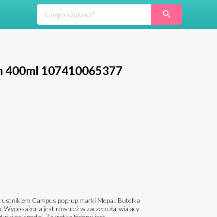
n 400ml 107410065377
 z ustnikiem Campus pop-up marki Mepal. Butelka
u. Wyposażona jest również w zaczep ułatwiający
lufki od spodni. Zakrętka bidonu jest