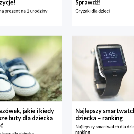
zycje!
Sprawdź!
a prezent na 1 urodziny
Gryzaki dla dzieci
zówek, jakie i kiedy
Najlepszy smartwatch
ze buty dla dziecka
dziecka – ranking
ć
Najlepszy smartwatch dla dzi
ranking
 buty dla dziecka