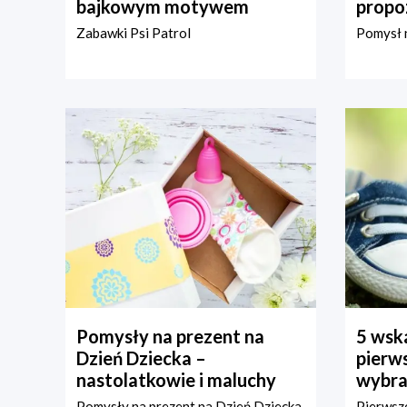
bajkowym motywem
propo
Zabawki Psi Patrol
Pomysł n
Pomysły na prezent na
5 wska
Dzień Dziecka –
pierws
nastolatkowie i maluchy
wybra
Pomysły na prezent na Dzień Dziecka
Pierwsze