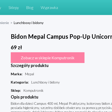
y
Sklepy
Blog
Wyprawka
mienie
>
Lunchboxy i bidony
Bidon Mepal Campus Pop-Up Unicor
69
zł
Zobacz w sklepie Komputronik
Szczegóły produktu
Marka
:
Mepal
Kategoria
:
Lunchboxy i bidony
Sklep
:
Komputronik
Opis produktu
Bidon dla dzieci Campus 400 ml, Mepal Praktyczny, kolorowy bidon
posiada higieniczny, szczelny dzióbek otwierany za pomocą przycisk
przenoszenie, dzięki któremu bidon można zaczepić do plecaka czy sz