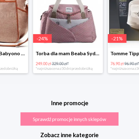
-
24
%
-
21
%
Torba dla mamy Babyono 1507/01 Comfort Chic w super cenie
Torba dla mam Beaba Sydney Play Print marsala
249.00 zł
329.00 zł*
76.90 zł
96.90 zł
rzed obniżką
*najniższa cena z 30 dni przed obniżką
*najniższa cena z 3
Inne promocje
Sprawdź promocje innych sklepów
Zobacz inne kategorie