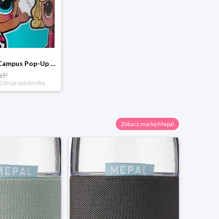
Bidon Mepal Campus Pop-Up L.O.L. 400ml Surprise 107410065385
zł*
0 dni przed obniżką
Zobacz markę Mepal