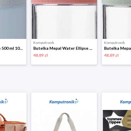
Komputronik
Komputronik
Bidon Mepal Ellipse 500 ml 107745015700 jasnoniebieski
Butelka Mepal Water Ellipse 700 ml 107778078700 pomarańczowy
48.89 zł
48.89 zł