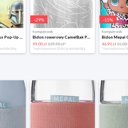
-
29
%
-
15
%
Komputronik
Komputronik
Bidon Mepal Campus Pop-Up Star Wars 400ml107410065404 beżowy
Bidon rowerowy CamelBak Podium ICE C1872/402062 620ml niebieski
99.00 zł
139.90 zł*
46.90 zł
55.00 
rzed obniżką
*najniższa cena z 30 dni przed obniżką
*najniższa cena z 3