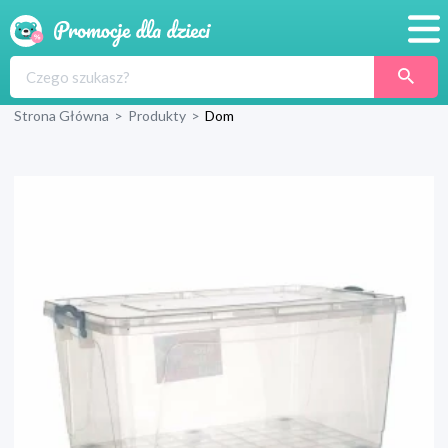
Promocje
Strona Główna
>
Produkty
>
Dom
Produkty
Sklepy
Blog
Wyprawka