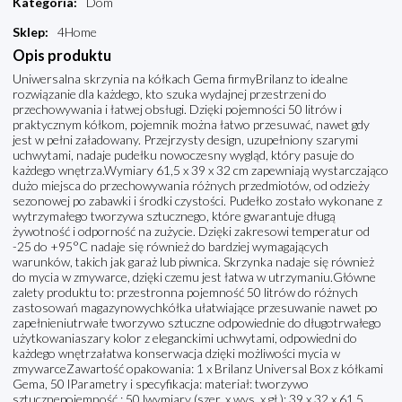
Kategoria
:
Dom
Sklep
:
4Home
Opis produktu
Uniwersalna skrzynia na kółkach Gema firmyBrilanz to idealne
rozwiązanie dla każdego, kto szuka wydajnej przestrzeni do
przechowywania i łatwej obsługi. Dzięki pojemności 50 litrów i
praktycznym kółkom, pojemnik można łatwo przesuwać, nawet gdy
jest w pełni załadowany. Przejrzysty design, uzupełniony szarymi
uchwytami, nadaje pudełku nowoczesny wygląd, który pasuje do
każdego wnętrza.Wymiary 61,5 x 39 x 32 cm zapewniają wystarczająco
dużo miejsca do przechowywania różnych przedmiotów, od odzieży
sezonowej po zabawki i środki czystości. Pudełko zostało wykonane z
wytrzymałego tworzywa sztucznego, które gwarantuje długą
żywotność i odporność na zużycie. Dzięki zakresowi temperatur od
-25 do +95°C nadaje się również do bardziej wymagających
warunków, takich jak garaż lub piwnica. Skrzynka nadaje się również
do mycia w zmywarce, dzięki czemu jest łatwa w utrzymaniu.Główne
zalety produktu to: przestronna pojemność 50 litrów do różnych
zastosowań magazynowychkółka ułatwiające przesuwanie nawet po
zapełnieniutrwałe tworzywo sztuczne odpowiednie do długotrwałego
użytkowaniaszary kolor z eleganckimi uchwytami, odpowiedni do
każdego wnętrzałatwa konserwacja dzięki możliwości mycia w
zmywarceZawartość opakowania: 1 x Brilanz Universal Box z kółkami
Gema, 50 lParametry i specyfikacja: materiał: tworzywo
sztucznepojemność : 50 lwymiary (szer. x wys. x gł.): 39 x 32 x 61,5