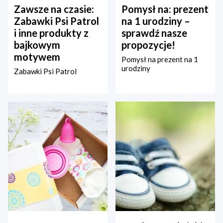
Zawsze na czasie:
Pomysł na: prezent
Zabawki Psi Patrol
na 1 urodziny –
i inne produkty z
sprawdź nasze
bajkowym
propozycje!
motywem
Pomysł na prezent na 1
urodziny
Zabawki Psi Patrol