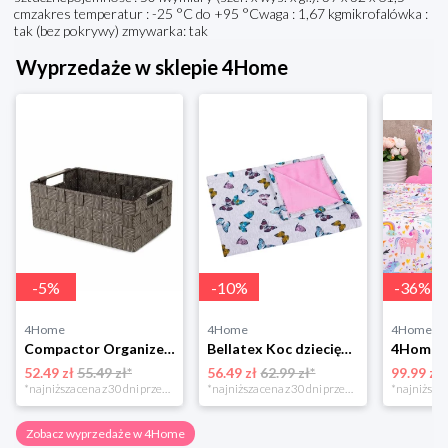
cmzakres temperatur : -25 °C do +95 °Cwaga : 1,67 kgmikrofalówka :
tak (bez pokrywy) zmywarka: tak
Wyprzedaże w sklepie 4Home
-
5
%
-
10
%
-
36
%
4Home
4Home
4Home
Compactor Organizer do przechowywania Toronto, 30 x 20 x 12 cm, ciemnobrązowy
Bellatex Koc dziecięcy Bára Butterfly różowy, 75 x 100 cm
52.49 zł
55.49 zł*
56.49 zł
62.99 zł*
99.99 zł
*najniższa cena z 30 dni przed obniżką
*najniższa cena z 30 dni przed obniżką
Zobacz wyprzedaże w 4Home