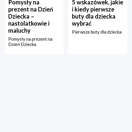
Pomysły na
5 wskazówek, jakie
prezent na Dzień
i kiedy pierwsze
Dziecka –
buty dla dziecka
nastolatkowie i
wybrać
maluchy
Pierwsze buty dla dziecka
Pomysły na prezent na
Dzień Dziecka