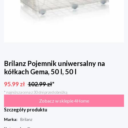
Brilanz Pojemnik uniwersalny na
kółkach Gema, 50 l, 50 l
95.99
zł
102.99
zł
*
* najniższa cena z 30 dni przed obniżką
Zobacz w sklepie 4Home
Szczegóły produktu
Marka
:
Brilanz