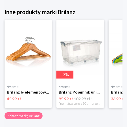
Inne produkty marki Brilanz
-
7
%
4Home
4Home
4Home
Brilanz 6-elementowy zestaw wieszaków
Brilanz Pojemnik uniwersalny na kółkach Gema, 50 l, 50 l
45.99 zł
95.99 zł
102.99 zł*
36.99 zł
*najniższa cena z 30 dni przed obniżką
Zobacz markę Brilanz