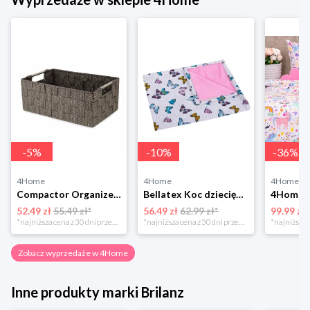
-
5
%
-
10
%
-
36
%
4Home
4Home
4Home
Compactor Organizer do przechowywania Toronto, 30 x 20 x 12 cm, ciemnobrązowy
Bellatex Koc dziecięcy Bára Butterfly różowy, 75 x 100 cm
52.49 zł
55.49 zł*
56.49 zł
62.99 zł*
99.99 zł
*najniższa cena z 30 dni przed obniżką
*najniższa cena z 30 dni przed obniżką
Zobacz wyprzedaże w 4Home
Inne produkty marki Brilanz