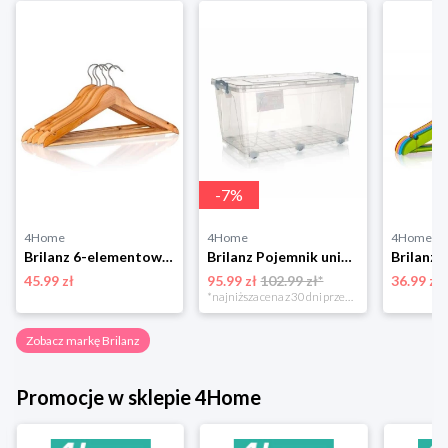
-
7
%
4Home
4Home
4Home
Brilanz 6-elementowy zestaw wieszaków
Brilanz Pojemnik uniwersalny na kółkach Gema, 50 l, 50 l
45.99 zł
95.99 zł
102.99 zł*
36.99 zł
*najniższa cena z 30 dni przed obniżką
Zobacz markę Brilanz
Promocje w sklepie 4Home