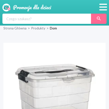
Promocje
Strona Główna
>
Produkty
>
Dom
Produkty
Sklepy
Blog
Wyprawka