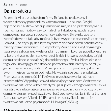
Sklep
:
4Home
Opis produktu
Pojemnik Vilard z uchwytem firmy Brilanz to praktyczny i
wszechstronny pomocnik w każdym domu lub biurze. Dzięki
pojemności 14 litrów oferuje mnóstwo miejsca do przechowywania
różnych przedmiotów, czy to małych artykułów gospodarstwa
domowego, narzędzi roboczych czy zabawek. Skrzynka została
zaprojektowana tak, aby można ją było wygodnie przenosić za pomocą
uchwytu, co czyni ją idealnym wyborem do transportu przedmiotów
między pomieszczeniami lub w podróży.Wykonane z wytrzymałego
tworzywa sztucznego w eleganckim , dymnym kolorze pudełko jest nie
tylko praktyczne, ale i stylowe. Jest lekkie i łatwe w obsłudze, dzięki
czemu doskonale nadaje się do codziennego użytku. Niezależnie od
tego, czy używają go Państwo do porządkowania rzeczy w domu, w
garażu czy w biurze, Brilanz Vilard pomoże utrzymać wszystko na
swoim miejscu i zawsze pod ręką.Najważniejsze cechy produktu:
Praktyczna pojemność 14 litrów do przechowywania różnych
przedmiotów Wygodny uchwyt ułatwiający transport Wytrzymałe
tworzywo sztuczne w kolorze dymu pasuje do każdego wnętrza Lekka
konstrukcja ułatwiająca przenoszenie wszechstronny do użytku w
domu, w biurze i w podróżyZawartość opakowania: 1x Brilanz Storage
Box z uchwytem Vilard, 14 lParametry i specyfikacje: materiał:
tworzywo sztuczne pojemność: 14 l waga: 0,560 kg
Wyprzedaże w sklepie 4Home