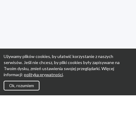
Używamy plików cookies, by ułatwić korzystanie z naszych
serwisów. Jeśli nie chcesz, by pliki cookies były zapisywane na
Twoim dysku, zmień ustawienia swojej przeglądarki. Więcej
informacji:
polityka prywatności
.
Ok, rozumiem