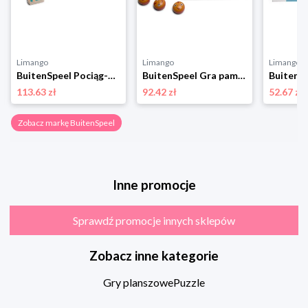
Limango
Limango
Limango
BuitenSpeel Pociąg-domino - 3+ rozmiar: onesize
BuitenSpeel Gra pamięciowa "Fish" - 3+ rozmiar: onesize
113.63 zł
92.42 zł
52.67 zł
Zobacz markę BuitenSpeel
Inne promocje
Sprawdź promocje innych sklepów
Zobacz inne kategorie
Gry planszowe
Puzzle