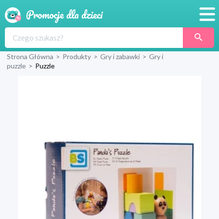
Promocje
Strona Główna
>
Produkty
>
Gry i zabawki
>
Gry i
Produkty
puzzle
>
Puzzle
Sklepy
Blog
Wyprawka