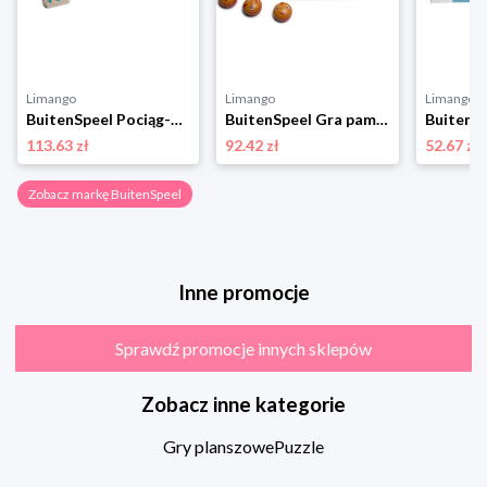
Limango
Limango
Limango
BuitenSpeel Pociąg-domino - 3+ rozmiar: onesize
BuitenSpeel Gra pamięciowa "Fish" - 3+ rozmiar: onesize
113.63 zł
92.42 zł
52.67 zł
Zobacz markę BuitenSpeel
Inne promocje
Sprawdź promocje innych sklepów
Zobacz inne kategorie
Gry planszowe
Puzzle