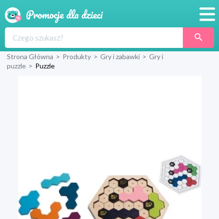
Promocje
Strona Główna
>
Produkty
>
Gry i zabawki
>
Gry i
Produkty
puzzle
>
Puzzle
Sklepy
Blog
Wyprawka