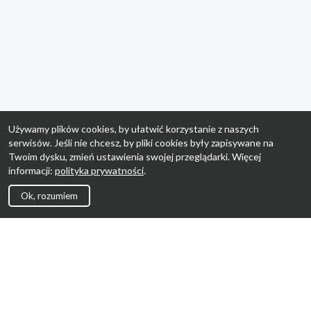
Używamy plików cookies, by ułatwić korzystanie z naszych
serwisów. Jeśli nie chcesz, by pliki cookies były zapisywane na
Twoim dysku, zmień ustawienia swojej przeglądarki. Więcej
informacji:
polityka prywatności
.
Ok, rozumiem