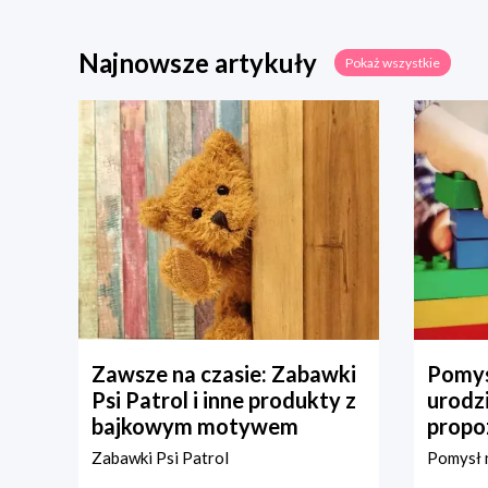
Najnowsze artykuły
Pokaż wszystkie
Zawsze na czasie: Zabawki
Pomys
Psi Patrol i inne produkty z
urodz
bajkowym motywem
propo
Zabawki Psi Patrol
Pomysł n