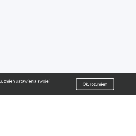
u, zmień ustawienia swojej
Ok, rozumiem
lityka Prywatności
ontakt