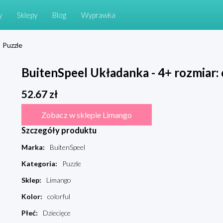
y
Sklepy
Blog
Wyprawka
Puzzle
BuitenSpeel Układanka - 4+ rozmiar:
52.67
zł
Zobacz w sklepie Limango
Szczegóły produktu
Marka
:
BuitenSpeel
Kategoria
:
Puzzle
Sklep
:
Limango
Kolor
:
colorful
Płeć
:
Dziecięce