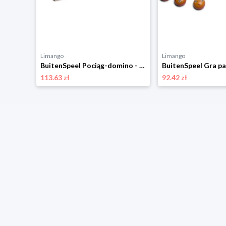
Limango
Limango
BuitenSpeel Puzzle 3D "Panda" - 6+ rozmiar: onesize
BuitenSpeel Pociąg-domino - 3+ rozmiar: onesize
113.63 zł
92.42 zł