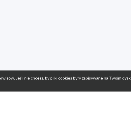
rwisów. Jeśli nie chcesz, by pliki cookies były zapisywane na Twoim dysk
a
Przepisy dla dzieci
Po
Nuumi.pl - moda online
K