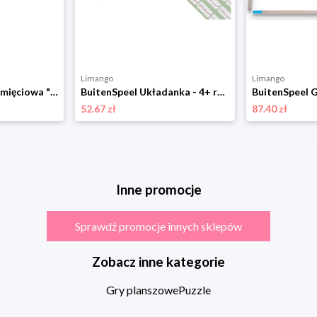
Limango
Limango
BuitenSpeel Gra pamięciowa "Fish" - 3+ rozmiar: onesize
BuitenSpeel Układanka - 4+ rozmiar: onesize
52.67 zł
87.40 zł
Inne promocje
Sprawdź promocje innych sklepów
Zobacz inne kategorie
Gry planszowe
Puzzle