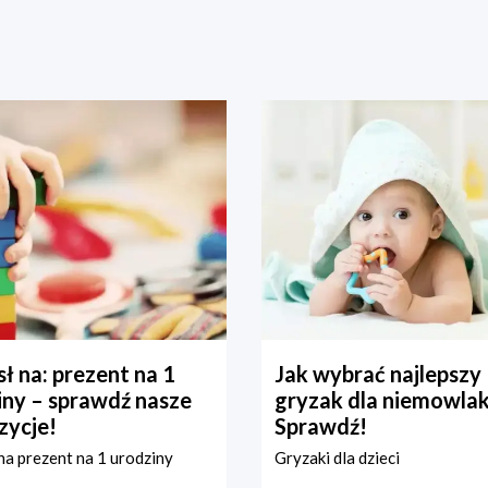
ł na: prezent na 1
Jak wybrać najlepszy
iny – sprawdź nasze
gryzak dla niemowla
zycje!
Sprawdź!
a prezent na 1 urodziny
Gryzaki dla dzieci