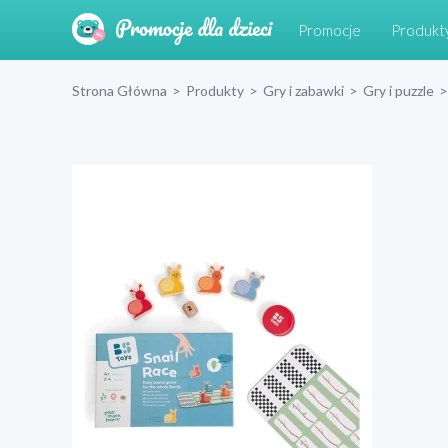
Promocje
Produkt
Strona Główna
>
Produkty
>
Gry i zabawki
>
Gry i puzzle
>