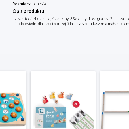
Rozmiary
:
onesize
Opis produktu
- zawartość: 4x ślimaki, 4x żetony, 35x karty- ilość graczy: 2 - 4- za
nieodpowiedni dla dzieci poniżej 3 lat. Ryzyko uduszenia małymi ele