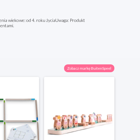
lecenia wiekowe: od 4. roku życiaUwaga: Produkt
mentami.
Zobacz markę BuitenSpeel