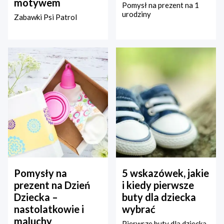
motywem
Pomysł na prezent na 1
urodziny
Zabawki Psi Patrol
Pomysły na
5 wskazówek, jakie
prezent na Dzień
i kiedy pierwsze
Dziecka –
buty dla dziecka
nastolatkowie i
wybrać
maluchy
Pierwsze buty dla dziecka