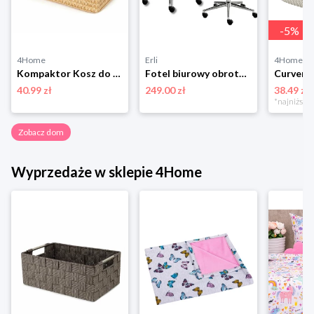
-
5
%
4Home
Erli
4Home
Kompaktor Kosz do przechowywania LILOU, 23 x 15 x 12 cm, beżowy Compactor
Fotel biurowy obrotowy beżowy welur dla dziecka
40.99 zł
249.00 zł
38.49 zł
Zobacz dom
Wyprzedaże w sklepie 4Home