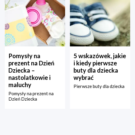
Pomysły na
5 wskazówek, jakie
prezent na Dzień
i kiedy pierwsze
Dziecka –
buty dla dziecka
nastolatkowie i
wybrać
maluchy
Pierwsze buty dla dziecka
Pomysły na prezent na
Dzień Dziecka