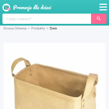
Promocje
Strona Główna
>
Produkty
>
Dom
Produkty
Sklepy
Blog
Wyprawka