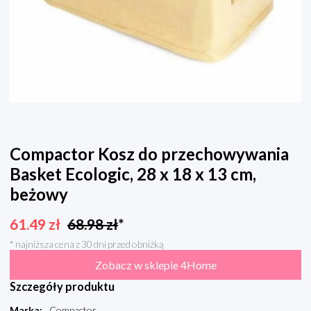
Compactor Kosz do przechowywania
Basket Ecologic, 28 x 18 x 13 cm,
beżowy
61.49
zł
68.98
zł
*
* najniższa cena z 30 dni przed obniżką
Zobacz w sklepie 4Home
Szczegóły produktu
Marka
:
Compactor