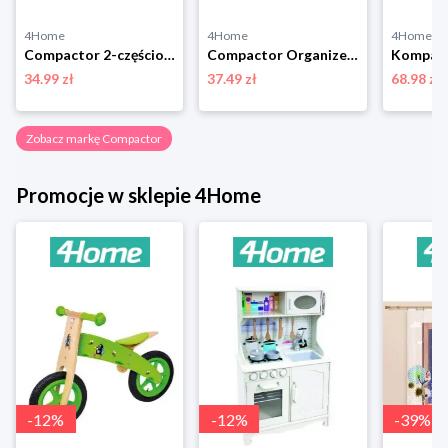
4Home
4Home
4Home
Compactor 2-częściowy komplet wieszaków na spodnie Velvet, 45 cm
Compactor Organizer do przechowywania Bamboo Box M, 22,5 x 7,5 x 6,5 cm, M
34.99 zł
37.49 zł
68.98 zł
Zobacz markę Compactor
Promocje w sklepie 4Home
-
12
%
-
12
%
-
39
%