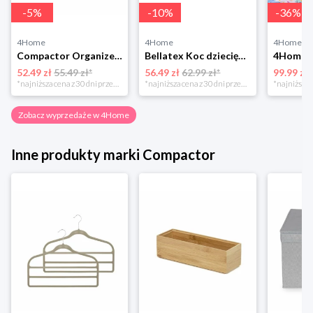
-
5
%
-
10
%
-
36
%
4Home
4Home
4Home
Compactor Organizer do przechowywania Toronto, 30 x 20 x 12 cm, ciemnobrązowy
Bellatex Koc dziecięcy Bára Butterfly różowy, 75 x 100 cm
52.49 zł
55.49 zł*
56.49 zł
62.99 zł*
99.99 zł
*najniższa cena z 30 dni przed obniżką
*najniższa cena z 30 dni przed obniżką
Zobacz wyprzedaże w 4Home
Inne produkty marki Compactor