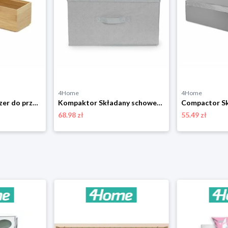
4Home
4Home
Compactor Organizer do przechowywania Bamboo Box M, 22,5 x 7,5 x 6,5 cm, M
Kompaktor Składany schowek kartonowy Wos, 40 x 50 x 25 cm, szary, L Compactor
68.98 zł
55.49 zł