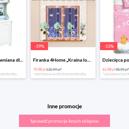
-
39
%
-
33
%
Bino Kuchnia drewniana dla dzieci Provence
Firanka 4Home „Kraina lodu” (Frozen)
79.98 zł
130.99 zł*
65.98 zł
98.99 zł
rzed obniżką
*najniższa cena z 30 dni przed obniżką
*najniższa cena z 3
Inne promocje
Sprawdź promocje innych sklepów