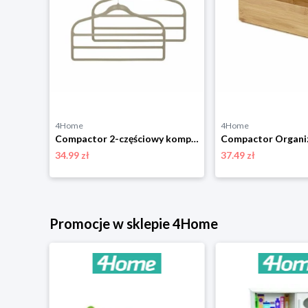
4Home
4Home
Compactor Zestaw wieszaków z powłoką antypoślizgową Sticky, 3 szt.
Compactor 2-częściowy komplet wieszaków na spodnie Velvet, 45 cm
34.99 zł
37.49 zł
niżką
Promocje w sklepie 4Home