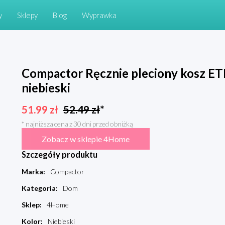
y
Sklepy
Blog
Wyprawka
Compactor Ręcznie pleciony kosz ETN
niebieski
51.99
zł
52.49
zł
*
* najniższa cena z 30 dni przed obniżką
Zobacz w sklepie 4Home
Szczegóły produktu
Marka
:
Compactor
Kategoria
:
Dom
Sklep
:
4Home
Kolor
:
Niebieski