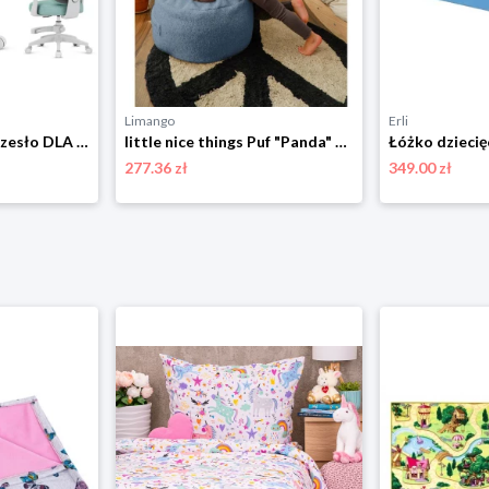
Limango
Erli
Fotel Obrotowy Krzesło DLA DZIECI MŁODZIEŻY Mark Adler Junior 4.5 Blue Mint
little nice things Puf "Panda" w kolorze niebieskim - wys. 20 x Ø 50 cm rozmiar: onesize
277.36 zł
349.00 zł