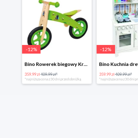
-
12
%
-
12
%
4Home Koc baranek świecący Dino
Bino Rowerek biegowy Krecik
359.99 zł
409.99 zł*
359.99 zł
409.99 zł*
*najniższa cena z 30 dni przed obniżką
*najniższa cena z 30 dni p