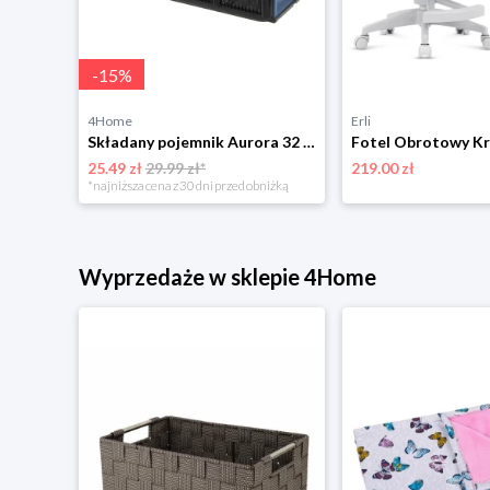
-
15
%
4Home
Erli
Pościel dziecięca Jeż Sonic Prime, 140 x 200 cm, 70 x 90 cm 4-Home
Składany pojemnik Aurora 32 L, 48 x 35 x 24 cm, niebieski 4-Home
25.49 zł
29.99 zł*
219.00 zł
*najniższa cena z 30 dni przed obniżką
Wyprzedaże w sklepie 4Home