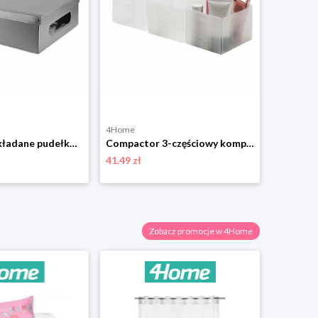
4Home
4Home
Compactor Składane pudełko kartonowe do przechowywania z PVC 58 x 48 x 16 cm, szary
Compactor 3-częściowy komplet organizerów Optimo, 30 x15,5 x 8 cm
41.49 zł
62.99 zł
Zobacz promocje w 4Home