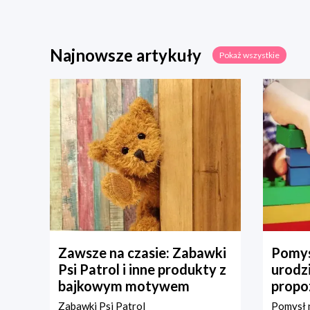
Najnowsze artykuły
Pokaż wszystkie
Zawsze na czasie: Zabawki
Pomys
Psi Patrol i inne produkty z
urodz
bajkowym motywem
propo
Zabawki Psi Patrol
Pomysł n