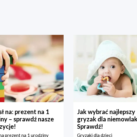
ł na: prezent na 1
Jak wybrać najlepszy
iny – sprawdź nasze
gryzak dla niemowla
zycje!
Sprawdź!
a prezent na 1 urodziny
Gryzaki dla dzieci