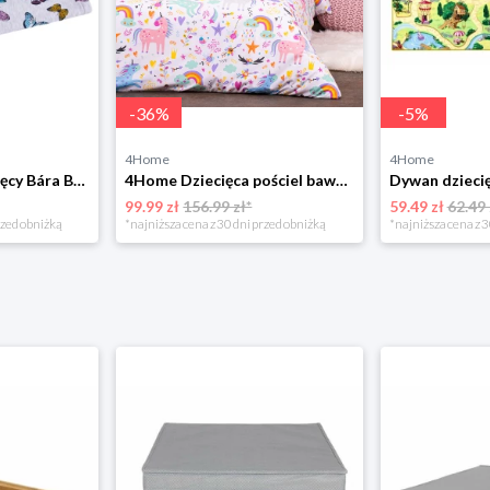
-
36
%
-
5
%
4Home
4Home
Bellatex Koc dziecięcy Bára Butterfly różowy, 75 x 100 cm
4Home Dziecięca pościel bawełniana Unicorns, 140 x 200 cm, 70 x 90 cm
99.99 zł
156.99 zł*
59.49 zł
62.49 
rzed obniżką
*najniższa cena z 30 dni przed obniżką
*najniższa cena z 3