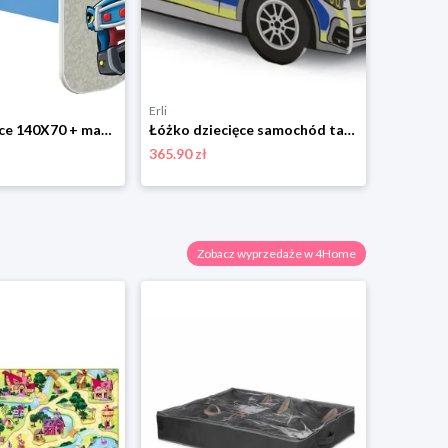
Erli
Limango
Łóżko dziecięce 140X70 + materac NIEBIESKIE ACMA
Łóżko dziecięce samochód tapczan 140x70 jednoosobowe materac auto POLICJA
365.90 zł
157.72 zł
Zobacz wyprzedaże w 4Home