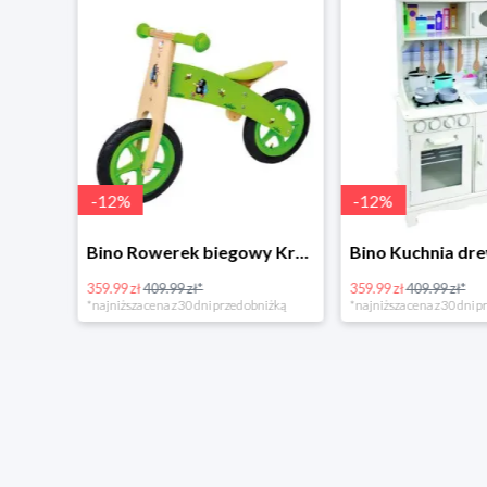
-
12
%
-
12
%
4Home Koc baranek świecący Dino
Bino Rowerek biegowy Krecik
359.99 zł
409.99 zł*
359.99 zł
409.99 zł*
*najniższa cena z 30 dni przed obniżką
*najniższa cena z 30 dni p