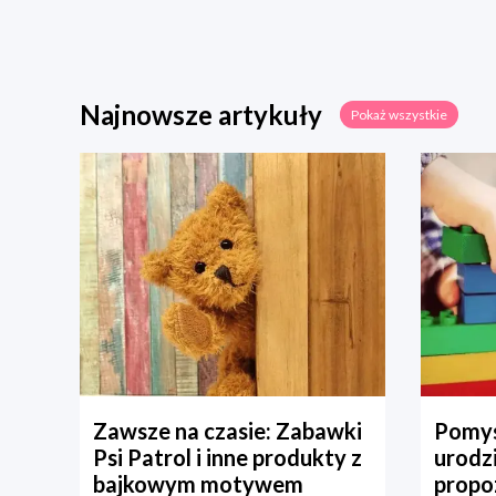
Najnowsze artykuły
Pokaż wszystkie
Zawsze na czasie: Zabawki
Pomys
Psi Patrol i inne produkty z
urodz
bajkowym motywem
propo