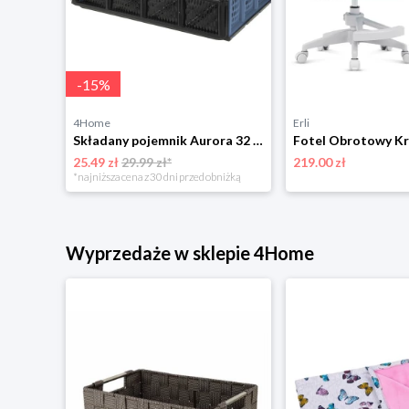
-
15
%
4Home
Erli
Pościel dziecięca Jeż Sonic Prime, 140 x 200 cm, 70 x 90 cm 4-Home
Składany pojemnik Aurora 32 L, 48 x 35 x 24 cm, niebieski 4-Home
25.49 zł
29.99 zł*
219.00 zł
*najniższa cena z 30 dni przed obniżką
Wyprzedaże w sklepie 4Home