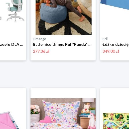
Limango
Erli
Fotel Obrotowy Krzesło DLA DZIECI MŁODZIEŻY Mark Adler Junior 4.5 Blue Mint
little nice things Puf "Panda" w kolorze niebieskim - wys. 20 x Ø 50 cm rozmiar: onesize
277.36 zł
349.00 zł