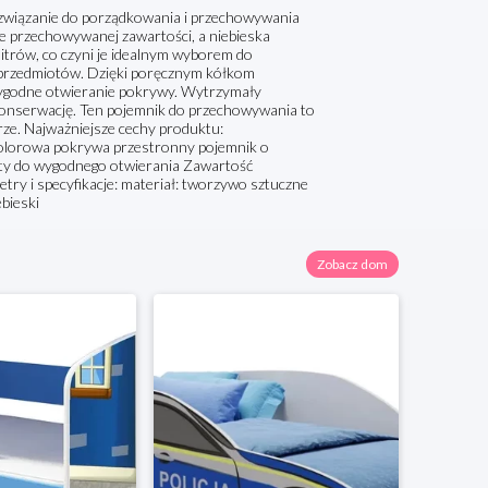
ozwiązanie do porządkowania i przechowywania
e przechowywanej zawartości, a niebieska
itrów, co czyni je idealnym wyborem do
 przedmiotów. Dzięki poręcznym kółkom
wygodne otwieranie pokrywy. Wytrzymały
konserwację. Ten pojemnik do przechowywania to
rze. Najważniejsze cechy produktu:
kolorowa pokrywa przestronny pojemnik o
wyty do wygodnego otwierania Zawartość
ry i specyfikacje: materiał: tworzywo sztuczne
ebieski
Zobacz dom