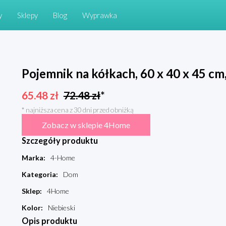
y
Sklepy
Blog
Wyprawka
Pojemnik na kółkach, 60 x 40 x 45 cm
65.48
zł
72.48
zł
*
* najniższa cena z 30 dni przed obniżką
Zobacz w sklepie 4Home
Szczegóły produktu
Marka
:
4-Home
Kategoria
:
Dom
Sklep
:
4Home
Kolor
:
Niebieski
Opis produktu