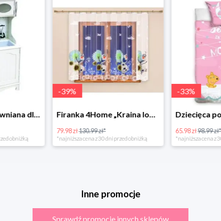
-
39
%
-
33
%
Bino Kuchnia drewniana dla dzieci Provence
Firanka 4Home „Kraina lodu” (Frozen)
79.98 zł
130.99 zł*
65.98 zł
98.99 zł
rzed obniżką
*najniższa cena z 30 dni przed obniżką
*najniższa cena z 3
Inne promocje
Sprawdź promocje innych sklepów