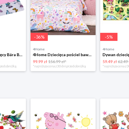
-
36
%
-
5
%
4Home
4Home
Bellatex Koc dziecięcy Bára Butterfly różowy, 75 x 100 cm
4Home Dziecięca pościel bawełniana Unicorns, 140 x 200 cm, 70 x 90 cm
99.99 zł
156.99 zł*
59.49 zł
62.49 
rzed obniżką
*najniższa cena z 30 dni przed obniżką
*najniższa cena z 3