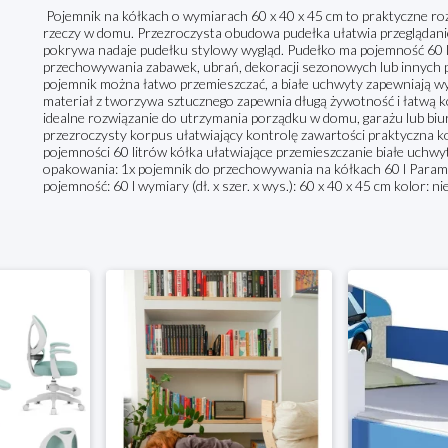
Pojemnik na kółkach o wymiarach 60 x 40 x 45 cm to praktyczne r
rzeczy w domu. Przezroczysta obudowa pudełka ułatwia przeglądani
pokrywa nadaje pudełku stylowy wygląd. Pudełko ma pojemność 60 l
przechowywania zabawek, ubrań, dekoracji sezonowych lub innych
pojemnik można łatwo przemieszczać, a białe uchwyty zapewniają 
materiał z tworzywa sztucznego zapewnia długą żywotność i łatwą 
idealne rozwiązanie do utrzymania porządku w domu, garażu lub biu
przezroczysty korpus ułatwiający kontrolę zawartości praktyczna 
pojemności 60 litrów kółka ułatwiające przemieszczanie białe uch
opakowania: 1x pojemnik do przechowywania na kółkach 60 l Paramet
pojemność: 60 l wymiary (dł. x szer. x wys.): 60 x 40 x 45 cm kolor: ni