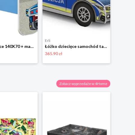
Erli
Limango
Łóżko dziecięce 140X70 + materac NIEBIESKIE ACMA
Łóżko dziecięce samochód tapczan 140x70 jednoosobowe materac auto POLICJA
365.90 zł
157.72 zł
Zobacz wyprzedaże w 4Home