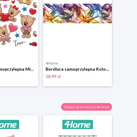
4Home
4Home
Dekoracja samoprzylepna Misie, 30 x 30 cm 4-Home
Bordiura samoprzylepna Kolorowy dym, 500 x 14 cm 4-Home
58.99 zł
28.99 zł
Zobacz promocje w 4Home