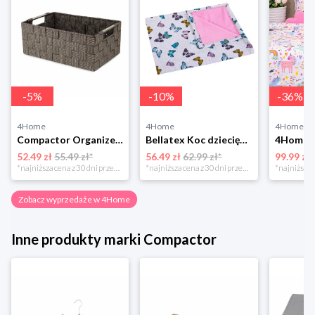
-
5
%
-
10
%
-
36
%
4Home
4Home
4Home
Compactor Organizer do przechowywania Toronto, 30 x 20 x 12 cm, ciemnobrązowy
Bellatex Koc dziecięcy Bára Butterfly różowy, 75 x 100 cm
52.49 zł
55.49 zł*
56.49 zł
62.99 zł*
99.99 zł
*najniższa cena z 30 dni przed obniżką
*najniższa cena z 30 dni przed obniżką
Zobacz wyprzedaże w 4Home
Inne produkty marki Compactor