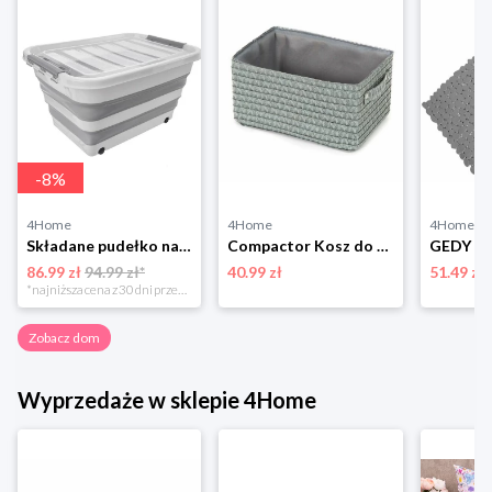
-
8
%
4Home
4Home
4Home
Składane pudełko na kółkach Kemp, 30 l Orion
Compactor Kosz do przechowywania LILOU, 23 x 15 x 12 cm, szary
86.99 zł
94.99 zł*
40.99 zł
51.49 zł
*najniższa cena z 30 dni przed obniżką
Zobacz dom
Wyprzedaże w sklepie 4Home