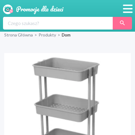
Promocje
Strona Główna
>
Produkty
>
Dom
Produkty
Sklepy
Blog
Wyprawka