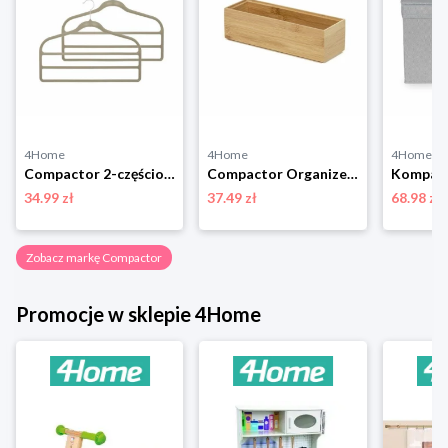
4Home
4Home
4Home
Compactor 2-częściowy komplet wieszaków na spodnie Velvet, 45 cm
Compactor Organizer do przechowywania Bamboo Box M, 22,5 x 7,5 x 6,5 cm, M
34.99 zł
37.49 zł
68.98 zł
Zobacz markę Compactor
Promocje w sklepie 4Home