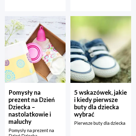
Pomysły na
5 wskazówek, jakie
prezent na Dzień
i kiedy pierwsze
Dziecka –
buty dla dziecka
nastolatkowie i
wybrać
maluchy
Pierwsze buty dla dziecka
Pomysły na prezent na
Dzień Dziecka