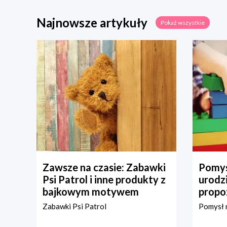
Najnowsze artykuły
Pokaż wszystkie
Zawsze na czasie: Zabawki
Pomys
Psi Patrol i inne produkty z
urodz
bajkowym motywem
propo
Zabawki Psi Patrol
Pomysł n