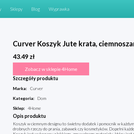
y
Sklepy
Blog
Wyprawka
Curver Koszyk Jute krata, ciemnosza
43.49
zł
Zobacz w sklepie 4Home
Szczegóły produktu
Marka
:
Curver
Kategoria
:
Dom
Sklep
:
4Home
Opis produktu
Koszyk w ciemnym designu to świetny dodatek i pomocnik w każdy
drobnych rzeczy do prania, zabawek czy kosmetyków. Dopełni każ
Koszyk jest wykonany z lekkiego, zmywalnego materiału, który jes