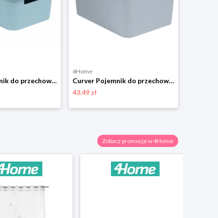
4Home
4Home
Curver Pojemnik do przechowywania z pokrywą INFINITY 4,5 l, szary, 4,5 l
Curver Pojemnik do przechowywania z pokrywą INFINITY 17 l, szary, 17 l
43.49 zł
175.99 zł
Zobacz promocje w 4Home