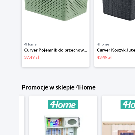
4Home
4Home
Curver pojemnik do przechowywania Infinity 17 l, biały
Curver Pojemnik do przechowywania 17 l, zielony, 17 l
37.49 zł
43.49 zł
Promocje w sklepie 4Home