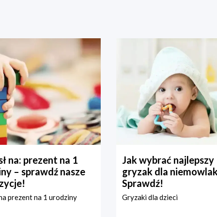
ł na: prezent na 1
Jak wybrać najlepszy
iny – sprawdź nasze
gryzak dla niemowla
zycje!
Sprawdź!
a prezent na 1 urodziny
Gryzaki dla dzieci