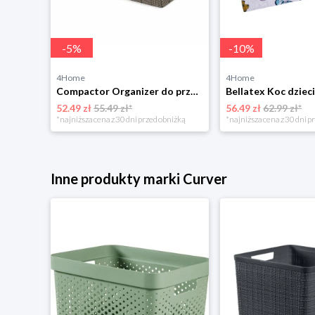
-
5
%
-
10
%
4Home
4Home
Rabalux 2283 nocne oświetlenie LED Pumpkin
Compactor Organizer do przechowywania Toronto, 30 x 20 x 12 cm, ciemnobrązowy
52.49 zł
55.49 zł*
56.49 zł
62.99 zł*
niżką
*najniższa cena z 30 dni przed obniżką
*najniższa cena z 30 dni p
Inne produkty marki Curver