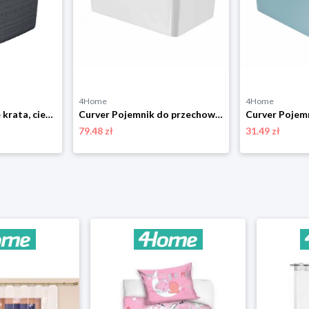
4Home
4Home
Curver Koszyk Jute krata, ciemnoszary
Curver Pojemnik do przechowywania INFINITY 45 l, biały, 45 l
79.48 zł
31.49 zł