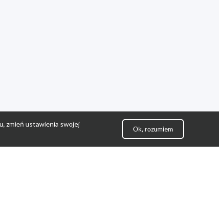
u, zmień ustawienia swojej
Ok, rozumiem
lityka Prywatności
ontakt