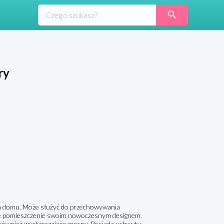
ry
m domu. Może służyć do przechowywania
de pomieszczenie swoim nowoczesnym designem.
t również wystarczająco mocny. Posiada uchwyty