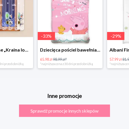
-
33
%
-
29
%
Firanka 4Home „Kraina lodu” (Frozen)
Dziecięca pościel bawełniana do łóżeczka Świnka Peppa
65.98 zł
98.99 zł*
57.99 zł
81.99 zł
rzed obniżką
*najniższa cena z 30 dni przed obniżką
*najniższa cena z 3
Inne promocje
Sprawdź promocje innych sklepów