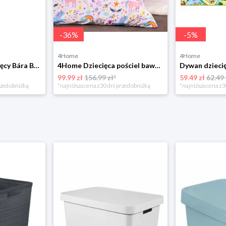
-
36
%
-
5
%
4Home
4Home
Bellatex Koc dziecięcy Bára Butterfly różowy, 75 x 100 cm
4Home Dziecięca pościel bawełniana Unicorns, 140 x 200 cm, 70 x 90 cm
99.99 zł
156.99 zł*
59.49 zł
62.49 
rzed obniżką
*najniższa cena z 30 dni przed obniżką
*najniższa cena z 3