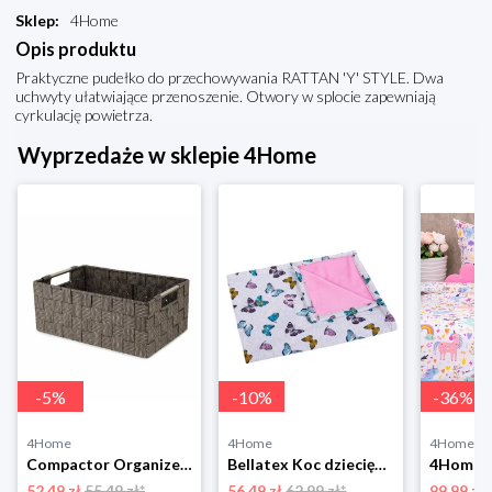
Sklep
:
4Home
Opis produktu
Praktyczne pudełko do przechowywania RATTAN 'Y' STYLE. Dwa
uchwyty ułatwiające przenoszenie. Otwory w splocie zapewniają
cyrkulację powietrza.
Wyprzedaże w sklepie 4Home
-
5
%
-
10
%
-
36
%
4Home
4Home
4Home
Compactor Organizer do przechowywania Toronto, 30 x 20 x 12 cm, ciemnobrązowy
Bellatex Koc dziecięcy Bára Butterfly różowy, 75 x 100 cm
52.49 zł
55.49 zł*
56.49 zł
62.99 zł*
99.99 zł