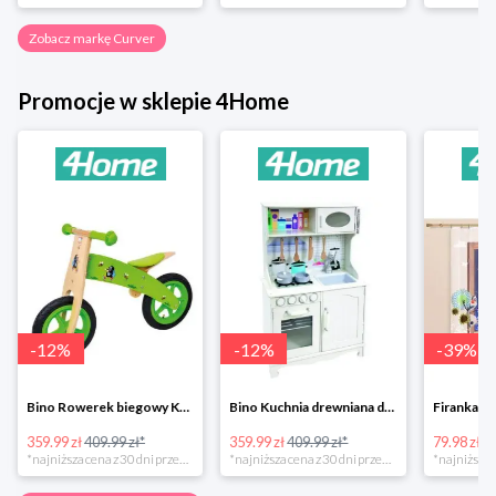
Zobacz markę Curver
Promocje w sklepie 4Home
-
12
%
-
12
%
-
39
%
Bino Rowerek biegowy Krecik
Bino Kuchnia drewniana dla dzieci Provence
359.99 zł
409.99 zł*
359.99 zł
409.99 zł*
79.98 zł
13
*najniższa cena z 30 dni przed obniżką
*najniższa cena z 30 dni przed obniżką