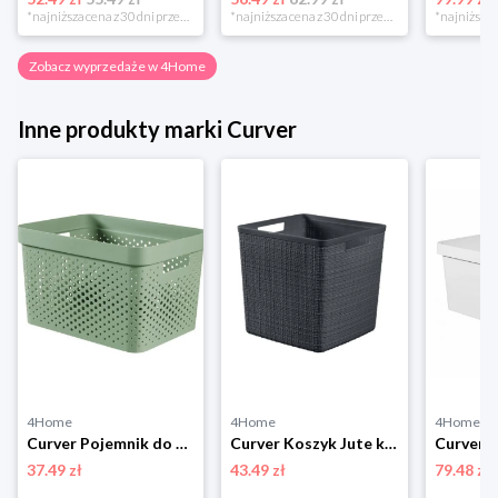
*najniższa cena z 30 dni przed obniżką
*najniższa cena z 30 dni przed obniżką
Zobacz wyprzedaże w 4Home
Inne produkty marki Curver
4Home
4Home
4Home
Curver Pojemnik do przechowywania 17 l, zielony, 17 l
Curver Koszyk Jute krata, ciemnoszary
37.49 zł
43.49 zł
79.48 zł