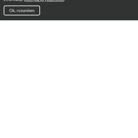
Ok, rozumiem
Strona Główna
Promocje
Sklepy
Wyprawka