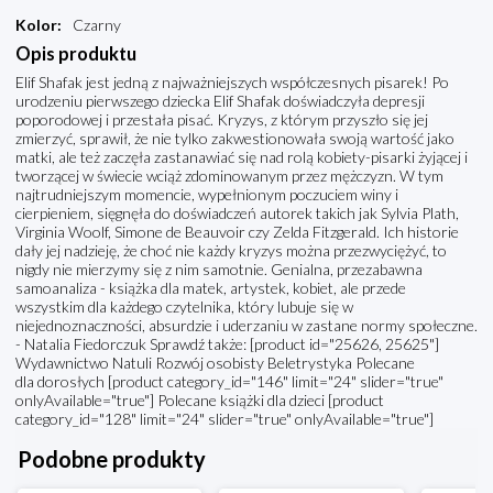
Kolor
:
Czarny
Opis produktu
Elif Shafak jest jedną z najważniejszych współczesnych pisarek! Po
urodzeniu pierwszego dziecka Elif Shafak doświadczyła depresji
poporodowej i przestała pisać. Kryzys, z którym przyszło się jej
zmierzyć, sprawił, że nie tylko zakwestionowała swoją wartość jako
matki, ale też zaczęła zastanawiać się nad rolą kobiety-pisarki żyjącej i
tworzącej w świecie wciąż zdominowanym przez mężczyzn. W tym
najtrudniejszym momencie, wypełnionym poczuciem winy i
cierpieniem, sięgnęła do doświadczeń autorek takich jak Sylvia Plath,
Virginia Woolf, Simone de Beauvoir czy Zelda Fitzgerald. Ich historie
dały jej nadzieję, że choć nie każdy kryzys można przezwyciężyć, to
nigdy nie mierzymy się z nim samotnie. Genialna, przezabawna
samoanaliza - książka dla matek, artystek, kobiet, ale przede
wszystkim dla każdego czytelnika, który lubuje się w
niejednoznaczności, absurdzie i uderzaniu w zastane normy społeczne.
- Natalia Fiedorczuk Sprawdź także: [product id="25626, 25625"]
Wydawnictwo Natuli Rozwój osobisty Beletrystyka Polecane
dla dorosłych [product category_id="146" limit="24" slider="true"
onlyAvailable="true"] Polecane książki dla dzieci [product
category_id="128" limit="24" slider="true" onlyAvailable="true"]
Podobne produkty