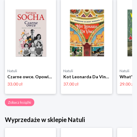
Natuli
Natuli
Natuli
Czarne owce. Opowieść o kobietach wiernych sobie Wydawnictwo literackie
Kot Leonarda Da Vinci Totamto
33.00 zł
37.00 zł
29.00 zł
Zobacz książki
Wyprzedaże w sklepie Natuli