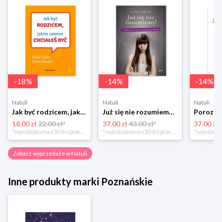
-
18
%
-
14
%
-
14
%
Natuli
Natuli
Natuli
Jak być rodzicem, jakim zawsze chciałeś być Media rodzina
Już się nie rozumiemy! Jak przeżyć czas trzaskających drzwi Esprit
18.00 zł
22.00 zł*
37.00 zł
43.00 zł*
37.00 zł
*najniższa cena z 30 dni przed obniżką
*najniższa cena z 30 dni przed obniżką
Zobacz wyprzedaże w Natuli
Inne produkty marki Poznańskie