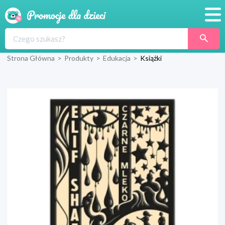
Promocje
Strona Główna
>
Produkty
>
Edukacja
>
Książki
Produkty
Sklepy
Blog
Wyprawka