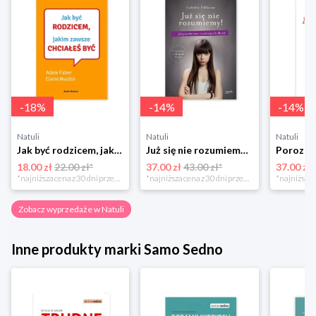
-
18
%
-
14
%
-
14
%
Natuli
Natuli
Natuli
Jak być rodzicem, jakim zawsze chciałeś być Media rodzina
Już się nie rozumiemy! Jak przeżyć czas trzaskających drzwi Esprit
18.00 zł
22.00 zł*
37.00 zł
43.00 zł*
37.00 zł
*najniższa cena z 30 dni przed obniżką
*najniższa cena z 30 dni przed obniżką
Zobacz wyprzedaże w Natuli
Inne produkty marki Samo Sedno