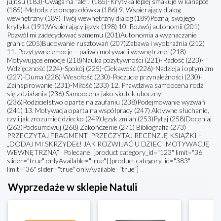
jujitsu (183)-Uwaga na “ale”! (185)-Krytyka lepiej smakuje w kanapce
(185)-Metoda zielonego ołówka (186) 9. Wspierający dialog
wewnętrzny (189) Twój wewnętrzny dialog (189)Poznaj swojego
krytyka (191)Wspierający język (198) 10. Rozwój autonomii (201)
Pozwól mi zadecydować samemu (201)Autonomia a wyznaczanie
granic (205)Budowanie rusztowań (207)Zabawa i wyobraźnia (212)
11. Pozytywne emocje – paliwo motywacji wewnętrznej (218)
Motywujące emocje (218)Nauka pozytywności (221)-Radość (223)-
Wdzięczność (224)-Spokój (225)-Ciekawość (226)-Nadzieja i optymizm
(227)-Duma (228)-Wesołość (230)-Poczucie przynależności (230)-
Zainspirowanie (231)-Miłość (233) 12. Prawdziwa samoocena rodzi
się z działania (236) Samoocena jako skutek uboczny
(236)Rodzicielstwo oparte na zaufaniu (238)Podejmowanie wyzwań
(241) 13. Motywacja oparta na współpracy (247) Aktywne słuchanie,
czyli jak zrozumieć dziecko (249)Język zmian (253)Pytaj (258)Doceniaj
(263)Podsumowuj (268) Zakończenie (271) Bibliografia (273)
PRZECZYTAJ FRAGMENT PRZECZYTAJ RECENZJĘ KSIĄŻKI –
„DODAJ MI SKRZYDEŁ! JAK ROZWIJAĆ U DZIECI MOTYWACJĘ
WEWNĘTRZNĄ” Polecane [product category_id="123" limit="36"
slider="true" onlyAvailable="true"] [product category_id="383"
limit="36" slider="true" onlyAvailable="true"]
Wyprzedaże w sklepie Natuli