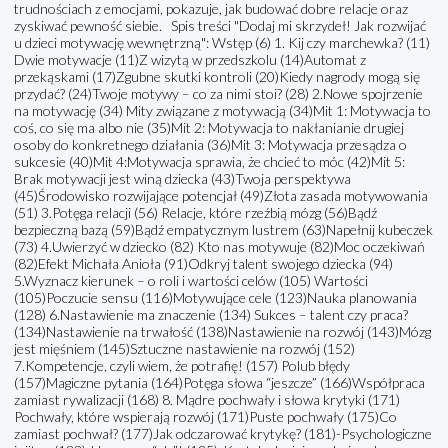
trudnościach z emocjami, pokazuje, jak budować dobre relacje oraz
zyskiwać pewność siebie. Spis treści "Dodaj mi skrzydeł! Jak rozwijać
u dzieci motywację wewnętrzną": Wstęp (6) 1. Kij czy marchewka? (11)
Dwie motywacje (11)Z wizytą w przedszkolu (14)Automat z
przekąskami (17)Zgubne skutki kontroli (20)Kiedy nagrody mogą się
przydać? (24)Twoje motywy – co za nimi stoi? (28) 2.Nowe spojrzenie
na motywację (34) Mity związane z motywacją (34)Mit 1: Motywacja to
coś, co się ma albo nie (35)Mit 2: Motywacja to nakłanianie drugiej
osoby do konkretnego działania (36)Mit 3: Motywacja przesądza o
sukcesie (40)Mit 4:Motywacja sprawia, że chcieć to móc (42)Mit 5:
Brak motywacji jest winą dziecka (43)Twoja perspektywa
(45)Środowisko rozwijające potencjał (49)Złota zasada motywowania
(51) 3.Potęga relacji (56) Relacje, które rzeźbią mózg (56)Bądź
bezpieczną bazą (59)Bądź empatycznym lustrem (63)Napełnij kubeczek
(73) 4.Uwierzyć w dziecko (82) Kto nas motywuje (82)Moc oczekiwań
(82)Efekt Michała Anioła (91)Odkryj talent swojego dziecka (94)
5.Wyznacz kierunek – o roli i wartości celów (105) Wartości
(105)Poczucie sensu (116)Motywujące cele (123)Nauka planowania
(128) 6.Nastawienie ma znaczenie (134) Sukces – talent czy praca?
(134)Nastawienie na trwałość (138)Nastawienie na rozwój (143)Mózg
jest mięśniem (145)Sztuczne nastawienie na rozwój (152)
7.Kompetencje, czyli wiem, że potrafię! (157) Polub błędy
(157)Magiczne pytania (164)Potęga słowa “jeszcze” (166)Współpraca
zamiast rywalizacji (168) 8. Mądre pochwały i słowa krytyki (171)
Pochwały, które wspierają rozwój (171)Puste pochwały (175)Co
zamiast pochwał? (177)Jak odczarować krytykę? (181)-Psychologiczne