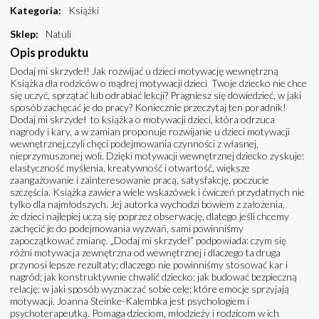
Kategoria
:
Książki
Sklep
:
Natuli
Opis produktu
Dodaj mi skrzydeł! Jak rozwijać u dzieci motywację wewnętrzną
Książka dla rodziców o mądrej motywacji dzieci Twoje dziecko nie chce
się uczyć, sprzątać lub odrabiać lekcji? Pragniesz się dowiedzieć, w jaki
sposób zachęcać je do pracy? Koniecznie przeczytaj ten poradnik!
Dodaj mi skrzydeł to książka o motywacji dzieci, która odrzuca
nagrody i kary, a w zamian proponuje rozwijanie u dzieci motywacji
wewnętrznej,czyli chęci podejmowania czynności z własnej,
nieprzymuszonej woli. Dzięki motywacji wewnętrznej dziecko zyskuje:
elastyczność myślenia, kreatywność i otwartość, większe
zaangażowanie i zainteresowanie pracą, satysfakcję, poczucie
szczęścia. Książka zawiera wiele wskazówek i ćwiczeń przydatnych nie
tylko dla najmłodszych. Jej autorka wychodzi bowiem z założenia,
że dzieci najlepiej uczą się poprzez obserwację, dlatego jeśli chcemy
zachęcić je do podejmowania wyzwań, sami powinniśmy
zapoczątkować zmianę. „Dodaj mi skrzydeł” podpowiada: czym się
różni motywacja zewnętrzna od wewnętrznej i dlaczego ta druga
przynosi lepsze rezultaty; dlaczego nie powinniśmy stosować kar i
nagród; jak konstruktywnie chwalić dziecko; jak budować bezpieczną
relację; w jaki sposób wyznaczać sobie cele; które emocje sprzyjają
motywacji. Joanna Steinke-Kalembka jest psychologiem i
psychoterapeutką. Pomaga dzieciom, młodzieży i rodzicom w ich