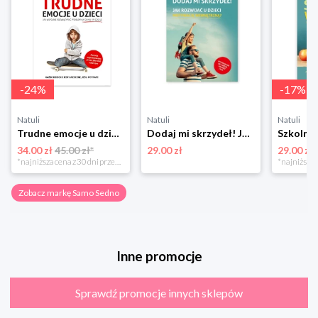
-
24
%
-
17
%
Natuli
Natuli
Natuli
Trudne emocje u dzieci. Jak wspólnie rozwiązywać problemy w domu i w szkole Samo sedno
Dodaj mi skrzydeł! Jak rozwijać u dzieci motywację wewnętrzną Samo sedno
34.00 zł
45.00 zł*
29.00 zł
29.00 zł
*najniższa cena z 30 dni przed obniżką
Zobacz markę Samo Sedno
Inne promocje
Sprawdź promocje innych sklepów