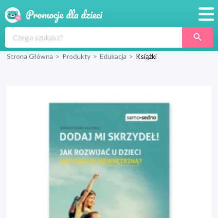
Promocje
Strona Główna
>
Produkty
>
Edukacja
>
Książki
Produkty
Sklepy
Blog
Wyprawka