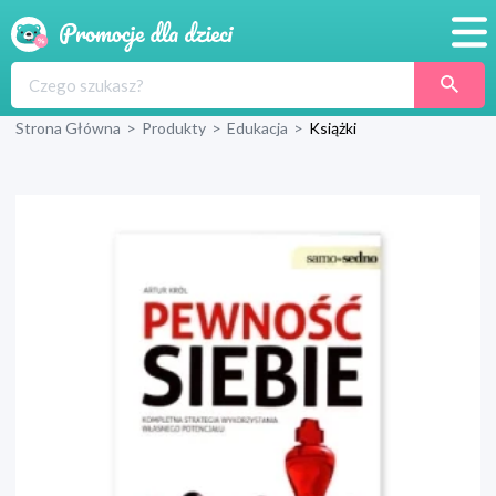
Promocje
Strona Główna
>
Produkty
>
Edukacja
>
Książki
Produkty
Sklepy
Blog
Wyprawka