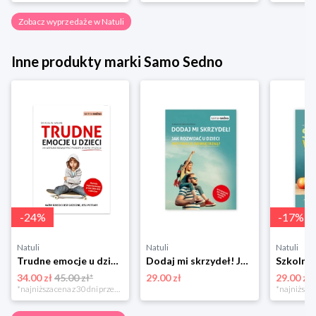
Zobacz wyprzedaże w Natuli
Inne produkty marki Samo Sedno
-
24
%
-
17
%
Natuli
Natuli
Natuli
Trudne emocje u dzieci. Jak wspólnie rozwiązywać problemy w domu i w szkole Samo sedno
Dodaj mi skrzydeł! Jak rozwijać u dzieci motywację wewnętrzną Samo sedno
34.00 zł
45.00 zł*
29.00 zł
29.00 zł
*najniższa cena z 30 dni przed obniżką