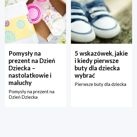
Pomysły na
5 wskazówek, jakie
prezent na Dzień
i kiedy pierwsze
Dziecka –
buty dla dziecka
nastolatkowie i
wybrać
maluchy
Pierwsze buty dla dziecka
Pomysły na prezent na
Dzień Dziecka