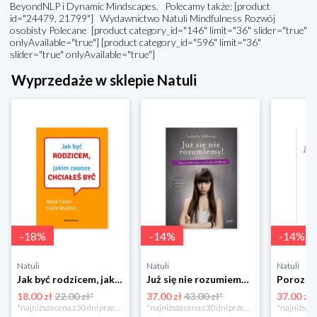
BeyondNLP i Dynamic Mindscapes. Polecamy także: [product
id="24479, 21799"] Wydawnictwo Natuli Mindfulness Rozwój
osobisty Polecane [product category_id="146" limit="36" slider="true"
onlyAvailable="true"] [product category_id="596" limit="36"
slider="true" onlyAvailable="true"]
Wyprzedaże w sklepie Natuli
-
18
%
-
14
%
-
14
%
Natuli
Natuli
Natuli
Jak być rodzicem, jakim zawsze chciałeś być Media rodzina
Już się nie rozumiemy! Jak przeżyć czas trzaskających drzwi Esprit
18.00 zł
22.00 zł*
37.00 zł
43.00 zł*
37.00 zł
*najniższa cena z 30 dni przed obniżką
*najniższa cena z 30 dni przed obniżką