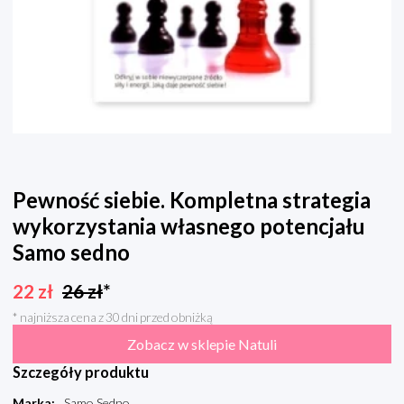
Pewność siebie. Kompletna strategia
wykorzystania własnego potencjału
Samo sedno
22
zł
26
zł
*
* najniższa cena z 30 dni przed obniżką
Zobacz w sklepie Natuli
Szczegóły produktu
Marka
:
Samo Sedno