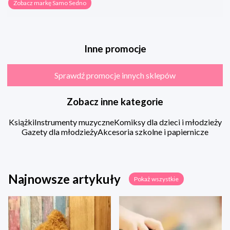
Zobacz markę Samo Sedno
Inne promocje
Sprawdź promocje innych sklepów
Zobacz inne kategorie
Książki
Instrumenty muzyczne
Komiksy dla dzieci i młodzieży
Gazety dla młodzieży
Akcesoria szkolne i papiernicze
Najnowsze artykuły
Pokaż wszystkie