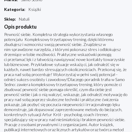
Kategoria
:
Książki
Sklep
:
Natuli
Opis produktu
Pewność siebie. Kompletna strategia wykorzystania własnego
potencjału Kompleksowy trzyetapowy trening, dzięki któremu
zbudujesz i wzmocnisz swoją pewność siebie. Znajdziesz w
nim sprawdzone narzędzia, z którymi pokonasz stres i odblokujesz
drzemiące w tobie możliwości. Praktyczne wskazówki pomogą
ci przełamać lęk i z łatwością nawiązywać nowe kontakty towarzyskie
lub biznesowe. Przykładowe sytuacje wskażą ci, jak odnaleźć się w
każdych, nawet bardzo stresujących okolicznościach. Przekonaj się, że
praca nad sobą procentuje! Wykorzystaj w pełni swój potencjał -
odnieś sukces osobisty i zawodowy!Dlaczego poradnik trafia w Samo
Sedno: zawiera kompleksowy trzyetapowy trening, który pomoże ci
zbudować pewność siebie pomaga określić, czym dla ciebie jest
pewność siebie i jak o nią walczyć, wskazuje, jak odnaleźć motywację do
pracy nad sobą poprzez skuteczne techniki i praktyczne ćwiczenia
pokazuje, jak pozbyć się poczucia niepewności i irracjonalnego lęku
demonstruje, jak dopasować zaprezentowane metody do bieżących,
konkretnych sytuacji Artur Król - psycholog, coach i trener,
specjalizujący się w pracy nad nieśmiałością i brakiem pewności siebie.
Pracuje z osobami prywatnymi i z organizacjami. Autor książek,
publikacji internetowych oraz licznych artykułów oraz twórca metod