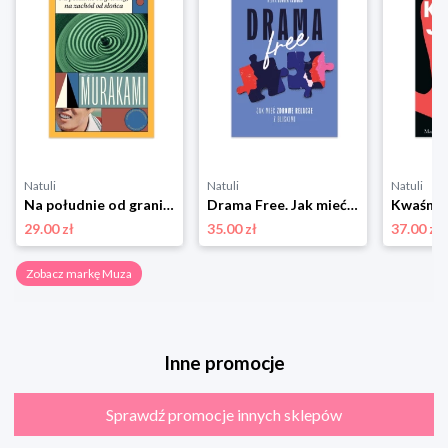
Natuli
Natuli
Natuli
Na południe od granicy, na zachód od słońca Muza
Drama Free. Jak mieć zdrowe relacje w rodzinie Muza
29.00 zł
35.00 zł
37.00 zł
Zobacz markę Muza
Inne promocje
Sprawdź promocje innych sklepów