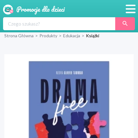
Promocje
Strona Główna
>
Produkty
>
Edukacja
>
Książki
Produkty
Sklepy
Blog
Wyprawka