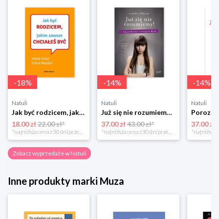
-
18
%
-
14
%
-
14
%
Natuli
Natuli
Natuli
Jak być rodzicem, jakim zawsze chciałeś być Media rodzina
Już się nie rozumiemy! Jak przeżyć czas trzaskających drzwi Esprit
18.00 zł
22.00 zł*
37.00 zł
43.00 zł*
37.00 zł
*najniższa cena z 30 dni przed obniżką
*najniższa cena z 30 dni przed obniżką
Zobacz wyprzedaże w Natuli
Inne produkty marki Muza