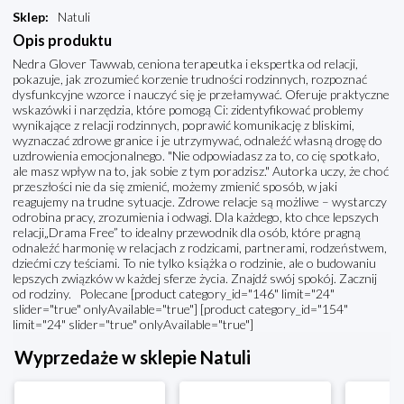
Sklep
:
Natuli
Opis produktu
Nedra Glover Tawwab, ceniona terapeutka i ekspertka od relacji,
pokazuje, jak zrozumieć korzenie trudności rodzinnych, rozpoznać
dysfunkcyjne wzorce i nauczyć się je przełamywać. Oferuje praktyczne
wskazówki i narzędzia, które pomogą Ci: zidentyfikować problemy
wynikające z relacji rodzinnych, poprawić komunikację z bliskimi,
wyznaczać zdrowe granice i je utrzymywać, odnaleźć własną drogę do
uzdrowienia emocjonalnego. "Nie odpowiadasz za to, co cię spotkało,
ale masz wpływ na to, jak sobie z tym poradzisz." Autorka uczy, że choć
przeszłości nie da się zmienić, możemy zmienić sposób, w jaki
reagujemy na trudne sytuacje. Zdrowe relacje są możliwe – wystarczy
odrobina pracy, zrozumienia i odwagi. Dla każdego, kto chce lepszych
relacji„Drama Free” to idealny przewodnik dla osób, które pragną
odnaleźć harmonię w relacjach z rodzicami, partnerami, rodzeństwem,
dziećmi czy teściami. To nie tylko książka o rodzinie, ale o budowaniu
lepszych związków w każdej sferze życia. Znajdź swój spokój. Zacznij
od rodziny. Polecane [product category_id="146" limit="24"
slider="true" onlyAvailable="true"] [product category_id="154"
limit="24" slider="true" onlyAvailable="true"]
Wyprzedaże w sklepie Natuli