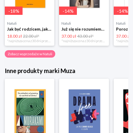
-
18
%
-
14
%
-
14
%
Natuli
Natuli
Natuli
Jak być rodzicem, jakim zawsze chciałeś być Media rodzina
Już się nie rozumiemy! Jak przeżyć czas trzaskających drzwi Esprit
18.00 zł
22.00 zł*
37.00 zł
43.00 zł*
37.00 zł
*najniższa cena z 30 dni przed obniżką
*najniższa cena z 30 dni przed obniżką
Zobacz wyprzedaże w Natuli
Inne produkty marki Muza