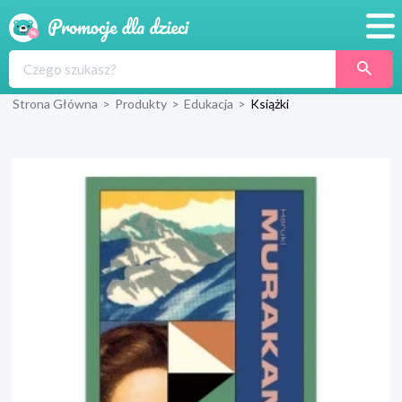
Promocje
Strona Główna
>
Produkty
>
Edukacja
>
Książki
Produkty
Sklepy
Blog
Wyprawka