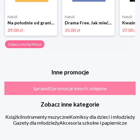
Natuli
Natuli
Natuli
Na południe od granicy, na zachód od słońca Muza
Drama Free. Jak mieć zdrowe relacje w rodzinie Muza
29.00 zł
35.00 zł
37.00 zł
Zobacz markę Muza
Inne promocje
Sprawdź promocje innych sklepów
Zobacz inne kategorie
Książki
Instrumenty muzyczne
Komiksy dla dzieci i młodzieży
Gazety dla młodzieży
Akcesoria szkolne i papiernicze