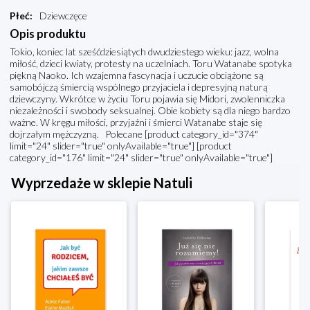
Płeć
:
Dziewczęce
Opis produktu
Tokio, koniec lat sześćdziesiątych dwudziestego wieku: jazz, wolna
miłość, dzieci kwiaty, protesty na uczelniach. Toru Watanabe spotyka
piękną Naoko. Ich wzajemna fascynacja i uczucie obciążone są
samobójczą śmiercią wspólnego przyjaciela i depresyjną naturą
dziewczyny. Wkrótce w życiu Toru pojawia się Midori, zwolenniczka
niezależności i swobody seksualnej. Obie kobiety są dla niego bardzo
ważne. W kręgu miłości, przyjaźni i śmierci Watanabe staje się
dojrzałym mężczyzną. Polecane [product category_id="374"
limit="24" slider="true" onlyAvailable="true"] [product
category_id="176" limit="24" slider="true" onlyAvailable="true"]
Wyprzedaże w sklepie Natuli