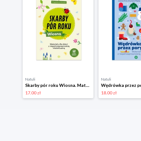
Natuli
Natuli
Potrafię przegrywać karty pracy dla dzieci i młodzieży w wieku 8−15 lat mających problemy z zaakceptowaniem porażki w tym uczniów ze spektrum autyzmu Harmonia
Skarby pór roku Wiosna. Materiały dla dzieci z niepełnosprawnością intelektualną Harmonia
17.00 zł
18.00 zł