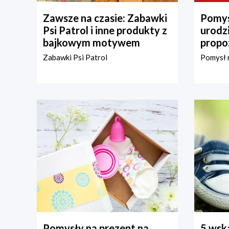
Zawsze na czasie: Zabawki
Pomys
Psi Patrol i inne produkty z
urodz
bajkowym motywem
propo
Zabawki Psi Patrol
Pomysł n
Pomysły na prezent na
5 wska