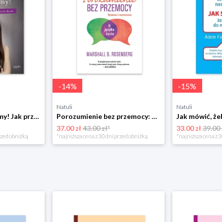
-
14
%
-
15
%
Natuli
Natuli
Już się nie rozumiemy! Jak przeżyć czas trzaskających drzwi Esprit
Porozumienie bez przemocy: o języku życia Czarna owca
37.00 zł
43.00 zł*
33.00 zł
39.00 
rzed obniżką
*najniższa cena z 30 dni przed obniżką
*najniższa cena z 3