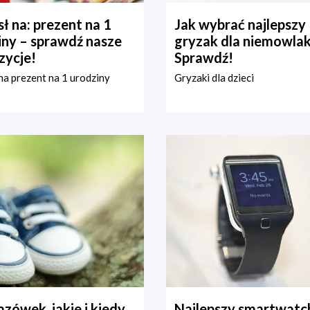
ł na: prezent na 1
Jak wybrać najlepszy
iny – sprawdź nasze
gryzak dla niemowla
zycje!
Sprawdź!
a prezent na 1 urodziny
Gryzaki dla dzieci
zówek, jakie i kiedy
Najlepszy smartwatch