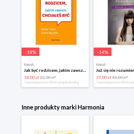
-
18
%
-
14
%
Natuli
Natuli
Najszczęśliwsze niemowlę w okolicy Mamania
Jak być rodzicem, jakim zawsze chciałeś być Media rodzina
18.00 zł
22.00 zł*
37.00 zł
43.00 zł*
niżką
*najniższa cena z 30 dni przed obniżką
*najniższa cena z 30 dni p
Inne produkty marki Harmonia