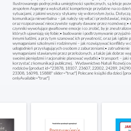
Ilustrowanego podręcznika umiejętności społecznych, są lekcje po
zespołem Aspergera wykształcić kompetencje przydatne na co dzień.
sytuacjami, z jakimi wszyscy stykamy się w dorosłym życiu. Dotycz
komunikacja niewerbalna – jak należy się witać i przedstawiać, inicj
oraz rozpoznawać nieoczywiste sygnały dawane przez rozmówcę;• rad
czynniki wywołujące gwałtowne emocje i co zrobić, by je zneutralizow
których ujawniają się fobie;• budowanie i podtrzymywanie przyjaźni o
innymi ludźmi, a przy tym szanować ich prywatność, oraz jak i gdzi
wymaganiami szkolnymi i rodzinnymi – jak rozwiązywać konflikty w d
udogodnień przysługujących osobom z zaburzeniami;• zatrudnienie – 
wymaganiami stawianymi przez przełożonych, a także jak dobrze wypa
swoimi pieniędzmi i racjonalnie planować wydatki;• transport – jaki
korzystać z komunikacji publicznej. Wydawnictwo Natuli Rozwój oso
rodziców [product id="23878, 18107, 23607, 22002, 24289, 24290
23308, 16098, 15888" slider="true"] Polecane książki dla dzieci [pro
onlyAvailable="true"]