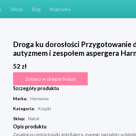
y
Sklepy
Blog
Wyprawka
Droga ku dorosłości Przygotowanie do
autyzmem i zespołem aspergera Har
52
zł
Zobacz w sklepie Natuli
Szczegóły produktu
Marka
:
Harmonia
Kategoria
:
Książki
Sklep
:
Natuli
Opis produktu
Zasadniczą częścią książki Jeda Bakera, znanego specjalisty w dziedz