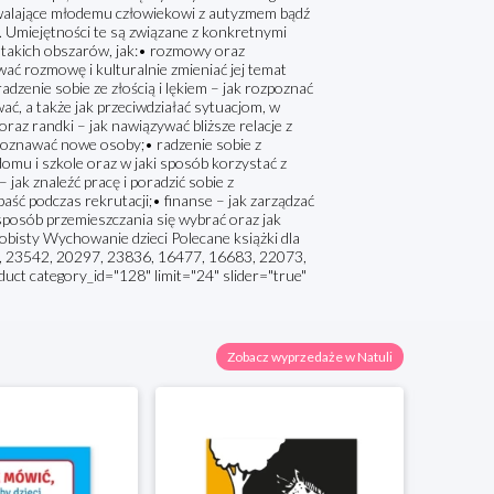
zwalające młodemu człowiekowi z autyzmem bądź
 Umiejętności te są związane z konkretnymi
ą takich obszarów, jak:• rozmowy oraz
ować rozmowę i kulturalnie zmieniać jej temat
zenie sobie ze złością i lękiem – jak rozpoznać
ać, a także jak przeciwdziałać sytuacjom, w
raz randki – jak nawiązywać bliższe relacje z
e poznawać nowe osoby;• radzenie sobie z
omu i szkole oraz w jaki sposób korzystać z
jak znaleźć pracę i poradzić sobie z
ść podczas rekrutacji;• finanse – jak zarządzać
 sposób przemieszczania się wybrać oraz jak
bisty Wychowanie dzieci Polecane książki dla
, 23542, 20297, 23836, 16477, 16683, 22073,
duct category_id="128" limit="24" slider="true"
Zobacz wyprzedaże w Natuli