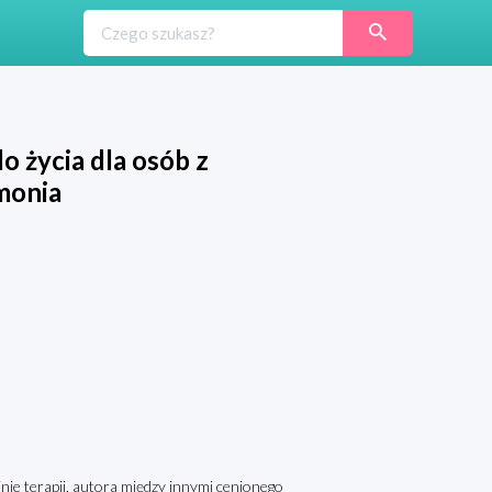
 życia dla osób z
monia
inie terapii, autora między innymi cenionego