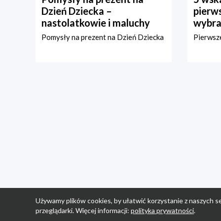
Dzień Dziecka –
pierws
nastolatkowie i maluchy
wybra
Pomysły na prezent na Dzień Dziecka
Pierwsze
Używamy plików cookies, by ułatwić korzystanie z naszych se
przeglądarki. Więcej informacji:
polityka prywatności
.