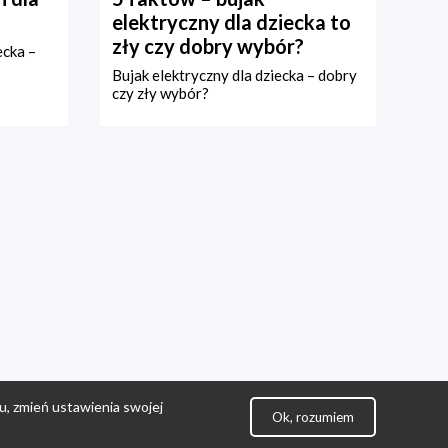
elektryczny dla dziecka to
zły czy dobry wybór?
ecka –
Bujak elektryczny dla dziecka – dobry
czy zły wybór?
u, zmień ustawienia swojej
Ok, rozumiem