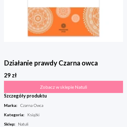
Działanie prawdy Czarna owca
29
zł
Zobacz w sklepie Natuli
Szczegóły produktu
Marka
:
Czarna Owca
Kategoria
:
Książki
Sklep
:
Natuli