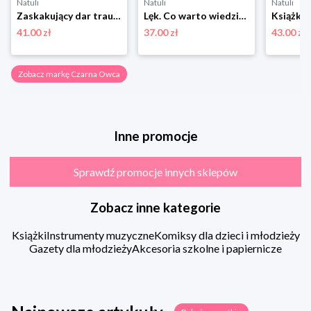
Natuli
Natuli
Natuli
Zaskakujący dar traumy. Droga do rozwoju potraumatycznego Czarna owca
Lęk. Co warto wiedzieć, by przetrwać burzę Czarna owca
41.00 zł
37.00 zł
43.00 zł
Zobacz markę Czarna Owca
Inne promocje
Sprawdź promocje innych sklepów
Zobacz inne kategorie
Książki
Instrumenty muzyczne
Komiksy dla dzieci i młodzieży
Gazety dla młodzieży
Akcesoria szkolne i papiernicze