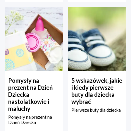
Pomysły na
5 wskazówek, jakie
prezent na Dzień
i kiedy pierwsze
Dziecka –
buty dla dziecka
nastolatkowie i
wybrać
maluchy
Pierwsze buty dla dziecka
Pomysły na prezent na
Dzień Dziecka