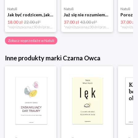
Natuli
Natuli
Natuli
Jak być rodzicem, jakim zawsze chciałeś być Media rodzina
Już się nie rozumiemy! Jak przeżyć czas trzaskających drzwi Esprit
18.00 zł
22.00 zł*
37.00 zł
43.00 zł*
37.00 zł
*najniższa cena z 30 dni przed obniżką
*najniższa cena z 30 dni przed obniżką
Zobacz wyprzedaże w Natuli
Inne produkty marki Czarna Owca