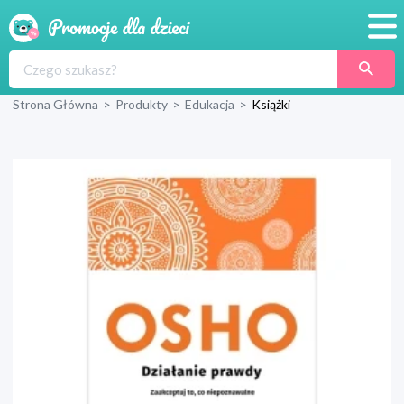
Promocje
Strona Główna
>
Produkty
>
Edukacja
>
Książki
Produkty
Sklepy
Blog
Wyprawka