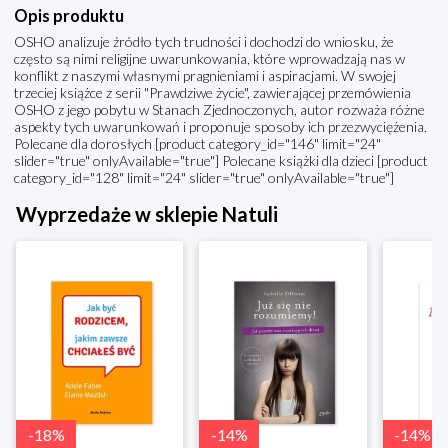
Opis produktu
OSHO analizuje źródło tych trudności i dochodzi do wniosku, że
często są nimi religijne uwarunkowania, które wprowadzają nas w
konflikt z naszymi własnymi pragnieniami i aspiracjami. W swojej
trzeciej książce z serii "Prawdziwe życie", zawierającej przemówienia
OSHO z jego pobytu w Stanach Zjednoczonych, autor rozważa różne
aspekty tych uwarunkowań i proponuje sposoby ich przezwyciężenia.
Polecane dla dorosłych [product category_id="146" limit="24"
slider="true" onlyAvailable="true"] Polecane książki dla dzieci [product
category_id="128" limit="24" slider="true" onlyAvailable="true"]
Wyprzedaże w sklepie Natuli
-
18
%
-
14
%
-
14
%