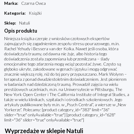
Marka
:
Czarna Owca
Kategoria
:
Książki
Sklep
:
Natuli
Opis produktu
Niniejsza książka czerpie z wniosków czołowych ekspertów
zajmujących się zagadnieniem zespołu stresu pourazowego, m.in.
Rachel Yehudy i Bessera van der Kolka. Nawet jeśli osoba, która
doświadczyła traumy, od dawna nie żyje, albo historia tego
doświadczenia została zapomniana lub przemilczana – ślady
emocjonalne tego zdarzenia mogą wciąż pozostać żywe. Często są
głęboko ukryte, zakodowane w genach i języku i mogą odgrywać
znacznie większą rolę, niż do tej pory przypuszczano. Mark Wolynn –
terapeuta z ponad dwudziestoletnim doświadczeniem. Jest pionierem
w badaniach nad dziedziczoną traumą. Prowadził zajęcia na wielu
prestiżowych uczelniach, m.in. na Uniwersytecie w Pittsburgu, The
New York Open Center i The California Institute of Integral Studies, a
także w wielu klinikach, szpitalach i ośrodkach szkoleniowych. Jego
artykuły publikowane były m.in. w „Psych Central”, a wiersze w „New
Yorkerze”. Polecamy: [product category_id="383" limit="36"
slider="true" onlyAvailable="true"] [product category_id="628"
limit="36" slider="true" onlyAvailable="true"]
Wyprzedaże w sklepie Natuli