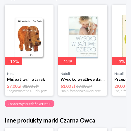
-
13
%
-
12
%
-
3
%
Natuli
Natuli
Natuli
Miś patrzy! Tatarak
Wysoko wrażliwe dziecko Gwp
27.00 zł
31.00 zł*
61.00 zł
69.00 zł*
29.00 zł
*najniższa cena z 30 dni przed obniżką
*najniższa cena z 30 dni przed obniżką
Zobacz wyprzedaże w Natuli
Inne produkty marki Czarna Owca