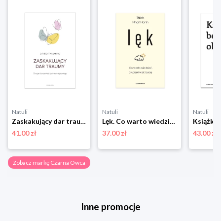
Natuli
Natuli
Natuli
Zaskakujący dar traumy. Droga do rozwoju potraumatycznego Czarna owca
Lęk. Co warto wiedzieć, by przetrwać burzę Czarna owca
41.00 zł
37.00 zł
43.00 zł
Zobacz markę Czarna Owca
Inne promocje