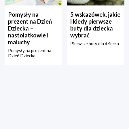
Pomysły na
5 wskazówek, jakie
prezent na Dzień
i kiedy pierwsze
Dziecka –
buty dla dziecka
nastolatkowie i
wybrać
maluchy
Pierwsze buty dla dziecka
Pomysły na prezent na
Dzień Dziecka