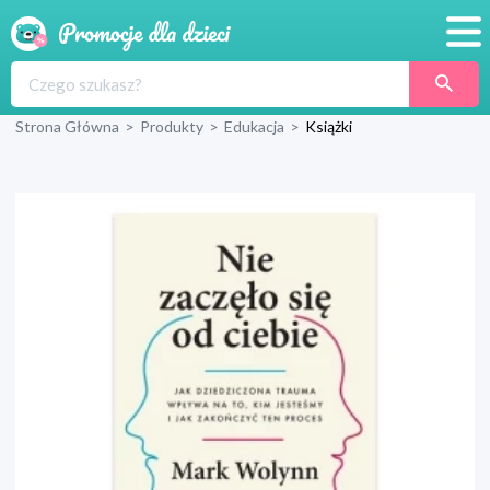
Promocje
Strona Główna
>
Produkty
>
Edukacja
>
Książki
Produkty
Sklepy
Blog
Wyprawka