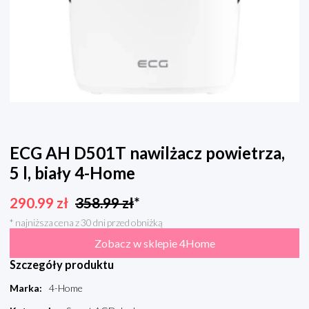
ECG AH D501T nawilżacz powietrza,
5 l, biały 4-Home
290.99
zł
358.99
zł
*
* najniższa cena z 30 dni przed obniżką
Zobacz w sklepie 4Home
Szczegóły produktu
Marka
:
4-Home