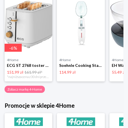
-
6
%
4Home
4Home
4Home
ECG ST 2768 toster Timber White 4-Home
Soehnle Cooking Star waga łyżkowa 66220 4-Home
151.99 zł
161.99 zł*
114.99 zł
55.49 zł
*najniższa cena z 30 dni przed obniżką
Zobacz markę 4-Home
Promocje w sklepie 4Home