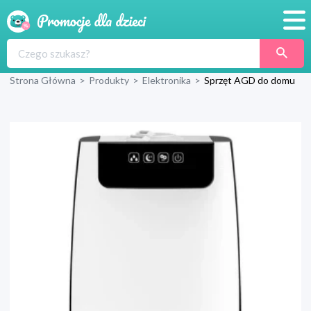
Promocje
Strona Główna
>
Produkty
>
Elektronika
>
Sprzęt AGD do domu
Produkty
Sklepy
Blog
Wyprawka