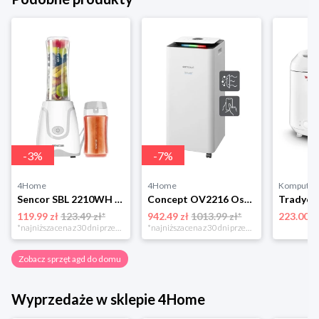
-
3
%
-
7
%
4Home
4Home
Komputro
Sencor SBL 2210WH mikser do smoothie, biały
Concept OV2216 Osuszacz powietrza Perfect Air Smart, biały
119.99 zł
123.49 zł*
942.49 zł
1013.99 zł*
223.00 z
*najniższa cena z 30 dni przed obniżką
*najniższa cena z 30 dni przed obniżką
Zobacz sprzęt agd do domu
Wyprzedaże w sklepie 4Home