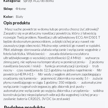
Kategoria
:
Sprzęt AGD do domu
Sklep
:
4Home
Kolor
:
Biały
Opis produktu
Masz suche powietrze w domu lub po prostu chcesz żyć zdrowiej?
Zaopatrz się w praktyczny nawilżacz powietrza, który z łatwością
rozwiąże Twój problem. Nawilżacz ultradźwiękowy ECG AH D501 T
będzie doskonałym pomocnikiem, a dzięki cichej pracy nawet nie
zauważysz jego obecności. Można więc umieścić go nawet w sypialni.
Pilot zdalnego sterowania ułatwia włączanie i wyłączanie wygodnie z
fotela lub łóżka. Właściwości: · zasada działania oscylatora
ultradźwiękowego o wysokiej częstotliwości (2,4 MHz) · wytwarza
zimną parę, nie wpływa na temperaturę w pomieszczeniu · 2 poziomy
nawilżania (wysoki / niski) · funkcja aromatyzacji i jonizacji · tryb
nocny · czas nawilżania do 12,5 godziny na jedno napełnienie · filtr
powietrza HEPA H11 · filtr wody z węglem aktywnym zapobiegający
osadzaniu się kamienia · pojemność zbiornika na wodę: 5 l · zużycie
płynu nawilżającego w ciągu 1 godziny: 350 ml/godz. · automatyczne
wyłączanie i sygnał ostrzegawczy, gdy zbiornik jest pusty ·
automatyczne wyłączanie po wyjęciu zbiornika z urządzenia · solidna
konstrukcja bez niepożądanych wibracji dla wygodnej i cichej pracy ·
zasilanie: bateria CR2025, 3V DC (w zestawie)
Podobne produkty