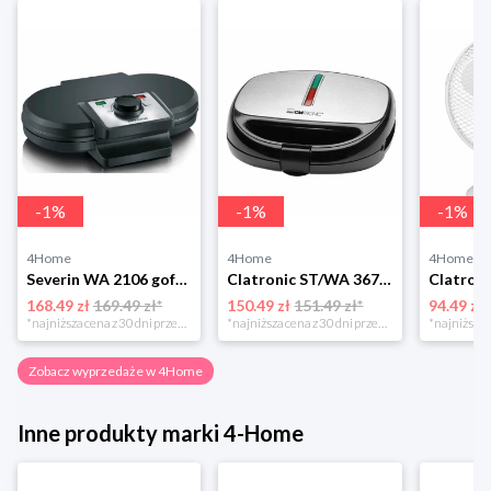
-
1
%
-
1
%
-
1
%
4Home
4Home
4Home
Severin WA 2106 gofrownica duo, czarny
Clatronic ST/WA 3670 Opiekacz do kanapek
168.49 zł
169.49 zł*
150.49 zł
151.49 zł*
94.49 zł
*najniższa cena z 30 dni przed obniżką
*najniższa cena z 30 dni przed obniżką
Zobacz wyprzedaże w 4Home
Inne produkty marki 4-Home