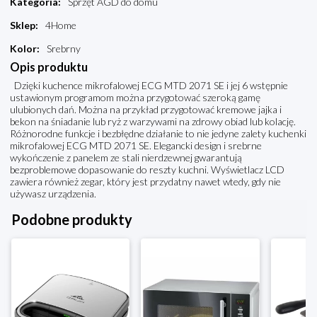
Kategoria
:
Sprzęt AGD do domu
Sklep
:
4Home
Kolor
:
Srebrny
Opis produktu
Dzięki kuchence mikrofalowej ECG MTD 2071 SE i jej 6 wstępnie
ustawionym programom można przygotować szeroką gamę
ulubionych dań. Można na przykład przygotować kremowe jajka i
bekon na śniadanie lub ryż z warzywami na zdrowy obiad lub kolację.
Różnorodne funkcje i bezbłędne działanie to nie jedyne zalety kuchenki
mikrofalowej ECG MTD 2071 SE. Elegancki design i srebrne
wykończenie z panelem ze stali nierdzewnej gwarantują
bezproblemowe dopasowanie do reszty kuchni. Wyświetlacz LCD
zawiera również zegar, który jest przydatny nawet wtedy, gdy nie
używasz urządzenia.
Podobne produkty