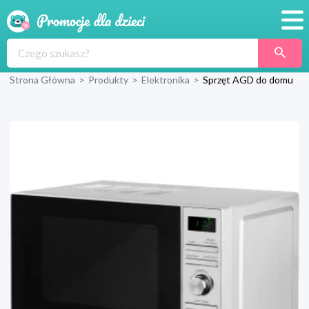
Promocje
Strona Główna
>
Produkty
>
Elektronika
>
Sprzęt AGD do domu
Produkty
Sklepy
Blog
Wyprawka