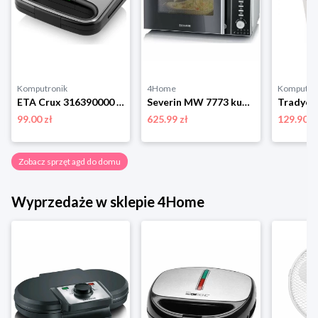
Komputronik
4Home
Komputro
ETA Crux 316390000 srebrny
Severin MW 7773 kuchenka mikrofalowa z grillem i funkcją gorącego powietrza, srebrny
99.00 zł
625.99 zł
129.90 z
Zobacz sprzęt agd do domu
Wyprzedaże w sklepie 4Home