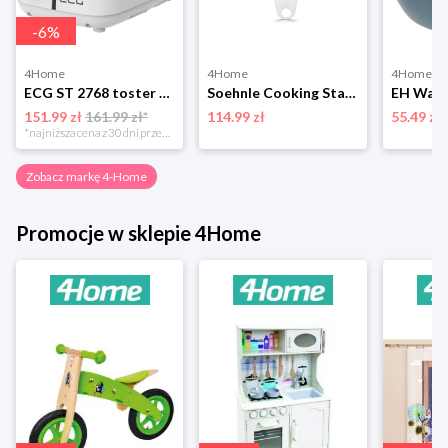
-
6
%
4Home
4Home
4Home
ECG ST 2768 toster Timber White 4-Home
Soehnle Cooking Star waga łyżkowa 66220 4-Home
151.99 zł
161.99 zł*
114.99 zł
55.49 zł
*najniższa cena z 30 dni przed obniżką
Zobacz markę 4-Home
Promocje w sklepie 4Home