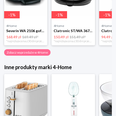
-
1
%
-
1
%
-
1
%
4Home
4Home
4Home
Severin WA 2106 gofrownica duo, czarny
Clatronic ST/WA 3670 Opiekacz do kanapek
168.49 zł
169.49 zł*
150.49 zł
151.49 zł*
94.49 zł
*najniższa cena z 30 dni przed obniżką
*najniższa cena z 30 dni przed obniżką
Zobacz wyprzedaże w 4Home
Inne produkty marki 4-Home