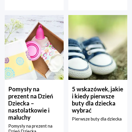
Pomysły na
5 wskazówek, jakie
prezent na Dzień
i kiedy pierwsze
Dziecka –
buty dla dziecka
nastolatkowie i
wybrać
maluchy
Pierwsze buty dla dziecka
Pomysły na prezent na
Dzień Dziecka