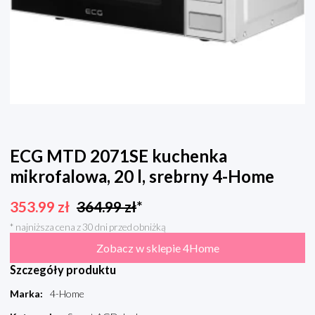
ECG MTD 2071SE kuchenka
mikrofalowa, 20 l, srebrny 4-Home
353.99
zł
364.99
zł
*
* najniższa cena z 30 dni przed obniżką
Zobacz w sklepie 4Home
Szczegóły produktu
Marka
:
4-Home