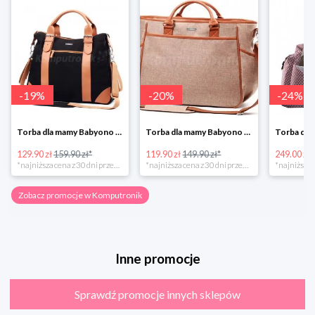
-
19
%
-
20
%
-
24
%
Torba dla mamy Babyono 1505/01 Comfort Icoinic 5/5
Torba dla mamy Babyono 1507/01 Comfort Chic w super cenie
129.90 zł
159.90 zł*
119.90 zł
149.90 zł*
249.00 zł
*najniższa cena z 30 dni przed obniżką
*najniższa cena z 30 dni przed obniżką
Zobacz promocje w Komputronik
Inne promocje
Sprawdź promocje innych sklepów