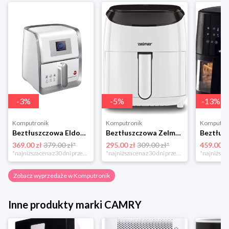
-
3
%
-
5
%
-
13
%
Komputronik
Komputronik
Komputro
Beztłuszczowa Eldom MFC1000 biało-srebrny
Beztłuszczowa Zelmer ZAF3551W biały
369.00 zł
379.00 zł*
295.00 zł
309.00 zł*
459.00 z
*najniższa cena z 30 dni przed obniżką
*najniższa cena z 30 dni przed obniżką
Zobacz wyprzedaże w Komputronik
Inne produkty marki CAMRY