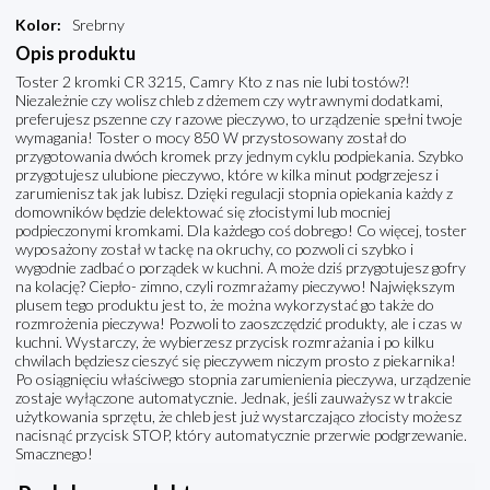
Kolor
:
Srebrny
Opis produktu
Toster 2 kromki CR 3215, Camry Kto z nas nie lubi tostów?!
Niezależnie czy wolisz chleb z dżemem czy wytrawnymi dodatkami,
preferujesz pszenne czy razowe pieczywo, to urządzenie spełni twoje
wymagania! Toster o mocy 850 W przystosowany został do
przygotowania dwóch kromek przy jednym cyklu podpiekania. Szybko
przygotujesz ulubione pieczywo, które w kilka minut podgrzejesz i
zarumienisz tak jak lubisz. Dzięki regulacji stopnia opiekania każdy z
domowników będzie delektować się złocistymi lub mocniej
podpieczonymi kromkami. Dla każdego coś dobrego! Co więcej, toster
wyposażony został w tackę na okruchy, co pozwoli ci szybko i
wygodnie zadbać o porządek w kuchni. A może dziś przygotujesz gofry
na kolację? Ciepło- zimno, czyli rozmrażamy pieczywo! Największym
plusem tego produktu jest to, że można wykorzystać go także do
rozmrożenia pieczywa! Pozwoli to zaoszczędzić produkty, ale i czas w
kuchni. Wystarczy, że wybierzesz przycisk rozmrażania i po kilku
chwilach będziesz cieszyć się pieczywem niczym prosto z piekarnika!
Po osiągnięciu właściwego stopnia zarumienienia pieczywa, urządzenie
zostaje wyłączone automatycznie. Jednak, jeśli zauważysz w trakcie
użytkowania sprzętu, że chleb jest już wystarczająco złocisty możesz
nacisnąć przycisk STOP, który automatycznie przerwie podgrzewanie.
Smacznego!