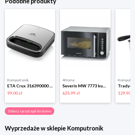
Podobne produkty
Komputronik
4Home
Komputro
ETA Crux 316390000 srebrny
Severin MW 7773 kuchenka mikrofalowa z grillem i funkcją gorącego powietrza, srebrny
99.00 zł
625.99 zł
129.90 z
Zobacz sprzęt agd do domu
Wyprzedaże w sklepie Komputronik