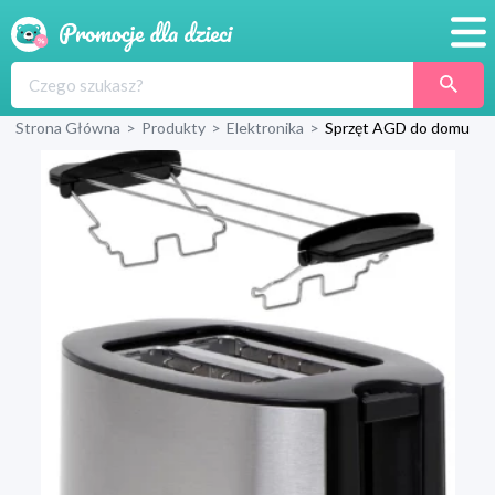
Promocje
Strona Główna
>
Produkty
>
Elektronika
>
Sprzęt AGD do domu
Produkty
Sklepy
Blog
Wyprawka