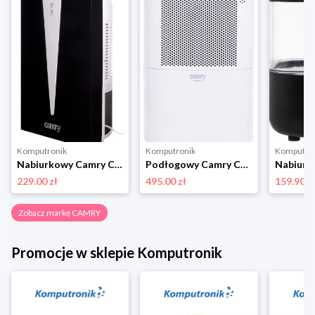
Komputronik
Komputronik
Komputro
Nabiurkowy Camry CR 7903
Podłogowy Camry CR 7851
229.00 zł
495.00 zł
159.90 z
Zobacz markę CAMRY
Promocje w sklepie Komputronik