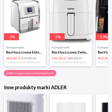
-
3
%
-
5
%
-
13
%
Komputronik
Komputronik
Komputro
Beztłuszczowa Eldom MFC1000 biało-srebrny
Beztłuszczowa Zelmer ZAF3551W biały
369.00 zł
379.00 zł*
295.00 zł
309.00 zł*
459.00 z
*najniższa cena z 30 dni przed obniżką
*najniższa cena z 30 dni przed obniżką
Zobacz wyprzedaże w Komputronik
Inne produkty marki ADLER