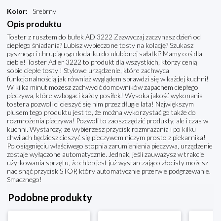
Kolor
:
Srebrny
Opis produktu
Toster z rusztem do bułek AD 3222 Zazwyczaj zaczynasz dzień od
ciepłego śniadania? Lubisz wypieczone tosty na kolację? Szukasz
pysznego i chrupiącego dodatku do ulubionej sałatki? Mamy coś dla
ciebie! Toster Adler 3222 to produkt dla wszystkich, którzy cenią
sobie ciepłe tosty ! Stylowe urządzenie, które zachwyca
funkcjonalnością jak również wyglądem sprawdzi się w każdej kuchni!
W kilka minut możesz zachwycić domowników zapachem ciepłego
pieczywa, które wzbogaci każdy posiłek! Wysoka jakość wykonania
tostera pozwoli ci cieszyć się nim przez długie lata! Największym
plusem tego produktu jest to, że można wykorzystać go także do
rozmrożenia pieczywa! Pozwoli to zaoszczędzić produkty, ale i czas w
kuchni. Wystarczy, że wybierzesz przycisk rozmrażania i po kilku
chwilach będziesz cieszyć się pieczywem niczym prosto z piekarnika!
Po osiągnięciu właściwego stopnia zarumienienia pieczywa, urządzenie
zostaje wyłączone automatycznie. Jednak, jeśli zauważysz w trakcie
użytkowania sprzętu, że chleb jest już wystarczająco złocisty możesz
nacisnąć przycisk STOP, który automatycznie przerwie podgrzewanie.
Smacznego!
Podobne produkty