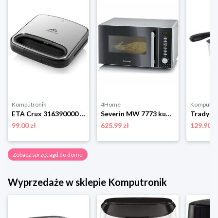
Komputronik
4Home
Komputro
ETA Crux 316390000 srebrny
Severin MW 7773 kuchenka mikrofalowa z grillem i funkcją gorącego powietrza, srebrny
99.00 zł
625.99 zł
129.90 z
Zobacz sprzęt agd do domu
Wyprzedaże w sklepie Komputronik