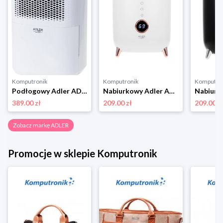
Komputronik
Komputronik
Komputro
Podłogowy Adler AD 7917 biały
Nabiurkowy Adler AD 7972 biały
389.00 zł
209.00 zł
209.00 z
Zobacz markę ADLER
Promocje w sklepie Komputronik