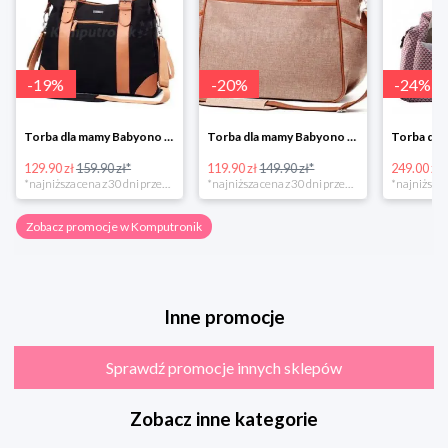
-
19
%
-
20
%
-
24
%
Torba dla mamy Babyono 1505/01 Comfort Icoinic 5/5
Torba dla mamy Babyono 1507/01 Comfort Chic w super cenie
129.90 zł
159.90 zł*
119.90 zł
149.90 zł*
249.00 zł
*najniższa cena z 30 dni przed obniżką
*najniższa cena z 30 dni przed obniżką
Zobacz promocje w Komputronik
Inne promocje
Sprawdź promocje innych sklepów
Zobacz inne kategorie