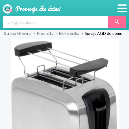
Promocje
Strona Główna
>
Produkty
>
Elektronika
>
Sprzęt AGD do domu
Produkty
Sklepy
Blog
Wyprawka