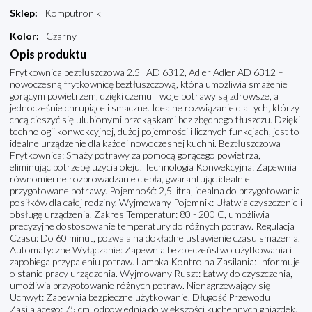
Sklep
:
Komputronik
Kolor
:
Czarny
Opis produktu
Frytkownica beztłuszczowa 2.5 l AD 6312, Adler Adler AD 6312 –
nowoczesną frytkownicę beztłuszczową, która umożliwia smażenie
gorącym powietrzem, dzięki czemu Twoje potrawy są zdrowsze, a
jednocześnie chrupiące i smaczne. Idealne rozwiązanie dla tych, którzy
chcą cieszyć się ulubionymi przekąskami bez zbędnego tłuszczu. Dzięki
technologii konwekcyjnej, dużej pojemności i licznych funkcjach, jest to
idealne urządzenie dla każdej nowoczesnej kuchni. Beztłuszczowa
Frytkownica: Smaży potrawy za pomocą gorącego powietrza,
eliminując potrzebę użycia oleju. Technologia Konwekcyjna: Zapewnia
równomierne rozprowadzanie ciepła, gwarantując idealnie
przygotowane potrawy. Pojemność: 2,5 litra, idealna do przygotowania
posiłków dla całej rodziny. Wyjmowany Pojemnik: Ułatwia czyszczenie i
obsługę urządzenia. Zakres Temperatur: 80 - 200 C, umożliwia
precyzyjne dostosowanie temperatury do różnych potraw. Regulacja
Czasu: Do 60 minut, pozwala na dokładne ustawienie czasu smażenia.
Automatyczne Wyłączanie: Zapewnia bezpieczeństwo użytkowania i
zapobiega przypaleniu potraw. Lampka Kontrolna Zasilania: Informuje
o stanie pracy urządzenia. Wyjmowany Ruszt: Łatwy do czyszczenia,
umożliwia przygotowanie różnych potraw. Nienagrzewający się
Uchwyt: Zapewnia bezpieczne użytkowanie. Długość Przewodu
Zasilającego: 75 cm, odpowiednia do większości kuchennych gniazdek.