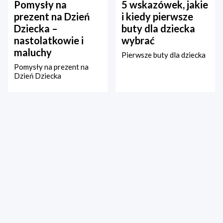
Pomysły na
5 wskazówek, jakie
prezent na Dzień
i kiedy pierwsze
Dziecka –
buty dla dziecka
nastolatkowie i
wybrać
maluchy
Pierwsze buty dla dziecka
Pomysły na prezent na
Dzień Dziecka