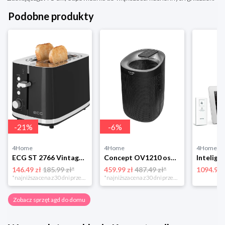
Podobne produkty
-
21
%
-
6
%
4Home
4Home
4Home
ECG ST 2766 Vintage Nero toster 4-Home
Concept OV1210 osuszacz i oczyszczacz powietrza Perfect Air, czarny
146.49 zł
185.99 zł*
459.99 zł
487.49 zł*
1094.99 
*najniższa cena z 30 dni przed obniżką
*najniższa cena z 30 dni przed obniżką
Zobacz sprzęt agd do domu