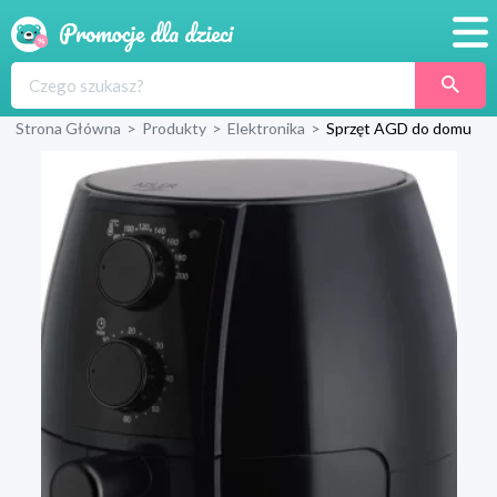
Promocje
Strona Główna
>
Produkty
>
Elektronika
>
Sprzęt AGD do domu
Produkty
Sklepy
Blog
Wyprawka