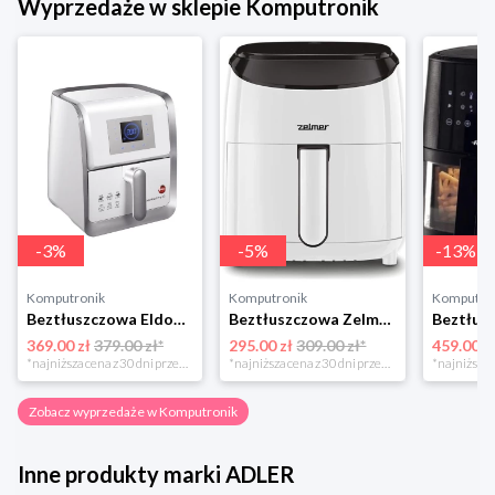
Wyprzedaże w sklepie Komputronik
-
3
%
-
5
%
-
13
%
Komputronik
Komputronik
Komputro
Beztłuszczowa Eldom MFC1000 biało-srebrny
Beztłuszczowa Zelmer ZAF3551W biały
369.00 zł
379.00 zł*
295.00 zł
309.00 zł*
459.00 z
*najniższa cena z 30 dni przed obniżką
*najniższa cena z 30 dni przed obniżką
Zobacz wyprzedaże w Komputronik
Inne produkty marki ADLER