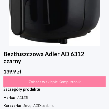
Beztłuszczowa Adler AD 6312
czarny
139.9
zł
Zobacz w sklepie Komputronik
Szczegóły produktu
Marka
:
ADLER
Kategoria
:
Sprzęt AGD do domu