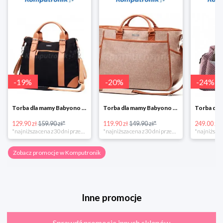
-
19
%
-
20
%
-
24
%
Torba dla mamy Babyono 1505/01 Comfort Icoinic 5/5
Torba dla mamy Babyono 1507/01 Comfort Chic w super cenie
129.90 zł
159.90 zł*
119.90 zł
149.90 zł*
249.00 zł
*najniższa cena z 30 dni przed obniżką
*najniższa cena z 30 dni przed obniżką
Zobacz promocje w Komputronik
Inne promocje
Sprawdź promocje innych sklepów