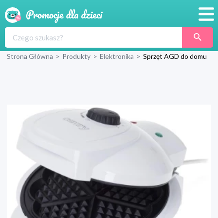
Promocje
Strona Główna
>
Produkty
>
Elektronika
>
Sprzęt AGD do domu
Produkty
Sklepy
Blog
Wyprawka