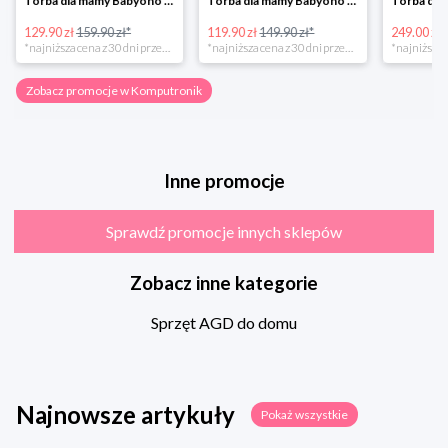
Torba dla mamy Babyono 1505/01 Comfort Icoinic 5/5
Torba dla mamy Babyono 1507/01 Comfort Chic w super cenie
129.90 zł
159.90 zł*
119.90 zł
149.90 zł*
249.00 zł
*najniższa cena z 30 dni przed obniżką
*najniższa cena z 30 dni przed obniżką
Zobacz promocje w Komputronik
Inne promocje
Sprawdź promocje innych sklepów
Zobacz inne kategorie
Sprzęt AGD do domu
Najnowsze artykuły
Pokaż wszystkie