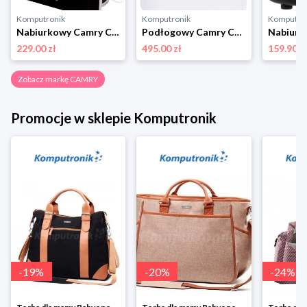
Komputronik
Komputronik
Komputro
Nabiurkowy Camry CR 7903
Podłogowy Camry CR 7851
229.00 zł
495.00 zł
159.90 z
Zobacz markę CAMRY
Promocje w sklepie Komputronik
-
19
%
-
20
%
-
24
%