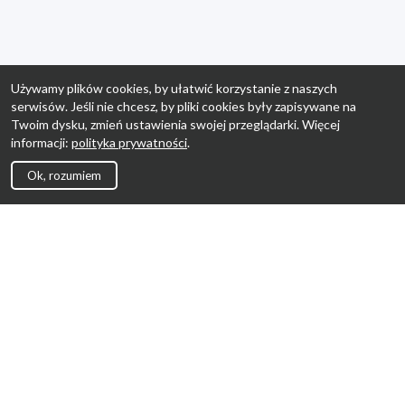
Używamy plików cookies, by ułatwić korzystanie z naszych
serwisów. Jeśli nie chcesz, by pliki cookies były zapisywane na
Twoim dysku, zmień ustawienia swojej przeglądarki. Więcej
informacji:
polityka prywatności
.
Ok, rozumiem