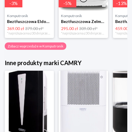
-
3
%
-
5
%
-
13
%
Komputronik
Komputronik
Komputro
Beztłuszczowa Eldom MFC1000 biało-srebrny
Beztłuszczowa Zelmer ZAF3551W biały
369.00 zł
379.00 zł*
295.00 zł
309.00 zł*
459.00 z
*najniższa cena z 30 dni przed obniżką
*najniższa cena z 30 dni przed obniżką
Zobacz wyprzedaże w Komputronik
Inne produkty marki CAMRY