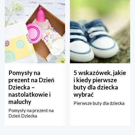
Pomysły na
5 wskazówek, jakie
prezent na Dzień
i kiedy pierwsze
Dziecka –
buty dla dziecka
nastolatkowie i
wybrać
maluchy
Pierwsze buty dla dziecka
Pomysły na prezent na
Dzień Dziecka