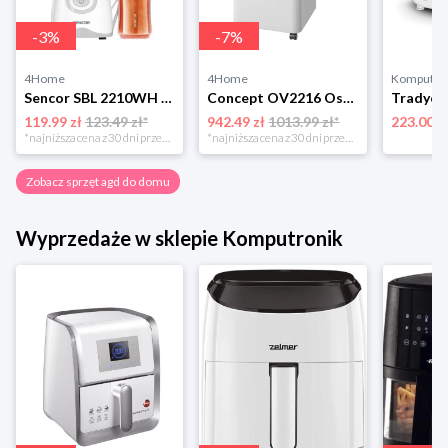
-
3
%
-
7
%
4Home
4Home
Komputro
Sencor SBL 2210WH mikser do smoothie, biały
Concept OV2216 Osuszacz powietrza Perfect Air Smart, biały
119.99 zł
123.49 zł*
942.49 zł
1013.99 zł*
223.00 z
*najniższa cena z 30 dni przed obniżką
*najniższa cena z 30 dni przed obniżką
Zobacz sprzęt agd do domu
Wyprzedaże w sklepie Komputronik