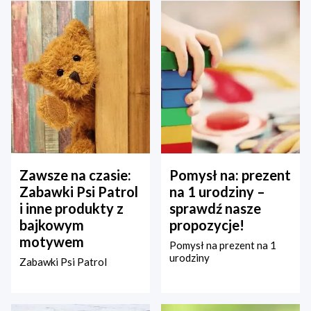
Zawsze na czasie:
Pomysł na: prezent
Zabawki Psi Patrol
na 1 urodziny –
i inne produkty z
sprawdź nasze
bajkowym
propozycje!
motywem
Pomysł na prezent na 1
urodziny
Zabawki Psi Patrol