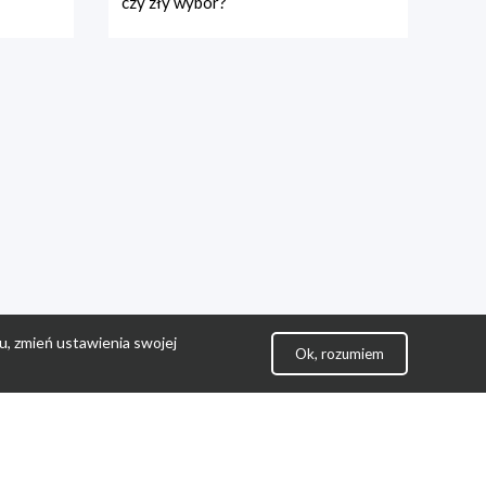
czy zły wybór?
u, zmień ustawienia swojej
Ok, rozumiem