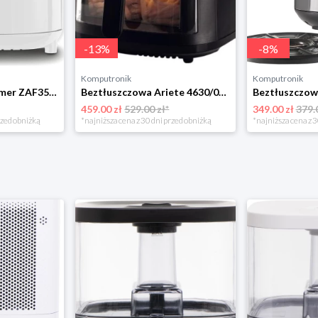
-
13
%
-
8
%
Komputronik
Komputronik
Beztłuszczowa Zelmer ZAF3551W biały
Beztłuszczowa Ariete 4630/00 czarny
459.00 zł
529.00 zł*
349.00 zł
379.
rzed obniżką
*najniższa cena z 30 dni przed obniżką
*najniższa cena z 3