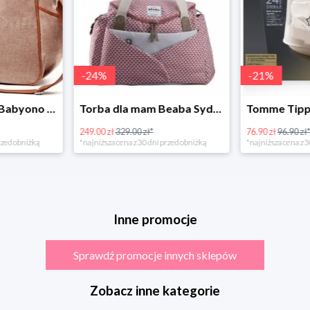
-
24
%
-
21
%
Torba dla mamy Babyono 1507/01 Comfort Chic w super cenie
Torba dla mam Beaba Sydney Play Print marsala
249.00 zł
329.00 zł*
76.90 zł
96.90 zł
rzed obniżką
*najniższa cena z 30 dni przed obniżką
*najniższa cena z 3
Inne promocje
Sprawdź promocje innych sklepów
Zobacz inne kategorie