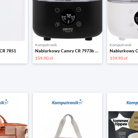
Komputronik
Komputronik
CR 7851
Nabiurkowy Camry CR 7973b czarny
159.90 zł
159.90 zł