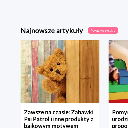
Najnowsze artykuły
Pokaż wszystkie
Zawsze na czasie: Zabawki
Pomys
Psi Patrol i inne produkty z
urodz
bajkowym motywem
propo