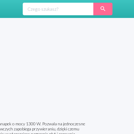
anapek o mocy 1300 W. Pozwala na jednoczesne
wczych zapobiega przywieraniu, dzięki czemu
je wystarczające nagrzanie płyt i zapewnia