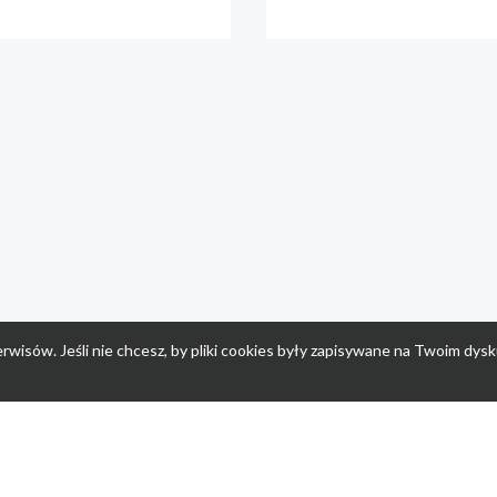
rwisów. Jeśli nie chcesz, by pliki cookies były zapisywane na Twoim dysk