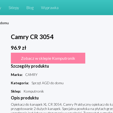
y
Sklepy
Blog
Wyprawka
 domu
Camry CR 3054
96.9
zł
Zobacz w sklepie Komputronik
Szczegóły produktu
Marka
:
CAMRY
Kategoria
:
Sprzęt AGD do domu
Sklep
:
Komputronik
Opis produktu
Opiekacz do kanapek XL CR 3054, Camry Praktyczny opiekacz do k
przygotowanie 2 dużych kanapek. Specjalna powłoka na płytach grze
urządzenie jest łatwe w utrzymaniu w czystości. Termostat sygnalizu