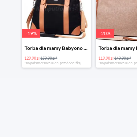
-
19
%
-
20
%
Tanie kupowanie w Komputronik
Torba dla mamy Babyono 1505/01 Comfort Icoinic 5/5
129.90 zł
159.90 zł*
119.90 zł
149.90 zł*
*najniższa cena z 30 dni przed obniżką
*najniższa cena z 30 dni p