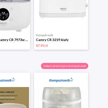
Komputronik
Komputro
Nabiurkowy Camry CR 7973w biały
Camry CR 3219 biały
Camry C
87.90 zł
109.90 zł
Zobacz promocje w Komputronik