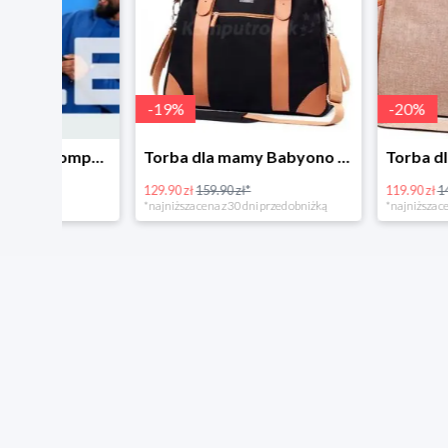
-
19
%
-
20
%
Tanie kupowanie w Komputronik
Torba dla mamy Babyono 1505/01 Comfort Icoinic 5/5
129.90 zł
159.90 zł*
119.90 zł
149.90 zł*
*najniższa cena z 30 dni przed obniżką
*najniższa cena z 30 dni p