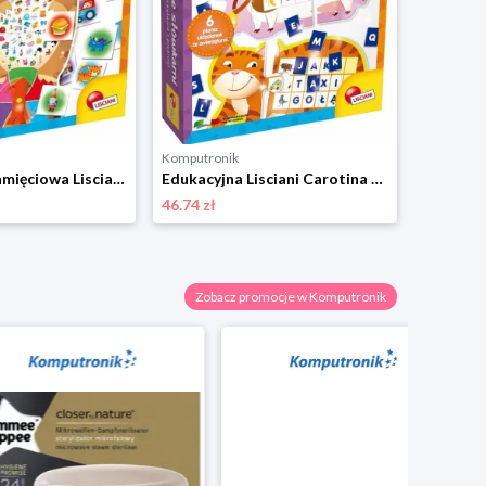
Komputronik
Edukacyjna,pamięciowa Lisciani Carotina Ćwiczę Pamięć PL57511
Edukacyjna Lisciani Carotina Loteria Ze Słówkami 57832
46.74 zł
Zobacz promocje w Komputronik