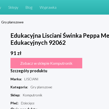
y
Sklepy
Blog
Wyprawka
Gry planszowe
Edukacyjna Lisciani Świnka Peppa M
Edukacyjnych 92062
91
zł
Zobacz w sklepie Komputronik
Szczegóły produktu
Marka
:
LISCIANI
Kategoria
:
Gry planszowe
Sklep
:
Komputronik
Płeć
:
Dziecięce