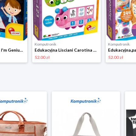
Komputronik
Komputronik
Edukacyjna Lisciani I'm Genius Quiz Język Angielski 48892
Edukacyjna Lisciani Carotina ABC-123 61112
52.00 zł
52.00 zł