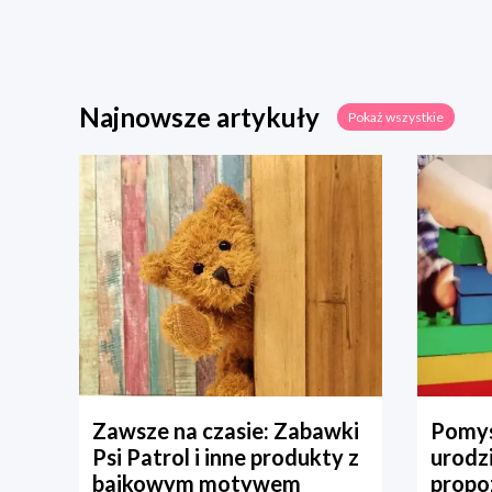
Najnowsze artykuły
Pokaż wszystkie
Zawsze na czasie: Zabawki
Pomys
Psi Patrol i inne produkty z
urodz
bajkowym motywem
propo