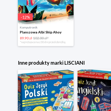
-
12
%
Komputronik
Planszowa Albi Ship Ahoy
89.90 zł
102.00 zł*
*najniższa cena z 30 dni przed obniżką
Inne produkty marki LISCIANI