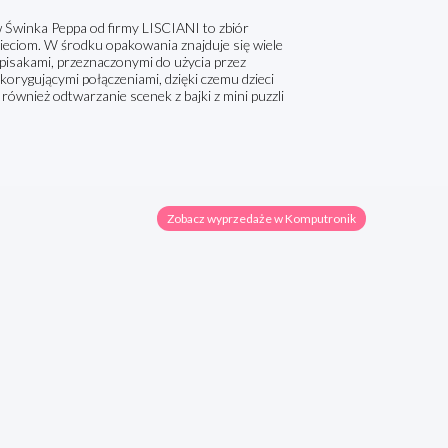
 Świnka Peppa od firmy LISCIANI to zbiór
eciom. W środku opakowania znajduje się wiele
 pisakami, przeznaczonymi do użycia przez
orygującymi połączeniami, dzięki czemu dzieci
ównież odtwarzanie scenek z bajki z mini puzzli
Zobacz wyprzedaże w Komputronik