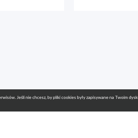
rwisów. Jeśli nie chcesz, by pliki cookies były zapisywane na Twoim dysk