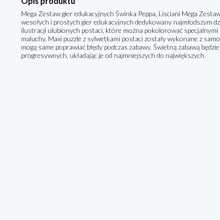
Opis produktu
Mega Zestaw gier edukacyjnych Świnka Peppa, Lisciani Mega Zestaw
wesołych i prostych gier edukacyjnych dedykowany najmłodszym dzi
ilustracji ulubionych postaci, które można pokolorować specjalnymi
maluchy. Maxi puzzle z sylwetkami postaci zostały wykonane z samok
mogą same poprawiać błędy podczas zabawy. Świetną zabawą będzie r
progresywnych, układając je od najmniejszych do największych.