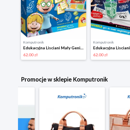
Komputronik
Komputronik
Edukacyjna Lisciani Świnka Peppa Mega Zestaw Gier Edukacyjnych 92062
Edukacyjna Lisciani Mały Geniusz Quiz Język Polski 54350
62.00 zł
62.00 zł
Promocje w sklepie Komputronik