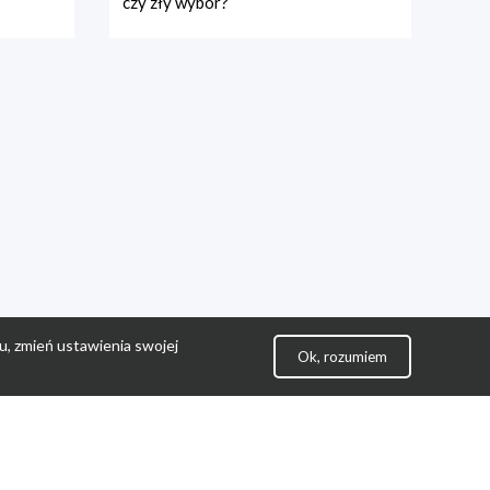
czy zły wybór?
u, zmień ustawienia swojej
Ok, rozumiem