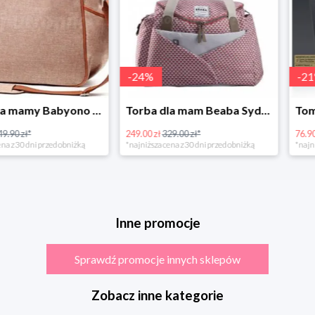
-
24
%
-
21
%
Torba dla mamy Babyono 1507/01 Comfort Chic w super cenie
Torba dla mam Beaba Sydney Play Print marsala
249.00 zł
329.00 zł*
76.90 zł
96.90 zł
rzed obniżką
*najniższa cena z 30 dni przed obniżką
*najniższa cena z 3
Inne promocje
Sprawdź promocje innych sklepów
Zobacz inne kategorie