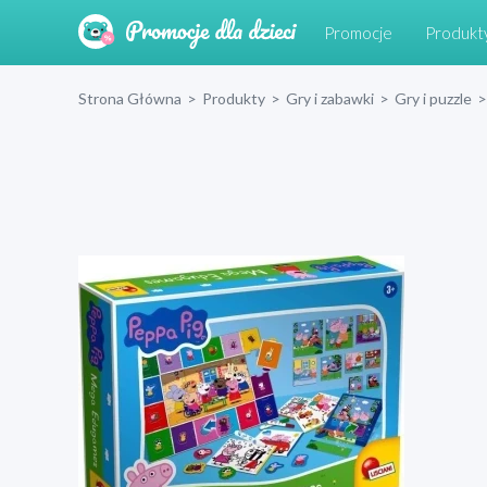
Promocje
Produkt
Strona Główna
>
Produkty
>
Gry i zabawki
>
Gry i puzzle
>