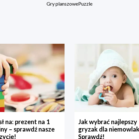
Gry planszowe
Puzzle
ł na: prezent na 1
Jak wybrać najlepszy
iny – sprawdź nasze
gryzak dla niemowla
zycje!
Sprawdź!