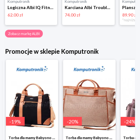
Komputronik
Komputronik
Komputro
Logiczna Albi IQ Fitness Zadania logiczne
Karciana Albi TroubleZ
62.00 zł
74.00 zł
89.90 zł
Zobacz markę ALBI
Promocje w sklepie Komputronik
-
19
%
-
20
%
-
24
%
Torba dla mamy Babyono 1505/01 Comfort Icoinic 5/5
Torba dla mamy Babyono 1507/01 Comfort Chic w super cenie