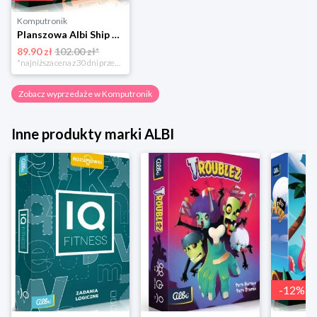
Komputronik
Planszowa Albi Ship Ahoy
89.90 zł
102.00 zł*
*najniższa cena z 30 dni przed obniżką
Zobacz wyprzedaże w Komputronik
Inne produkty marki ALBI
-
12
%