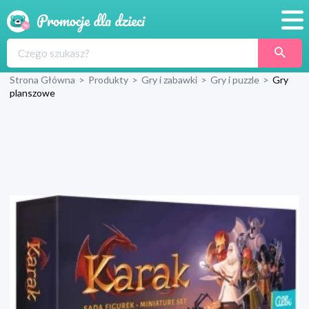
Promocje
Strona Główna
>
Produkty
>
Gry i zabawki
>
Gry i puzzle
>
Gry
Produkty
planszowe
Sklepy
Blog
Wyprawka