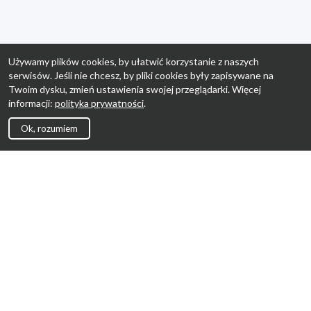
Używamy plików cookies, by ułatwić korzystanie z naszych
serwisów. Jeśli nie chcesz, by pliki cookies były zapisywane na
Twoim dysku, zmień ustawienia swojej przeglądarki. Więcej
informacji:
polityka prywatności
.
Ok, rozumiem