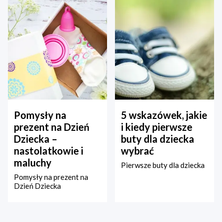
Pomysły na
5 wskazówek, jakie
prezent na Dzień
i kiedy pierwsze
Dziecka –
buty dla dziecka
nastolatkowie i
wybrać
maluchy
Pierwsze buty dla dziecka
Pomysły na prezent na
Dzień Dziecka