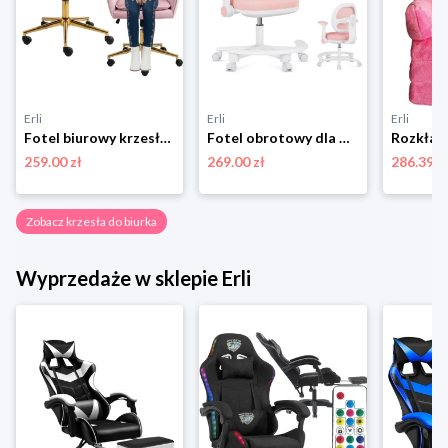
Erli
Erli
Erli
Fotel biurowy krzesło obrotowe dla dziecka różowe złota noga
Fotel obrotowy dla dziecka młodzieży MARK ADLER biurowy różowy regulowany
259.00 zł
269.00 zł
286.39 z
Zobacz krzesła do biurka
Wyprzedaże w sklepie Erli