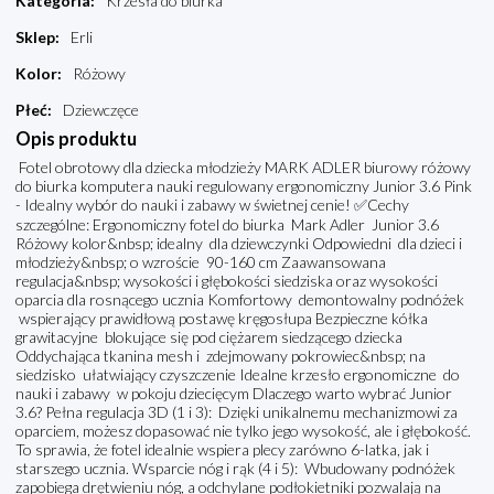
Kategoria
:
Krzesła do biurka
Sklep
:
Erli
Kolor
:
Różowy
Płeć
:
Dziewczęce
Opis produktu
Fotel obrotowy dla dziecka młodzieży MARK ADLER biurowy różowy
do biurka komputera nauki regulowany ergonomiczny Junior 3.6 Pink
- Idealny wybór do nauki i zabawy w świetnej cenie! ✅Cechy
szczególne: Ergonomiczny fotel do biurka Mark Adler Junior 3.6
Różowy kolor&nbsp; idealny dla dziewczynki Odpowiedni dla dzieci i
młodzieży&nbsp; o wzroście 90-160 cm Zaawansowana
regulacja&nbsp; wysokości i głębokości siedziska oraz wysokości
oparcia dla rosnącego ucznia Komfortowy demontowalny podnóżek
wspierający prawidłową postawę kręgosłupa Bezpieczne kółka
grawitacyjne blokujące się pod ciężarem siedzącego dziecka
Oddychająca tkanina mesh i zdejmowany pokrowiec&nbsp; na
siedzisko ułatwiający czyszczenie Idealne krzesło ergonomiczne do
nauki i zabawy w pokoju dziecięcym Dlaczego warto wybrać Junior
3.6? Pełna regulacja 3D (1 i 3): Dzięki unikalnemu mechanizmowi za
oparciem, możesz dopasować nie tylko jego wysokość, ale i głębokość.
To sprawia, że fotel idealnie wspiera plecy zarówno 6-latka, jak i
starszego ucznia. Wsparcie nóg i rąk (4 i 5): Wbudowany podnóżek
zapobiega drętwieniu nóg, a odchylane podłokietniki pozwalają na