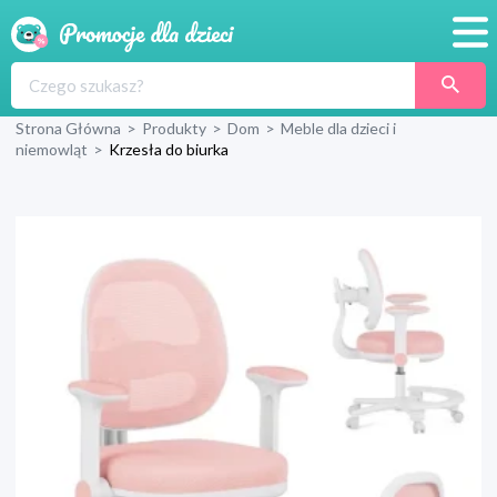
Promocje
Strona Główna
>
Produkty
>
Dom
>
Meble dla dzieci i
Produkty
niemowląt
>
Krzesła do biurka
Sklepy
Blog
Wyprawka