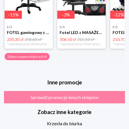
-
15
%
-
3
%
-
12
%
Erli
Erli
Erli
FOTEL gamingowy z MASAŻEM pleców KOMPUTEROWY OBROTOWY dla gracza +PODNÓŻEK!
Fotel LED z MASAŻEM obrotowy TKANINA gamingowy KOMPUTEROWY gracza PODNÓŻEK!
220.30 zł
258.60 zł*
306.50 zł
315.10 zł*
210.70 z
*najniższa cena z 30 dni przed obniżką
*najniższa cena z 30 dni przed obniżką
Zobacz wyprzedaże w Erli
Inne promocje
Sprawdź promocje innych sklepów
Zobacz inne kategorie
Krzesła do biurka