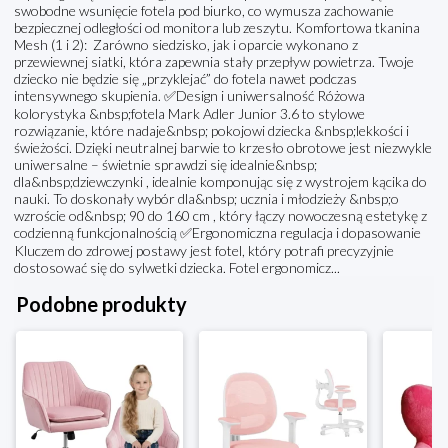
swobodne wsunięcie fotela pod biurko, co wymusza zachowanie
bezpiecznej odległości od monitora lub zeszytu. Komfortowa tkanina
Mesh (1 i 2): Zarówno siedzisko, jak i oparcie wykonano z
przewiewnej siatki, która zapewnia stały przepływ powietrza. Twoje
dziecko nie będzie się „przyklejać” do fotela nawet podczas
intensywnego skupienia. ✅Design i uniwersalność Różowa
kolorystyka &nbsp;fotela Mark Adler Junior 3.6 to stylowe
rozwiązanie, które nadaje&nbsp; pokojowi dziecka &nbsp;lekkości i
świeżości. Dzięki neutralnej barwie to krzesło obrotowe jest niezwykle
uniwersalne – świetnie sprawdzi się idealnie&nbsp;
dla&nbsp;dziewczynki , idealnie komponując się z wystrojem kącika do
nauki. To doskonały wybór dla&nbsp; ucznia i młodzieży &nbsp;o
wzroście od&nbsp; 90 do 160 cm , który łączy nowoczesną estetykę z
codzienną funkcjonalnością ✅Ergonomiczna regulacja i dopasowanie
Kluczem do zdrowej postawy jest fotel, który potrafi precyzyjnie
dostosować się do sylwetki dziecka. Fotel ergonomicz...
Podobne produkty