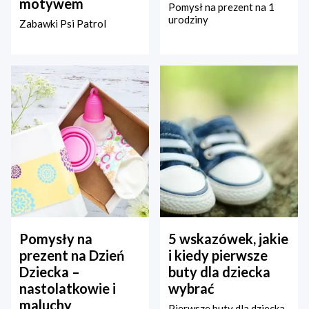
motywem
Pomysł na prezent na 1
urodziny
Zabawki Psi Patrol
Pomysły na
5 wskazówek, jakie
prezent na Dzień
i kiedy pierwsze
Dziecka –
buty dla dziecka
nastolatkowie i
wybrać
maluchy
Pierwsze buty dla dziecka