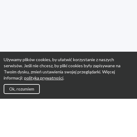
Używamy plików cookies, by ułatwić korzystanie z naszych
serwisów. Jeśli nie chcesz, by pliki cookies były zapisywane na
Twoim dysku, zmień ustawienia swojej przeglądarki. Więcej
informacji:
polityka prywatności
.
Ok, rozumiem