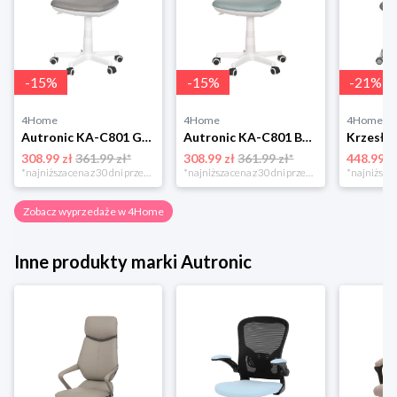
-
15
%
-
15
%
-
21
%
4Home
4Home
4Home
Autronic KA-C801 GREY Krzesło biurowe
Autronic KA-C801 BLUE Krzesło biurowe
308.99 zł
361.99 zł*
308.99 zł
361.99 zł*
448.99 z
*najniższa cena z 30 dni przed obniżką
*najniższa cena z 30 dni przed obniżką
Zobacz wyprzedaże w 4Home
Inne produkty marki Autronic