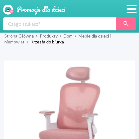
Promocje
Strona Główna
>
Produkty
>
Dom
>
Meble dla dzieci i
Produkty
niemowląt
>
Krzesła do biurka
Sklepy
Blog
Wyprawka