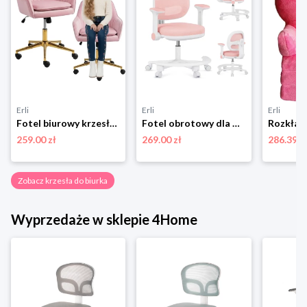
Erli
Erli
Erli
Fotel biurowy krzesło obrotowe dla dziecka różowe złota noga
Fotel obrotowy dla dziecka młodzieży MARK ADLER biurowy różowy regulowany
259.00 zł
269.00 zł
286.39 z
Zobacz krzesła do biurka
Wyprzedaże w sklepie 4Home