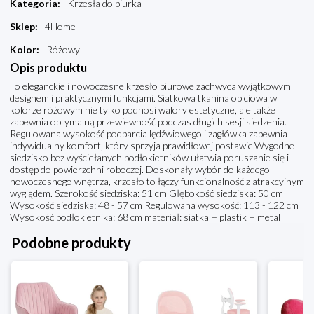
Kategoria
:
Krzesła do biurka
Sklep
:
4Home
Kolor
:
Różowy
Opis produktu
To eleganckie i nowoczesne krzesło biurowe zachwyca wyjątkowym
designem i praktycznymi funkcjami. Siatkowa tkanina obiciowa w
kolorze różowym nie tylko podnosi walory estetyczne, ale także
zapewnia optymalną przewiewność podczas długich sesji siedzenia.
Regulowana wysokość podparcia lędźwiowego i zagłówka zapewnia
indywidualny komfort, który sprzyja prawidłowej postawie.Wygodne
siedzisko bez wyściełanych podłokietników ułatwia poruszanie się i
dostęp do powierzchni roboczej. Doskonały wybór do każdego
nowoczesnego wnętrza, krzesło to łączy funkcjonalność z atrakcyjnym
wyglądem. Szerokość siedziska: 51 cm Głębokość siedziska: 50 cm
Wysokość siedziska: 48 - 57 cm Regulowana wysokość: 113 - 122 cm
Wysokość podłokietnika: 68 cm materiał: siatka + plastik + metal
Podobne produkty