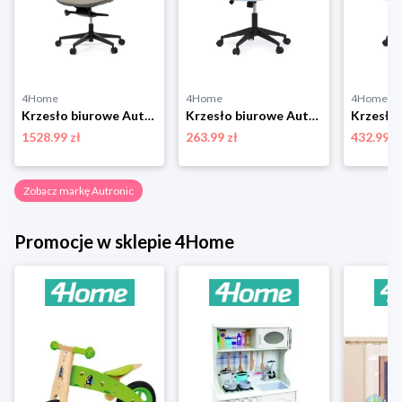
4Home
4Home
4Home
Krzesło biurowe Autronic KA-T8426 GREY
Krzesło biurowe Autronic KA-V317 BLUE
1528.99 zł
263.99 zł
432.99 z
Zobacz markę Autronic
Promocje w sklepie 4Home