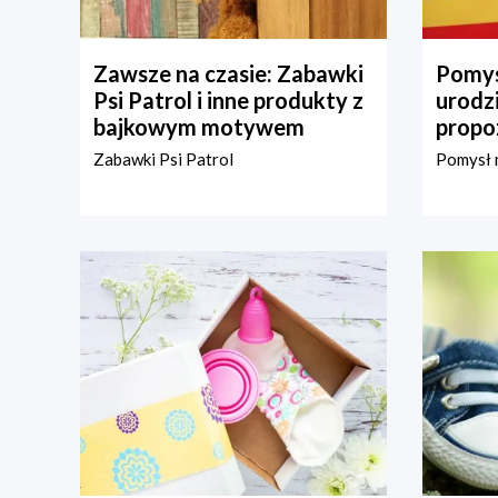
Zawsze na czasie: Zabawki
Pomys
Psi Patrol i inne produkty z
urodz
bajkowym motywem
propo
Zabawki Psi Patrol
Pomysł n