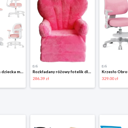
Erli
Erli
Fotel obrotowy dla dziecka młodzieży MARK ADLER biurowy różowy regulowany
Rozkładany różowy fotelik dla dziewczynki Tron pufa XXL pluszowy materacyk
286.39 zł
329.00 zł