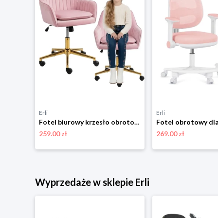
Erli
Erli
Krzesło biurowe Autronic KA-K2008 PINK
Fotel biurowy krzesło obrotowe dla dziecka różowe złota noga
259.00 zł
269.00 zł
Wyprzedaże w sklepie Erli