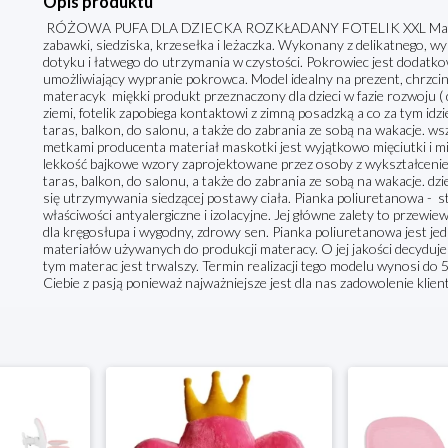
Opis produktu
RÓŻOWA PUFA DLA DZIECKA ROZKŁADANY FOTELIK XXL Materacyk
zabawki, siedziska, krzesełka i leżaczka. Wykonany z delikatnego,
dotyku i łatwego do utrzymania w czystości. Pokrowiec jest doda
umożliwiający wypranie pokrowca. Model idealny na prezent, chrzciny,
materacyk miękki produkt przeznaczony dla dzieci w fazie rozwoju ( do
ziemi, fotelik zapobiega kontaktowi z zimną posadzką a co za tym idz
taras, balkon, do salonu, a także do zabrania ze sobą na wakacje. w
metkami producenta materiał maskotki jest wyjątkowo mięciutki i mi
lekkość bajkowe wzory zaprojektowane przez osoby z wykształcenie
taras, balkon, do salonu, a także do zabrania ze sobą na wakacje. dzi
się utrzymywania siedzącej postawy ciała. Pianka poliuretanowa - 
właściwości antyalergiczne i izolacyjne. Jej główne zalety to przewie
dla kręgosłupa i wygodny, zdrowy sen. Pianka poliuretanowa jest je
materiałów używanych do produkcji materacy. O jej jakości decyduje 
tym materac jest trwalszy. Termin realizacji tego modelu wynosi do
Ciebie z pasją ponieważ najważniejsze jest dla nas zadowolenie klient