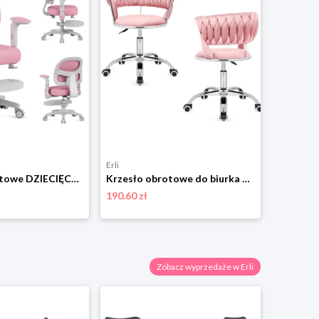
Erli
Erli
Krzesło Obrotowe DZIECIĘCE Mark Adler Junior 5.0 Pink 80 - 170 cm
Krzesło obrotowe do biurka dziecka ucznia toaletki regulowane welur różowe
190.60 zł
181.00 zł
Zobacz wyprzedaże w Erli