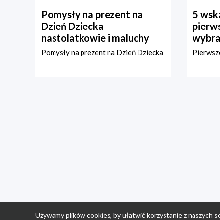
Pomysły na prezent na
5 wska
Dzień Dziecka –
pierws
nastolatkowie i maluchy
wybra
Pomysły na prezent na Dzień Dziecka
Pierwsze
Używamy plików cookies, by ułatwić korzystanie z naszych se