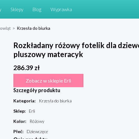
y
Sklepy
Blog
Wyprawka
mowląt
>
Krzesła do biurka
Rozkładany różowy fotelik dla dziew
pluszowy materacyk
286.39
zł
Zobacz w sklepie Erli
Szczegóły produktu
Kategoria
:
Krzesła do biurka
Sklep
:
Erli
Kolor
:
Różowy
Płeć
:
Dziewczęce