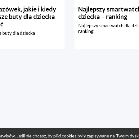
zówek, jakie i kiedy
Najlepszy smartwatch
ze buty dla dziecka
dziecka – ranking
ć
Najlepszy smartwatch dla dzi
ranking
 buty dla dziecka
rwisów. Jeśli nie chcesz, by pliki cookies były zapisywane na Twoim dysk