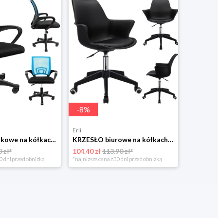
-
8
%
Erli
KRZESŁO biurkowe na kółkach OBROTOWE do biurka fotel SMART biurowy JUMI
KRZESŁO biurowe na kółkach OBROTOWE biura fotel INEZ profilowany JUMIhome
 zł*
104.40 zł
113.90 zł*
0 dni przed obniżką
*najniższa cena z 30 dni przed obniżką