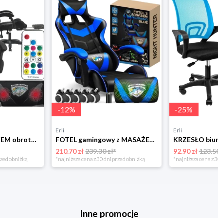
-
12
%
-
25
%
Erli
Erli
Fotel LED z MASAŻEM obrotowy TKANINA gamingowy KOMPUTEROWY gracza PODNÓŻEK!
FOTEL gamingowy z MASAŻEM pleców KOMPUTEROWY OBROTOWY dla gracza!
210.70 zł
239.30 zł*
92.90 zł
123.50
rzed obniżką
*najniższa cena z 30 dni przed obniżką
*najniższa cena z 3
Inne promocje