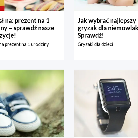
ł na: prezent na 1
Jak wybrać najlepszy
iny – sprawdź nasze
gryzak dla niemowla
zycje!
Sprawdź!
a prezent na 1 urodziny
Gryzaki dla dzieci