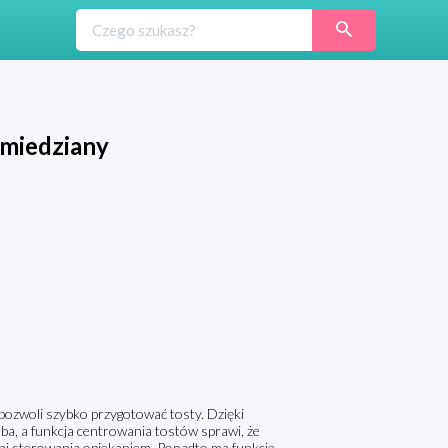
miedziany
pozwoli szybko przygotować tosty. Dzięki
a, a funkcja centrowania tostów sprawi, że
ni sterowania opiekaniem. Ponadto ma funkcje