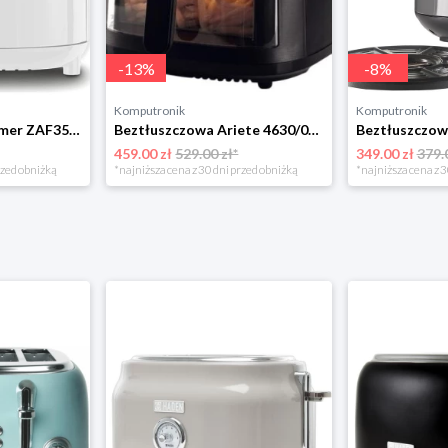
-
13
%
-
8
%
Komputronik
Komputronik
Beztłuszczowa Zelmer ZAF3551W biały
Beztłuszczowa Ariete 4630/00 czarny
459.00 zł
529.00 zł*
349.00 zł
379.
rzed obniżką
*najniższa cena z 30 dni przed obniżką
*najniższa cena z 3