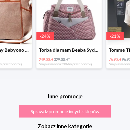
-
24
%
-
21
%
Torba dla mamy Babyono 1507/01 Comfort Chic w super cenie
Torba dla mam Beaba Sydney Play Print marsala
249.00 zł
329.00 zł*
76.90 zł
96.90 zł
rzed obniżką
*najniższa cena z 30 dni przed obniżką
*najniższa cena z 3
Inne promocje
Sprawdź promocje innych sklepów
Zobacz inne kategorie