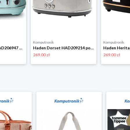
Komputronik
Komputronik
Haden Heritage HAD206947 turkusowy
Haden Dorset HAD209214 popielaty
269.00 zł
269.00 zł