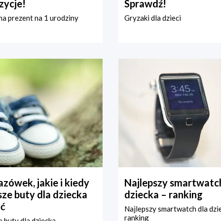
zycje!
Sprawdź!
a prezent na 1 urodziny
Gryzaki dla dzieci
zówek, jakie i kiedy
Najlepszy smartwatch
ze buty dla dziecka
dziecka – ranking
ć
Najlepszy smartwatch dla dzi
ranking
 buty dla dziecka