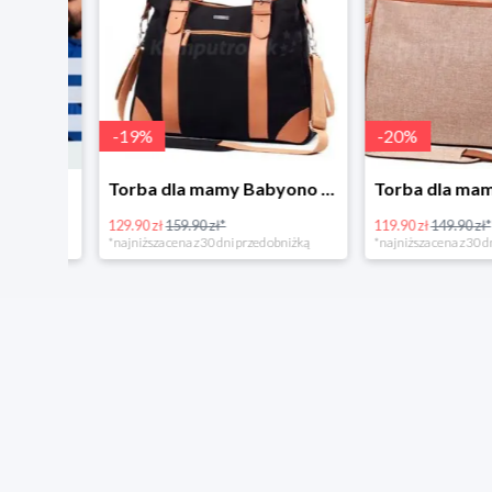
-
19
%
-
20
%
Tanie kupowanie w Komputronik
Torba dla mamy Babyono 1505/01 Comfort Icoinic 5/5
129.90 zł
159.90 zł*
119.90 zł
149.90 zł*
*najniższa cena z 30 dni przed obniżką
*najniższa cena z 30 dni p