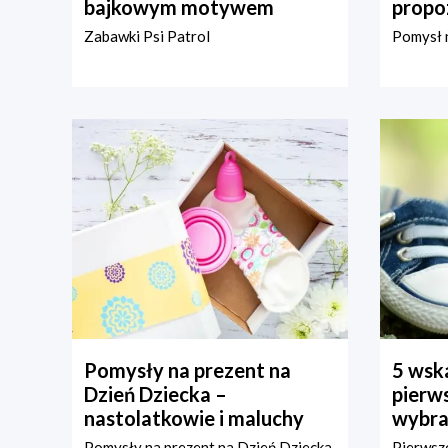
bajkowym motywem
propo
Zabawki Psi Patrol
Pomysł n
Pomysły na prezent na
5 wska
Dzień Dziecka –
pierws
nastolatkowie i maluchy
wybra
Pomysły na prezent na Dzień Dziecka
Pierwsze