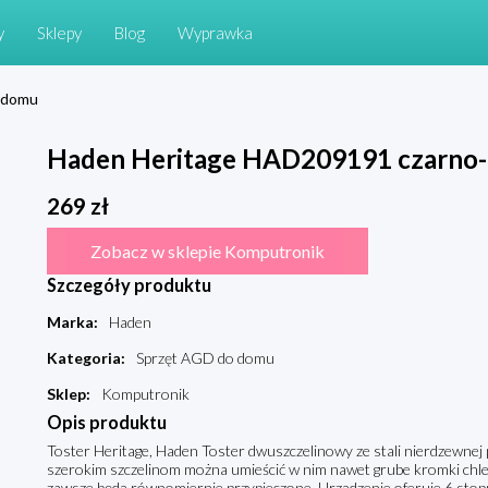
y
Sklepy
Blog
Wyprawka
 domu
Haden Heritage HAD209191 czarno-
269
zł
Zobacz w sklepie Komputronik
Szczegóły produktu
Marka
:
Haden
Kategoria
:
Sprzęt AGD do domu
Sklep
:
Komputronik
Opis produktu
Toster Heritage, Haden Toster dwuszczelinowy ze stali nierdzewnej 
szerokim szczelinom można umieścić w nim nawet grube kromki chleb
zawsze będą równomiernie przypieczone. Urządzenie oferuje 6 stop