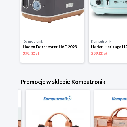
Komputronik
Komputronik
Haden Dorchester HAD209252 czarny
Haden Dorchester HAD209313 szary
229.00 zł
399.00 zł
niżką
Promocje w sklepie Komputronik