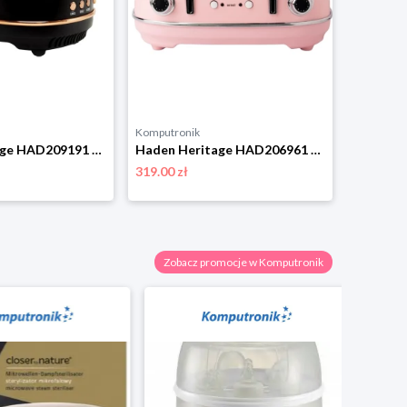
Komputronik
Haden Heritage HAD209191 czarno-miedziany
Haden Heritage HAD206961 różowy
319.00 zł
Zobacz promocje w Komputronik