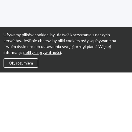
Używamy plików cookies, by ułatwić korzystanie z naszych
serwisów. Jeśli nie chcesz, by pliki cookies były zapisywane na
Twoim dysku, zmień ustawienia swojej przeglądarki. Więcej
informacji:
polityka prywatności
.
Ok, rozumiem