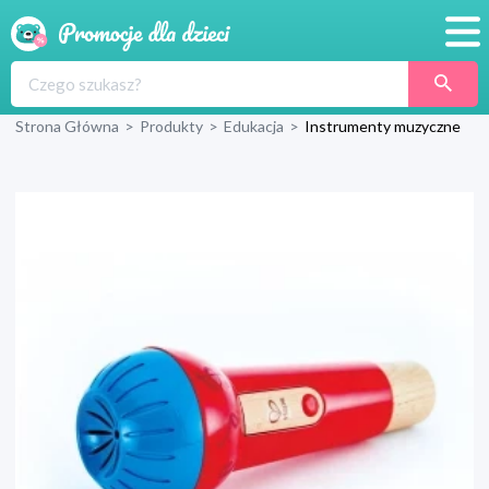
Promocje
Strona Główna
>
Produkty
>
Edukacja
>
Instrumenty muzyczne
Produkty
Sklepy
Blog
Wyprawka