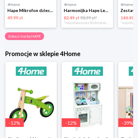
4Home
4Home
4Home
Hape Mikrofon dziecięcy Mighty Echo, 21,8 x 8 cm
Harmonijka Hape Learn with Lights
49.99 zł
82.49 zł
90.99 zł*
144.49 z
*najniższa cena z 30 dni przed obniżką
Zobacz markę HAPE
Promocje w sklepie 4Home
-
12
%
-
12
%
-
39
%