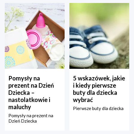
Pomysły na
5 wskazówek, jakie
prezent na Dzień
i kiedy pierwsze
Dziecka –
buty dla dziecka
nastolatkowie i
wybrać
maluchy
Pierwsze buty dla dziecka
Pomysły na prezent na
Dzień Dziecka