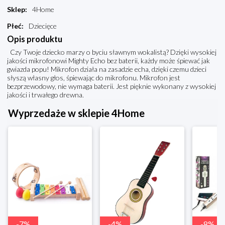
Sklep
:
4Home
Płeć
:
Dziecięce
Opis produktu
Czy Twoje dziecko marzy o byciu sławnym wokalistą? Dzięki wysokiej
jakości mikrofonowi Mighty Echo bez baterii, każdy może śpiewać jak
gwiazda popu! Mikrofon działa na zasadzie echa, dzięki czemu dzieci
słyszą własny głos, śpiewając do mikrofonu. Mikrofon jest
bezprzewodowy, nie wymaga baterii. Jest pięknie wykonany z wysokiej
jakości i trwałego drewna.
Wyprzedaże w sklepie 4Home
-
7
%
-
4
%
-
8
%