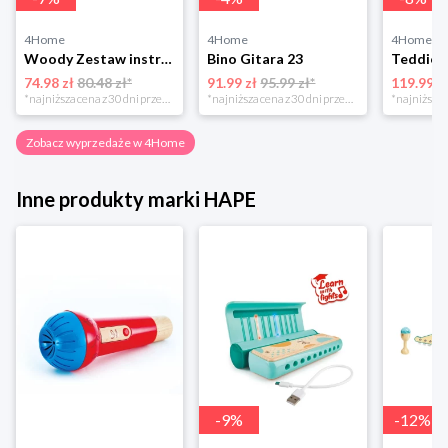
4Home
4Home
4Home
Woody Zestaw instrumentów muzycznych, 5 szt.
Bino Gitara 23
74.98 zł
80.48 zł*
91.99 zł
95.99 zł*
119.99 z
*najniższa cena z 30 dni przed obniżką
*najniższa cena z 30 dni przed obniżką
Zobacz wyprzedaże w 4Home
Inne produkty marki HAPE
-
9
%
-
12
%