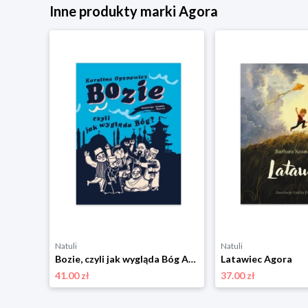
Inne produkty marki Agora
Natuli
Natuli
 Agora
Bozie, czyli jak wygląda Bóg Agora
Latawiec Agora
41.00 zł
37.00 zł