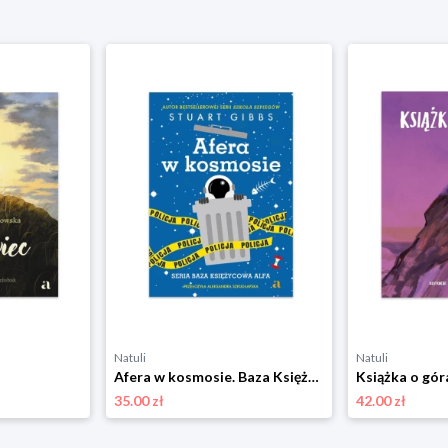
Natuli
Natuli
Afera w kosmosie. Baza Księżycowa Alfa. Tom 3 Agora
Książka o gór
35.00 zł
42.00 zł