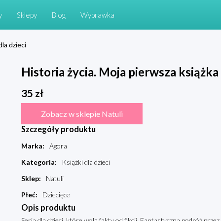
y
Sklepy
Blog
Wyprawka
dla dzieci
Historia życia. Moja pierwsza książka
35
zł
Zobacz w sklepie Natuli
Szczegóły produktu
Marka
:
Agora
Kategoria
:
Książki dla dzieci
Sklep
:
Natuli
Płeć
:
Dziecięce
Opis produktu
Seria dla dzieci, które wolą fakty od fikcji. Fantastyczna podróż pr