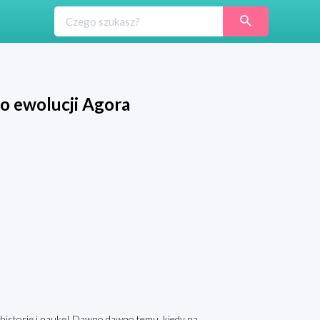
 o ewolucji Agora
zez historię i naukę! Dawno dawno temu, kiedy na