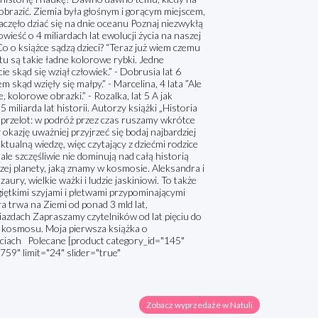
wyobrazić. Ziemia była głośnym i gorącym miejscem,
częło dziać się na dnie oceanu Poznaj niezwykłą
wieść o 4 miliardach lat ewolucji życia na naszej
Co o książce sądzą dzieci? “Teraz już wiem czemu
 tu są takie ładne kolorowe rybki. Jedne
ie skąd się wziął człowiek.” - Dobrusia lat 6
em skąd wzięły się małpy.” - Marcelina, 4 lata ”Ale
, kolorowe obrazki.” - Rozalka, lat 5 A jak
 miliarda lat historii. Autorzy książki „Historia
ki przelot: w podróż przez czas ruszamy wkrótce
azję uważniej przyjrzeć się bodaj najbardziej
ualną wiedzę, więc czytający z dziećmi rodzice
le szczęśliwie nie dominują nad całą historią
szej planety, jaką znamy w kosmosie. Aleksandra i
aury, wielkie ważki i ludzie jaskiniowi. To także
giętkimi szyjami i płetwami przypominającymi
a trwa na Ziemi od ponad 3 mld lat,
gwiazdach Zapraszamy czytelników od lat pięciu do
a kosmosu. Moja pierwsza książka o
yciach Polecane [product category_id="145"
759" limit="24" slider="true"
Zobacz wyprzedaże w Natuli