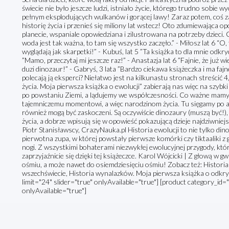
świecie nie było jeszcze ludzi, istniało życie, którego trudno sobie 
pełnym eksplodujących wulkanów i gorącej lawy! Zaraz potem, coś za
historię życia i przenieś się miliony lat wstecz! Oto zdumiewająca opo
planecie, wspaniale opowiedziana i zilustrowana na potrzeby dzieci. 
woda jest tak ważna, to tam się wszystko zaczęło.” - Miłosz lat 6 “O,
wyglądają jak skarpetki!” - Kubuś, lat 5 ”Ta książka to dla mnie odkryc
”Mamo, przeczytaj mi jeszcze raz!” - Anastazja lat 6 ”Fajnie, że już wi
duzi dinozaur!” - Gabryś, 3 lata ”Bardzo ciekawa książeczka i ma fajne
polecają ją eksperci? Niełatwo jest na kilkunastu stronach streścić 4,5
życia. Moja pierwsza książka o ewolucji” zabierają nas więc na szyb
po powstaniu Ziemi, a lądujemy we współczesności. Co ważne mamy ok
tajemniczemu momentowi, a więc narodzinom życia. Tu sięgamy po akt
również mogą być zaskoczeni. Są oczywiście dinozaury (muszą być!), a
życia, a dobrze wpisują się w opowieść pokazującą dzieje najdziwniej
Piotr Stanisławscy, CrazyNauka.pl Historia ewolucji to nie tylko dinoz
pierwotna zupa, w której powstały pierwsze komórki czy tiktaaliki z 
nogi. Z wszystkimi bohaterami niezwykłej ewolucyjnej przygody, któr
zaprzyjaźnicie się dzięki tej książeczce. Karol Wójcicki | Z głową w 
ośmiu, a może nawet do osiemdziesięciu ośmiu! Zobacz też: Histori
wszechświecie, Historia wynalazków. Moja pierwsza książka o odkr
limit="24" slider="true" onlyAvailable="true"] [product category_id="
onlyAvailable="true"]