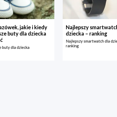
zówek, jakie i kiedy
Najlepszy smartwatch
ze buty dla dziecka
dziecka – ranking
ć
Najlepszy smartwatch dla dzi
ranking
 buty dla dziecka