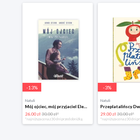
-
13
%
-
3
%
Natuli
Natuli
Trening intelektu dla dzieci Sensus
Mój ojciec, mój przyjaciel Element
Przeplatalińscy Dw
26.00 zł
30.00 zł*
29.00 zł
30.00 zł*
niżką
*najniższa cena z 30 dni przed obniżką
*najniższa cena z 30 dni p