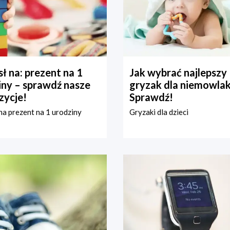
ł na: prezent na 1
Jak wybrać najlepszy
iny – sprawdź nasze
gryzak dla niemowla
zycje!
Sprawdź!
a prezent na 1 urodziny
Gryzaki dla dzieci