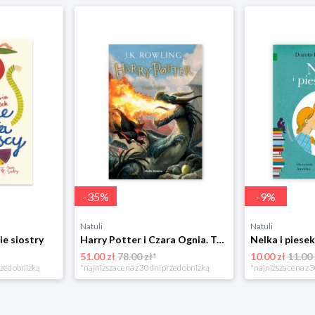
-
35
%
-
9
%
Natuli
Natuli
ie siostry
Harry Potter i Czara Ognia. Tom 4 Media rodzina
51.00 zł
78.00 zł*
10.00 zł
11.00 
rzed obniżką
*najniższa cena z 30 dni przed obniżką
*najniższa cena z 3