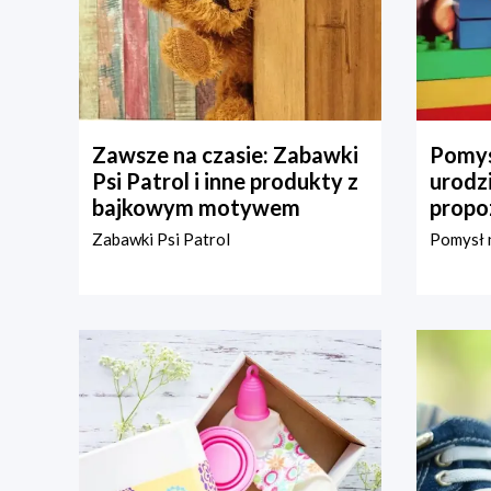
Zawsze na czasie: Zabawki
Pomys
Psi Patrol i inne produkty z
urodz
bajkowym motywem
propo
Zabawki Psi Patrol
Pomysł n