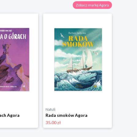
Zobacz markę Agora
Natuli
Natuli
ach Agora
Rada smoków Agora
35.00 zł
35.00 zł