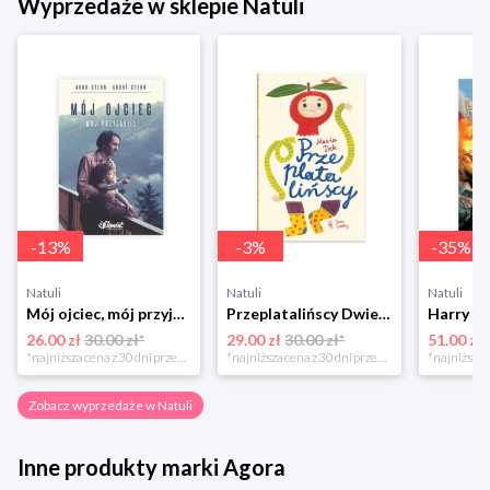
Wyprzedaże w sklepie Natuli
-
13
%
-
3
%
-
35
%
Natuli
Natuli
Natuli
Mój ojciec, mój przyjaciel Element
Przeplatalińscy Dwie siostry
26.00 zł
30.00 zł*
29.00 zł
30.00 zł*
51.00 zł
*najniższa cena z 30 dni przed obniżką
*najniższa cena z 30 dni przed obniżką
Zobacz wyprzedaże w Natuli
Inne produkty marki Agora