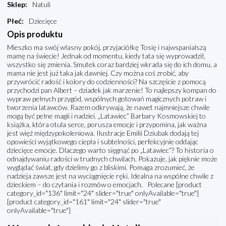
Sklep
:
Natuli
Płeć
:
Dziecięce
Opis produktu
Mieszko ma swój własny pokój, przyjaciółkę Tosię i najwspanialszą
mamę na świecie! Jednak od momentu, kiedy tata się wyprowadził,
wszystko się zmienia. Smutek coraz bardziej wkrada się do ich domu, a
mama nie jest już taka jak dawniej. Czy można coś zrobić, aby
przywrócić radość i kolory do codzienności? Na szczęście z pomocą
przychodzi pan Albert – dziadek jak marzenie! To najlepszy kompan do
wypraw pełnych przygód, wspólnych gotowań magicznych potraw i
tworzenia latawców. Razem odkrywają, że nawet najmniejsze chwile
mogą być pełne magii i nadziei. „Latawiec” Barbary Kosmowskiej to
książka, która otula serce, porusza emocje i przypomina, jak ważna
jest więź międzypokoleniowa. Ilustracje Emilii Dziubak dodają tej
opowieści wyjątkowego ciepła i subtelności, perfekcyjnie oddając
dziecięce emocje. Dlaczego warto sięgnąć po „Latawiec”? To historia o
odnajdywaniu radości w trudnych chwilach. Pokazuje, jak pięknie może
wyglądać świat, gdy dzielimy go z bliskimi. Pomaga zrozumieć, że
nadzieja zawsze jest na wyciągnięcie ręki. Idealna na wspólne chwile z
dzieckiem – do czytania i rozmów o emocjach. Polecane [product
category_id="136" limit="24" slider="true" onlyAvailable="true"]
[product category_id="161" limit="24" slider="true"
onlyAvailable="true"]