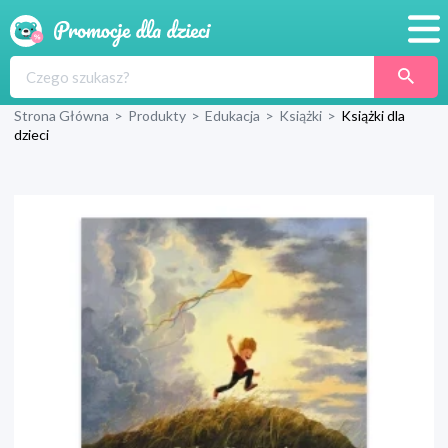
Promocje
Strona Główna
>
Produkty
>
Edukacja
>
Książki
>
Książki dla
Produkty
dzieci
Sklepy
Blog
Wyprawka