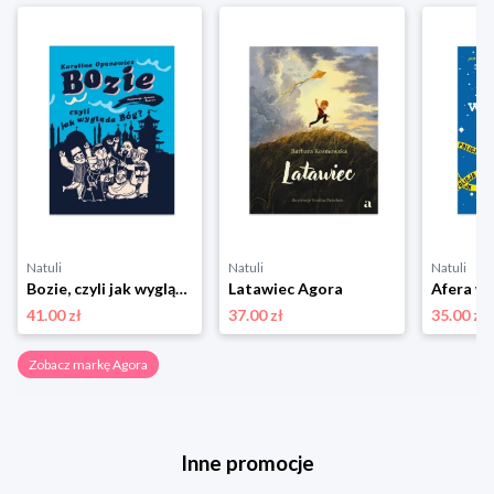
Natuli
Natuli
Natuli
Bozie, czyli jak wygląda Bóg Agora
Latawiec Agora
41.00 zł
37.00 zł
35.00 zł
Zobacz markę Agora
Inne promocje