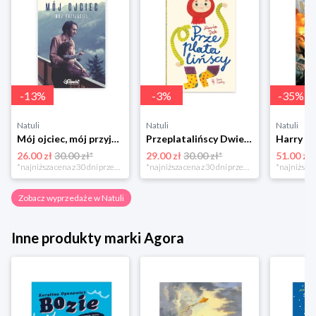
-
13
%
-
3
%
-
35
%
Natuli
Natuli
Natuli
Mój ojciec, mój przyjaciel Element
Przeplatalińscy Dwie siostry
26.00 zł
30.00 zł*
29.00 zł
30.00 zł*
51.00 zł
*najniższa cena z 30 dni przed obniżką
*najniższa cena z 30 dni przed obniżką
Zobacz wyprzedaże w Natuli
Inne produkty marki Agora