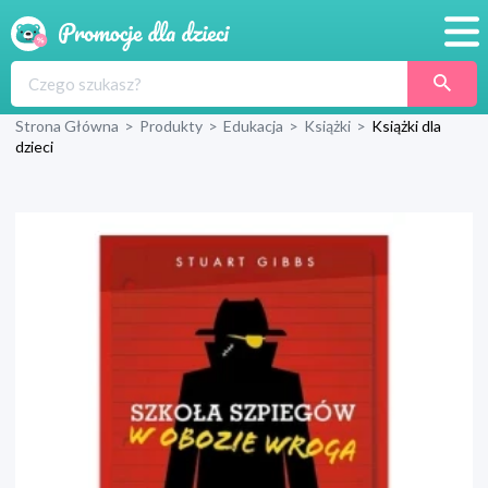
Promocje
Strona Główna
>
Produkty
>
Edukacja
>
Książki
>
Książki dla
Produkty
dzieci
Sklepy
Blog
Wyprawka