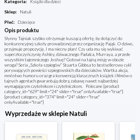
Kategoria
:
Książki dla dzieci
Sklep
:
Natuli
Płeć
:
Dziecięce
Opis produktu
Słynny Tajniak szybko otrzymuje kuszącą ofertę, by dołączyć do
konkurencyjnej szkoły prowadzonej przez organizację Pająk. O dziwo,
przyjmuje propozycję. I ma niecny plan! Czy uda mu się wykiwać
superzłoczyńczynię Ashley, dziwacznego Padalca, Murraya, a przede
wszystkim tajemniczego Joshuę? Gotowi na tajną misję w obozie
wroga? Seria „Szkoła szpiegów” Stuarta Gibbsa to bestsellerowy cykl
porywających powieści szpiegowskich dla dzieciaków. Wartka akcja,
mnóstwo humoru oraz gra konwencją klasycznych książek i filmów o
tajnych agentach gwarantują dobrą zabawę nawet najbardziej
wymagającym czytelnikom i czytelniczkom. Polecane [product
category_id="629" limit="24" slider="true" onlyAvailable="true"]
[product category_id="374" limit="24" slider="true"
onlyAvailable="true"]
Wyprzedaże w sklepie Natuli