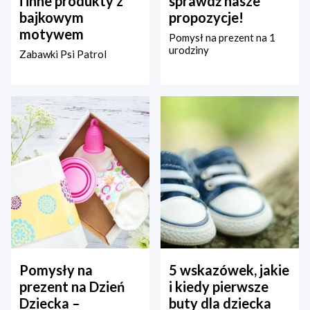
i inne produkty z
sprawdź nasze
bajkowym
propozycje!
motywem
Pomysł na prezent na 1
urodziny
Zabawki Psi Patrol
Pomysły na
5 wskazówek, jakie
prezent na Dzień
i kiedy pierwsze
Dziecka –
buty dla dziecka