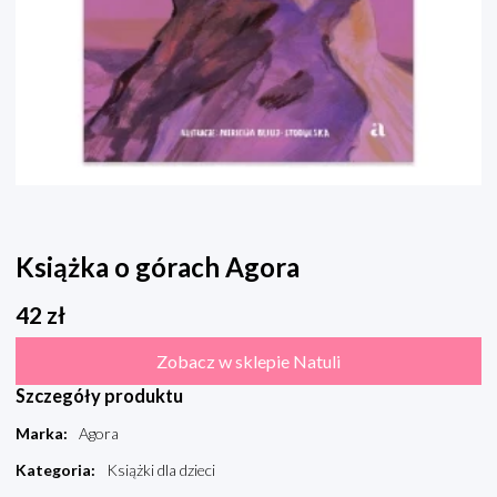
Książka o górach Agora
42
zł
Zobacz w sklepie Natuli
Szczegóły produktu
Marka
:
Agora
Kategoria
:
Książki dla dzieci