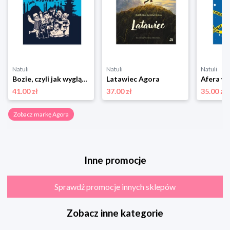
Natuli
Natuli
Natuli
Bozie, czyli jak wygląda Bóg Agora
Latawiec Agora
41.00 zł
37.00 zł
35.00 zł
Zobacz markę Agora
Inne promocje
Sprawdź promocje innych sklepów
Zobacz inne kategorie