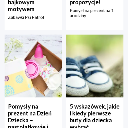
bajkowym
propozycje!
motywem
Pomysł na prezent na 1
urodziny
Zabawki Psi Patrol
Pomysły na
5 wskazówek, jakie
prezent na Dzień
i kiedy pierwsze
Dziecka –
buty dla dziecka
nastolatkowie i
wybrać