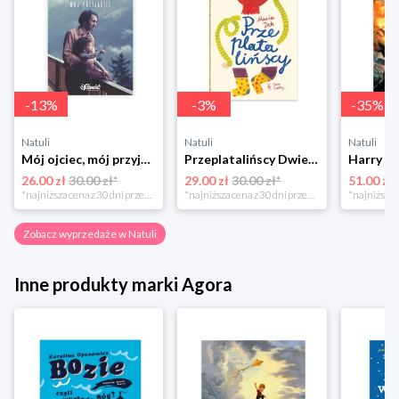
-
13
%
-
3
%
-
35
%
Natuli
Natuli
Natuli
Mój ojciec, mój przyjaciel Element
Przeplatalińscy Dwie siostry
26.00 zł
30.00 zł*
29.00 zł
30.00 zł*
51.00 zł
*najniższa cena z 30 dni przed obniżką
*najniższa cena z 30 dni przed obniżką
Zobacz wyprzedaże w Natuli
Inne produkty marki Agora