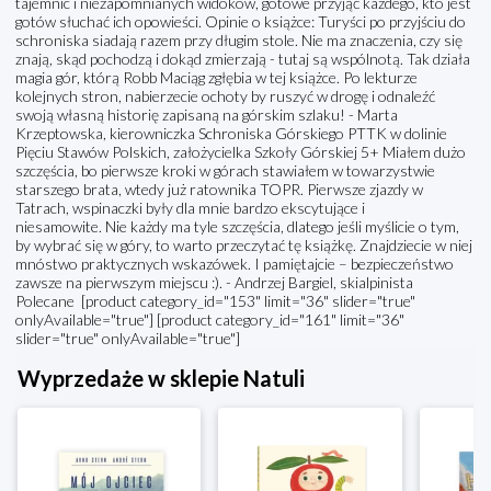
tajemnic i niezapomnianych widoków, gotowe przyjąć każdego, kto jest
gotów słuchać ich opowieści. Opinie o książce: Turyści po przyjściu do
schroniska siadają razem przy długim stole. Nie ma znaczenia, czy się
znają, skąd pochodzą i dokąd zmierzają - tutaj są wspólnotą. Tak działa
magia gór, którą Robb Maciąg zgłębia w tej książce. Po lekturze
kolejnych stron, nabierzecie ochoty by ruszyć w drogę i odnaleźć
swoją własną historię zapisaną na górskim szlaku! - Marta
Krzeptowska, kierowniczka Schroniska Górskiego PTTK w dolinie
Pięciu Stawów Polskich, założycielka Szkoły Górskiej 5+ Miałem dużo
szczęścia, bo pierwsze kroki w górach stawiałem w towarzystwie
starszego brata, wtedy już ratownika TOPR. Pierwsze zjazdy w
Tatrach, wspinaczki były dla mnie bardzo ekscytujące i
niesamowite. Nie każdy ma tyle szczęścia, dlatego jeśli myślicie o tym,
by wybrać się w góry, to warto przeczytać tę książkę. Znajdziecie w niej
mnóstwo praktycznych wskazówek. I pamiętajcie – bezpieczeństwo
zawsze na pierwszym miejscu :). - Andrzej Bargiel, skialpinista
Polecane [product category_id="153" limit="36" slider="true"
onlyAvailable="true"] [product category_id="161" limit="36"
slider="true" onlyAvailable="true"]
Wyprzedaże w sklepie Natuli