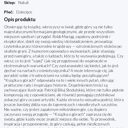
Sklep
:
Natuli
Płeć
:
Dziecięce
Opis produktu
Otwierając tę książkę, wkroczysz w świat, gdzie góry są nie tylko
majestatycznymi formacjami geologicznymi, ale przede wszystkim
miejscem spotkań i przygód. Robb Maciąg, zapalony podróżnik i
eksplorator, dzieli się swoją wiedzą i doświadczeniem, prowadząc
czytelnika przez różnorodne krajobrazy — od ośnieżonych stoków po
skaliste grani. Z humorem opowiada o wyzwaniach, jakie stawiają
przed nami góry, a także o ludziach, którzy te wyzwania podejmują. Czy
wiesz, co to jest "szpej" i jak się przygotować do wspinaczki w
ekstremalnych warunkach? Czy zastanawiałeś się kiedyś, jak to jest
zjechać na nartach z ośmiotysięcznika? A może interesuje cię, jak
poradzić sobie z trudnościami na szlaku będąc początkującym?
"Książka o górach" odpowiada na te i wiele innych pytań, oferując
praktyczne rady i inspirujące historie. Dopełnieniem treści są
zachwycające ilustracje Patriciji Bliuj Stodulskiej, które nie tylko pięknie
komponują się z opowieściami, ale również pomagają czytelnikowi
zobaczyć góry oczami artystki. Każda strona to wizualna podróż, która
jeszcze bardziej zbliża nas do tajemniczych i nieodkrytych szczytów.
Nie ważne, czy jesteś zapalonym miłośnikiem gór, czy dopiero
zaczynasz swoją przygodę — "Książka o górach" zaprasza cię do
świata, gdzie każdy może znaleźć miejsce dla siebie. To przewodnik,
inspiracja i przypomnienie, że góry czekają, pełne niezliczonych