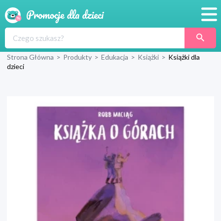
Promocje
Strona Główna
>
Produkty
>
Edukacja
>
Książki
>
Książki dla
Produkty
dzieci
Sklepy
Blog
Wyprawka